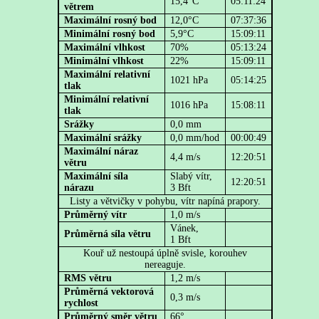
15,4°C
05:11:24
větrem
Maximální rosný bod
12,0°C
07:37:36
Minimální rosný bod
5,9°C
15:09:11
Maximální vlhkost
70%
05:13:24
Minimální vlhkost
22%
15:09:11
Maximální relativní
1021 hPa
05:14:25
tlak
Minimální relativní
1016 hPa
15:08:11
tlak
Srážky
0,0 mm
Maximální srážky
0,0 mm/hod
00:00:49
Maximální náraz
4,4 m/s
12:20:51
větru
Maximální síla
Slabý vítr,
12:20:51
nárazu
3 Bft
Listy a větvičky v pohybu, vítr napíná prapory.
Průměrný vítr
1,0 m/s
Vánek,
Průměrná síla větru
1 Bft
Kouř už nestoupá úplně svisle, korouhev
nereaguje.
RMS větru
1,2 m/s
Průměrná vektorová
0,3 m/s
rychlost
Průměrný směr větru
66°