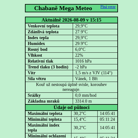
Chabaně Mega Meteo
Plná verze
Aktuálně 2026-08-09 v 15:15
Venkovní teplota
29,9°C
Zdánlivá teplota
27.9°C
Index tepla
29,9°C
Humidex
29.9°C
Rosný bod
6,0°C
Vlhkost
22%
Relativní tlak
1016 hPa
Trend tlaku (3 hodin)
-2 hPa
Vítr
1,5 m/s z VJV (114°)
Síla větru
Vánek, 1 Bft
Kouř už nestoupá úplně svisle, korouhev
nereaguje.
Srážky
0,0 mm/hod
Základna mraků
3314.0 m
Údaje od půlnoci
Maximální teplota
30,2°C
14:05:41
Minimální teplota
15,4°C
05:11:24
Maximální index
30,2°C
14:05:41
tepla
Minimální ochlazení