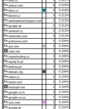
5
0.522%
iinfo.cz
4
0.418%
yahoo.com
4
0.418%
lidos.cz
3
0.313%
klenot.cz
3
0.313%
akamaitechnologies.com
3
0.313%
google.sk
3
0.313%
centrum.cz
3
0.313%
webnode.com
2
0.209%
pclinuxos.com
2
0.209%
aol.com
2
0.209%
csdn.net
2
0.209%
superhosting.cz
2
0.209%
equity.3s.pl
2
0.209%
bellona.pl
2
0.209%
debian.org
1
0.104%
miton.cz
1
0.104%
forpsi.com
1
0.104%
bezeqint.net
1
0.104%
google.co.in
1
0.104%
google.co.uz
1
0.104%
szm.com
1
0.104%
google.gr