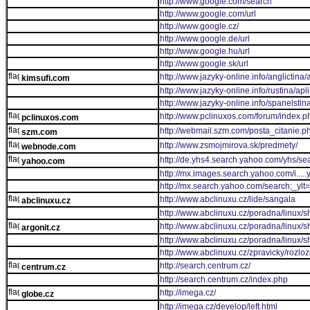
http://www.google.com/search
http://www.google.com/url
http://www.google.cz/
http://www.google.de/url
http://www.google.hu/url
http://www.google.sk/url
http://www.jazyky-online.info/anglictina
kimsufi.com
http://www.jazyky-online.info/rustina/ap
http://www.jazyky-online.info/spanelstin
http://www.pclinuxos.com/forum/index.p
pclinuxos.com
http://webmail.szm.com/posta_citanie.p
szm.com
http://www.zsmojmirova.sk/predmety/
webnode.com
http://de.yhs4.search.yahoo.com/yhs/s
yahoo.com
http://mx.images.search.yahoo.com/
http://mx.search.yahoo.com/search;
http://www.abclinuxu.cz/lide/sangala
abclinuxu.cz
http://www.abclinuxu.cz/poradna/linux
http://www.abclinuxu.cz/poradna/linux
argonit.cz
http://www.abclinuxu.cz/poradna/linux
http://www.abclinuxu.cz/zpravicky/rozl
http://search.centrum.cz/
centrum.cz
http://search.centrum.cz/index.php
http://imega.cz/
globe.cz
http://imega.cz/develop/left.html