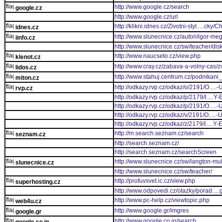
http://www.google.cz/search
google.cz
http://www.google.cz/url
http://klikni.idnes.cz/Zivotni-styl.....cky
idnes.cz
http://www.slunecnice.cz/autori/igor-me
iinfo.cz
http://www.slunecnice.cz/sw/teacher/dis
http://www.naucseto.cz/view.php
klenot.cz
http://www.cray.cz/zabava-a-volny-cas/zv
lidos.cz
http://www.stahuj.centrum.cz/podnikan
miton.cz
http://odkazy.rvp.cz/odkaz/o/2191/O.
rvp.cz
http://odkazy.rvp.cz/odkaz/p/2179/I
http://odkazy.rvp.cz/odkaz/p/2191/O.
http://odkazy.rvp.cz/odkaz/v/2191/O.
http://odkazy.rvp.cz/odkaz/z/2179/I
http://m.search.seznam.cz/search
seznam.cz
http://search.seznam.cz/
http://search.seznam.cz/searchScreen
http://www.slunecnice.cz/sw/langton-mult
slunecnice.cz
http://www.slunecnice.cz/sw/teacher/
http://profuvsvet.ic.cz/view.php
superhosting.cz
http://www.odpovedi.cz/otazky/porad...
http://www.pc-help.cz/viewtopic.php
web4u.cz
http://www.google.gr/imgres
google.gr
http://www.google.co.in/search