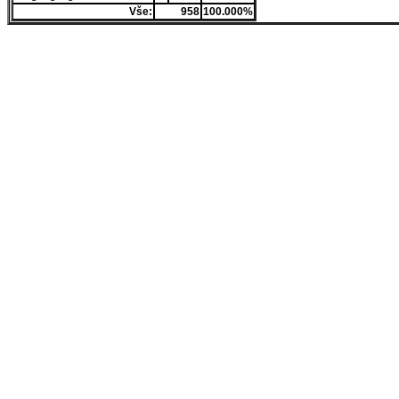
Vše:
958
100.000%