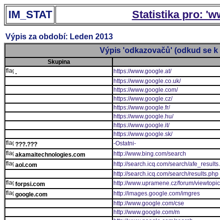
IM_STAT
Statistika pro: '
Výpis za období: Leden 2013
Výpis 'odkazovačů' (odkud se k 
Skupina
https://www.google.at/
.
https://www.google.co.uk/
https://www.google.com/
https://www.google.cz/
https://www.google.fr/
https://www.google.hu/
https://www.google.it/
https://www.google.sk/
-Ostatni-
???.???
http://www.bing.com/search
akamaitechnologies.com
http://search.icq.com/search/afe_results
aol.com
http://search.icq.com/search/results.php
http://www.upramene.cz/forum/viewtopi
forpsi.com
http://images.google.com/imgres
google.com
http://www.google.com/cse
http://www.google.com/m