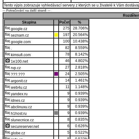
Tento výpis zobrazuje vyhledávací servery z kterých se u živatelé k Vám dostávají
--- Pokračování na další straně ---
Rozdělen
Skupina
Počet
%
275
28.706%
google.cz
197
20.564%
seznam.cz
100
10.438%
google.com
82
8.559%
.
78
8.142%
kimsufi.com
46
4.802%
1e100.net
27
2.818%
rvp.cz
24
2.505%
???.???
14
1.461%
argonit.cz
11
1.148%
web4u.cz
9
0.939%
yandex.ru
9
0.939%
idnes.cz
9
0.939%
abclinuxu.cz
9
0.939%
h1host.ru
8
0.835%
slunecnice.cz
6
0.626%
secureserver.net
5
0.522%
globe.cz