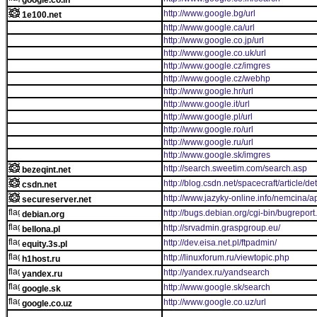
google.co.in
http://www.google.bg/url
1e100.net
http://www.google.ca/url
http://www.google.co.jp/url
http://www.google.co.uk/url
http://www.google.cz/imgres
http://www.google.cz/webhp
http://www.google.hr/url
http://www.google.it/url
http://www.google.pl/url
http://www.google.ro/url
http://www.google.ru/url
http://www.google.sk/imgres
http://search.sweetim.com/search.asp
bezeqint.net
http://blog.csdn.net/spacecraft/article/d
csdn.net
http://www.jazyky-online.info/nemcina/a
secureserver.net
http://bugs.debian.org/cgi-bin/bugreport
debian.org
http://srvadmin.graspgroup.eu/
bellona.pl
http://dev.eisa.net.pl/ftpadmin/
equity.3s.pl
http://linuxforum.ru/viewtopic.php
h1host.ru
http://yandex.ru/yandsearch
yandex.ru
http://www.google.sk/search
google.sk
http://www.google.co.uz/url
google.co.uz