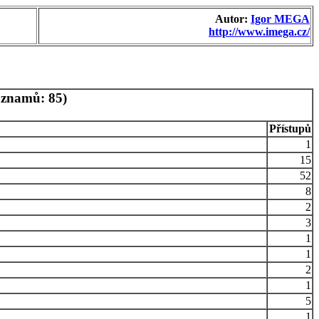
Autor:
Igor MEGA
http://www.imega.cz/
áznamů: 85)
Přístupů
1
15
52
8
2
3
1
1
2
1
5
1