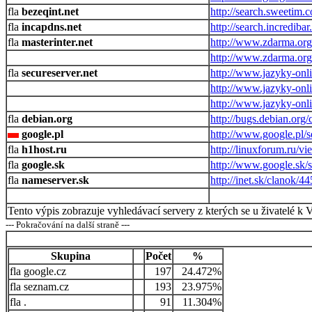
bezeqint.net
http://search.sweetim.
incapdns.net
http://search.incrediba
masterinter.net
http://www.zdarma.org/
http://www.zdarma.org/
secureserver.net
http://www.jazyky-onli
http://www.jazyky-onli
http://www.jazyky-onli
debian.org
http://bugs.debian.org/
google.pl
http://www.google.pl/s
h1host.ru
http://linuxforum.ru/v
google.sk
http://www.google.sk/
nameserver.sk
http://inet.sk/clanok
Tento výpis zobrazuje vyhledávací servery z kterých se u živatelé k 
--- Pokračování na další straně ---
Skupina
Počet
%
google.cz
197
24.472%
seznam.cz
193
23.975%
.
91
11.304%