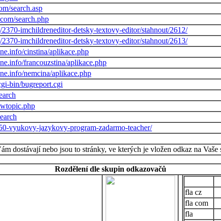
com/search.asp
r.com/search.php
2370-imchildreneditor-detsky-textovy-editor/stahnout/2612/
2370-imchildreneditor-detsky-textovy-editor/stahnout/2613/
ne.info/cinstina/aplikace.php
ne.info/francouzstina/aplikace.php
ne.info/nemcina/aplikace.php
cgi-bin/bugreport.cgi
earch
iewtopic.php
search
/4450-vyukovy-jazykovy-program-zadarmo-teacher/
Vám dostávají nebo jsou to stránky, ve kterých je vložen odkaz na Vaše 
Rozdělení dle skupin odkazovačů
cz
com