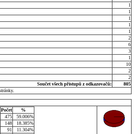
1
1
1
1
1
2
6
3
1
10
2
2
Součet všech přístupů z odkazovačů:
805
stránky.
Počet
%
475
59.006%
148
18.385%
91
11.304%