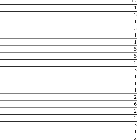
12
1
5
1
3
1
1
5
5
2
3
1
1
1
2
6
2
2
3
1
2