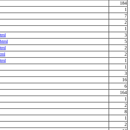
184
1
7
2
1
tml
3
html
5
tml
2
tml
2
tml
1
1
3
16
6
164
1
2
8
1
2