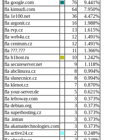
google.com
76
9.441%
kimsufi.com
64
7.950%
1e100.net
36
4.472%
argonit.cz
16
1.988%
rvp.cz
13
1.615%
web4u.cz
12
1.491%
centrum.cz
12
1.491%
???.???
11
1.366%
h1host.ru
10
1.242%
secureserver.net
9
1.118%
abclinuxu.cz
8
0.994%
slunecnice.cz
8
0.994%
klenot.cz
7
0.870%
your-server.de
5
0.621%
lefroway.com
3
0.373%
debian.org
3
0.373%
superhosting.cz
3
0.373%
.intran
3
0.373%
akamaitechnologies.com
3
0.373%
active24.cz
2
0.248%
obrazky.cz
2
0.248%