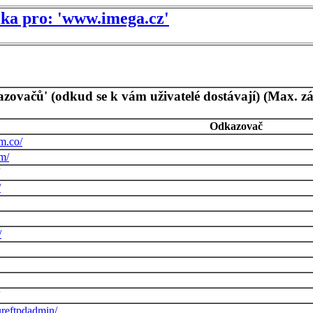
tika pro: 'www.imega.cz'
azovačů' (odkud se k vám uživatelé dostávají) (Max. z
Odkazovač
m.co/
m/
/
/
ureftpdadmin/