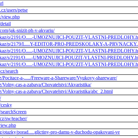
rl
cz/users/petse
z/view.php
detail
.com/jak-snizit-ph-v-akvariu/
z/odkaz/o/2191/O.....-UMOZNUJICI-POUZIT-VLASTNI-PREDLOHY.h
cz/odkaz/p/2179/I.....Y-EDITOR-PRO-PREDSKOLAKY-A-PRVNACKY.
z/odkaz/p/2191/O.....-UMOZNUJICI-POUZIT-VLASTNI-PREDLOHY.h
z/odkaz/s/2191/O.....-UMOZNUJICI-POUZIT-VLASTNI-PREDLOHY.h
z/odkaz/v/2191/O.....-UMOZNUJICI-POUZIT-VLASTNI-PREDLOHY.h
.cz/search
z/Pocitace-a-...../Freeware-a-Shareware/Vyukovy-shareware/
z/Volny-cas-a-zabava/Chovatelstvi/Akvaristika/
z/Volny-cas-a-zabava/Chovatelstvi/Akvaristika/abc_2.html
/
z/cesky
z/searchScreen
cz/sw/teacher/
/view.php
z/otazky/porad.....glictiny-pro-damu-v-duchodu-opakovani-ve