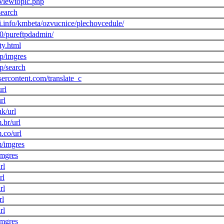
/viewtopic.php
search
.info/kmbeta/ozvucnice/plechovcedule/
90/pureftpdadmin/
ty.html
p/imgres
p/search
usercontent.com/translate_c
rl
rl
k/url
.br/url
.co/url
m/imgres
imgres
rl
rl
rl
rl
rl
imgres