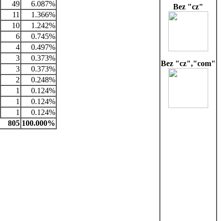
49
6.087%
Bez "cz"
11
1.366%
10
1.242%
6
0.745%
4
0.497%
3
0.373%
Bez "cz","com"
3
0.373%
2
0.248%
1
0.124%
1
0.124%
1
0.124%
805
100.000%