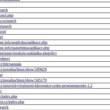
earch
om/l.php
.cu/search
/search
/url
rl
ne.info/anglictina/aplikace.php
ne.info/spanelstina/aplikace.php
m/page/russkaja-raskladka-glagolicy
edirect
z/lide/sangala
cz/poradna/linux/show/289829
u/
cz/poradna/linux/show/345179
z/zpravicky/rozlozeni-klavesnice-ceske-programatorske-1.2
z/
cz/index.php
rum.cz/index.php
search