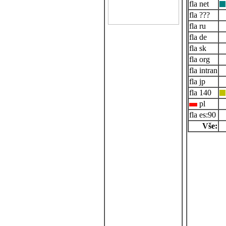
net
???
ru
de
sk
org
intran
jp
140
pl
es:90
Vše: