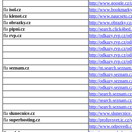
http://www.google.cz/u
isol.cz
http://www.bookmarky.
klenot.cz
http://www.naucseto.c
obrazky.cz
http://www.obrazky.cz/
pipni.cz
http://search.click4bed
rvp.cz
http://odkazy.rvp.c
http://odkazy.rvp.
http://odkazy.rvp.c
http://odkazy.rvp.c
http://odkazy.rvp.c
seznam.cz
http://m.search.seznam
http://odkazy.seznam.c
http://odkazy.seznam.c
http://odkazy.seznam.c
http://search.seznam.cz
http://search.seznam.c
http://search.seznam.c
slunecnice.cz
http://www.slunecnice.
superhosting.cz
http://profuvsvet.ic.cz
http://www.odpovedi.c