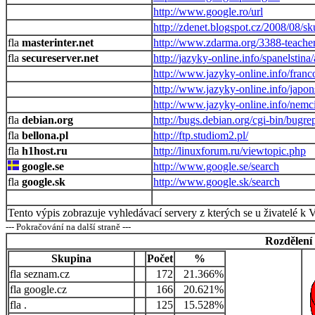
http://www.google.ro/url
http://zdenet.blogspot.cz/2008/08/sk
masterinter.net
http://www.zdarma.org/3388-teacher-
secureserver.net
http://jazyky-online.info/spanelstina
http://www.jazyky-online.info/franc
http://www.jazyky-online.info/japon
http://www.jazyky-online.info/nemc
debian.org
http://bugs.debian.org/cgi-bin/bugrep
bellona.pl
http://ftp.studiom2.pl/
h1host.ru
http://linuxforum.ru/viewtopic.php
google.se
http://www.google.se/search
google.sk
http://www.google.sk/search
Tento výpis zobrazuje vyhledávací servery z kterých se u živatelé k 
--- Pokračování na další straně ---
Rozdělení
Skupina
Počet
%
seznam.cz
172
21.366%
google.cz
166
20.621%
.
125
15.528%