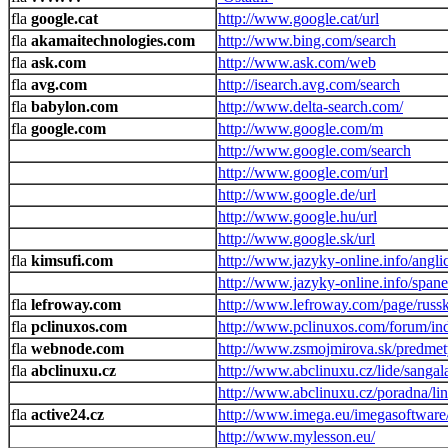
google.cat
http://www.google.cat/url
akamaitechnologies.com
http://www.bing.com/search
ask.com
http://www.ask.com/web
avg.com
http://isearch.avg.com/search
babylon.com
http://www.delta-search.com/
google.com
http://www.google.com/m
http://www.google.com/search
http://www.google.com/url
http://www.google.de/url
http://www.google.hu/url
http://www.google.sk/url
kimsufi.com
http://www.jazyky-online.info/angli
http://www.jazyky-online.info/spane
lefroway.com
http://www.lefroway.com/page/russk
pclinuxos.com
http://www.pclinuxos.com/forum/in
webnode.com
http://www.zsmojmirova.sk/predmet
abclinuxu.cz
http://www.abclinuxu.cz/lide/sangal
http://www.abclinuxu.cz/poradna/l
active24.cz
http://www.imega.eu/imegasoftware
http://www.mylesson.eu/