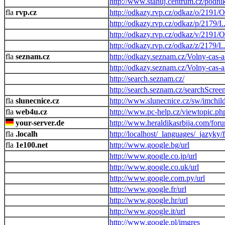
http://www.stahuj.centrum.cz/podn
rvp.cz
http://odkazy.rvp.cz/odkaz/o/
http://odkazy.rvp.cz/odkaz/p/
http://odkazy.rvp.cz/odkaz/v/
http://odkazy.rvp.cz/odkaz/z/
seznam.cz
http://odkazy.seznam.cz/Volny-cas-a
http://odkazy.seznam.cz/Volny-cas-a
http://search.seznam.cz/
http://search.seznam.cz/searchScree
slunecnice.cz
http://www.slunecnice.cz/sw/imchild
web4u.cz
http://www.pc-help.cz/viewtopic.ph
your-server.de
http://www.heraldikasrbija.com/for
.localh
http://localhost/_languages/_jazyky/
1e100.net
http://www.google.bg/url
http://www.google.co.jp/url
http://www.google.co.uk/url
http://www.google.com.py/url
http://www.google.fr/url
http://www.google.hr/url
http://www.google.it/url
http://www.google.pl/imgres