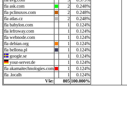
ask.com
2
0.248%
pclinuxos.com
2
0.248%
atlas.cz
2
0.248%
babylon.com
1
0.124%
lefroway.com
1
0.124%
webnode.com
1
0.124%
debian.org
1
0.124%
bellona.pl
1
0.124%
google.se
1
0.124%
your-server.de
1
0.124%
akamaitechnologies.com
1
0.124%
.localh
1
0.124%
Vše:
805
100.000%