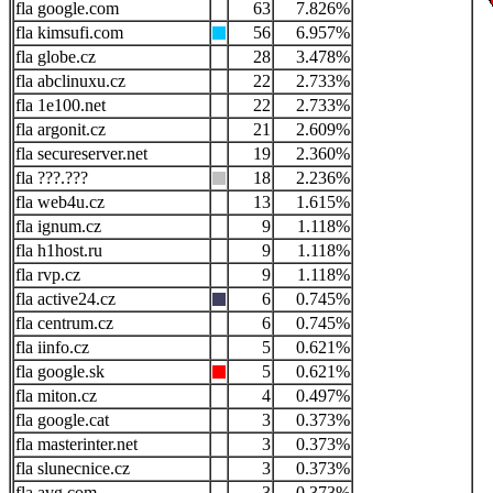
google.com
63
7.826%
kimsufi.com
56
6.957%
globe.cz
28
3.478%
abclinuxu.cz
22
2.733%
1e100.net
22
2.733%
argonit.cz
21
2.609%
secureserver.net
19
2.360%
???.???
18
2.236%
web4u.cz
13
1.615%
ignum.cz
9
1.118%
h1host.ru
9
1.118%
rvp.cz
9
1.118%
active24.cz
6
0.745%
centrum.cz
6
0.745%
iinfo.cz
5
0.621%
google.sk
5
0.621%
miton.cz
4
0.497%
google.cat
3
0.373%
masterinter.net
3
0.373%
slunecnice.cz
3
0.373%
avg.com
3
0.373%