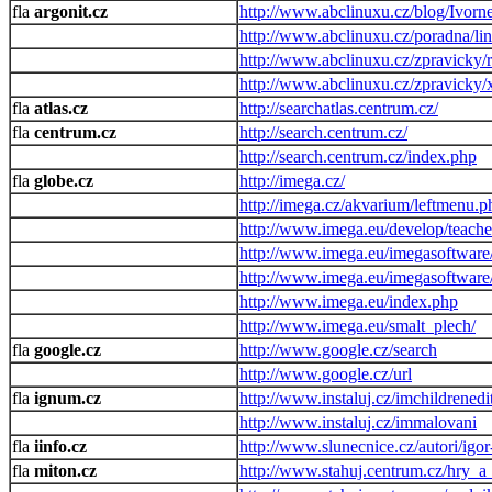
argonit.cz
http://www.abclinuxu.cz/blog/Ivorn
http://www.abclinuxu.cz/poradna/l
http://www.abclinuxu.cz/zpravicky/
http://www.abclinuxu.cz/zpravicky/
atlas.cz
http://searchatlas.centrum.cz/
centrum.cz
http://search.centrum.cz/
http://search.centrum.cz/index.php
globe.cz
http://imega.cz/
http://imega.cz/akvarium/leftmenu.p
http://www.imega.eu/develop/teache
http://www.imega.eu/imegasoftware
http://www.imega.eu/imegasoftware
http://www.imega.eu/index.php
http://www.imega.eu/smalt_plech/
google.cz
http://www.google.cz/search
http://www.google.cz/url
ignum.cz
http://www.instaluj.cz/imchildrenedi
http://www.instaluj.cz/immalovani
iinfo.cz
http://www.slunecnice.cz/autori/igo
miton.cz
http://www.stahuj.centrum.cz/hry_a