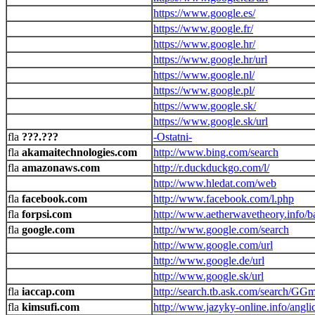
https://www.google.es/
https://www.google.fr/
https://www.google.hr/
https://www.google.hr/url
https://www.google.nl/
https://www.google.pl/
https://www.google.sk/
https://www.google.sk/url
???.???
-Ostatni-
akamaitechnologies.com
http://www.bing.com/search
amazonaws.com
http://r.duckduckgo.com/l/
http://www.hledat.com/web
facebook.com
http://www.facebook.com/l.php
forpsi.com
http://www.aetherwavetheory.info/b
google.com
http://www.google.com/search
http://www.google.com/url
http://www.google.de/url
http://www.google.sk/url
iaccap.com
http://search.tb.ask.com/search/GGm
kimsufi.com
http://www.jazyky-online.info/angli