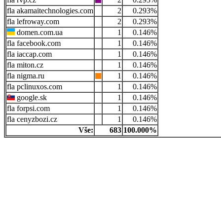
akamaitechnologies.com
2
0.293%
lefroway.com
2
0.293%
domen.com.ua
1
0.146%
facebook.com
1
0.146%
iaccap.com
1
0.146%
miton.cz
1
0.146%
nigma.ru
1
0.146%
pclinuxos.com
1
0.146%
google.sk
1
0.146%
forpsi.com
1
0.146%
cenyzbozi.cz
1
0.146%
Vše:
683
100.000%