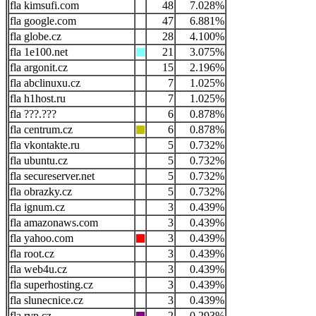
kimsufi.com
48
7.028%
google.com
47
6.881%
globe.cz
28
4.100%
1e100.net
21
3.075%
argonit.cz
15
2.196%
abclinuxu.cz
7
1.025%
h1host.ru
7
1.025%
???.???
6
0.878%
centrum.cz
6
0.878%
vkontakte.ru
5
0.732%
ubuntu.cz
5
0.732%
secureserver.net
5
0.732%
obrazky.cz
5
0.732%
ignum.cz
3
0.439%
amazonaws.com
3
0.439%
yahoo.com
3
0.439%
root.cz
3
0.439%
web4u.cz
3
0.439%
superhosting.cz
3
0.439%
slunecnice.cz
3
0.439%
rvp.cz
2
0.293%