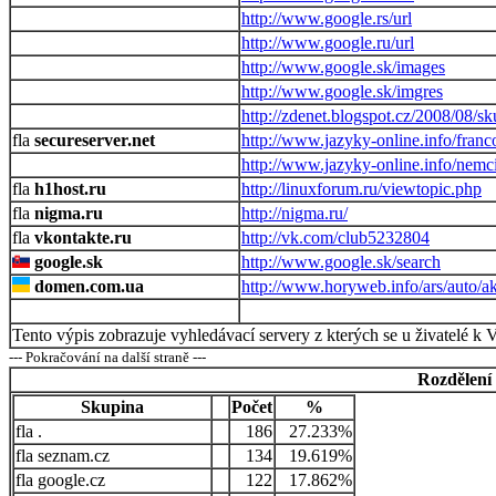
http://www.google.rs/url
http://www.google.ru/url
http://www.google.sk/images
http://www.google.sk/imgres
http://zdenet.blogspot.cz/2008/08/sk
secureserver.net
http://www.jazyky-online.info/franc
http://www.jazyky-online.info/nemc
h1host.ru
http://linuxforum.ru/viewtopic.php
nigma.ru
http://nigma.ru/
vkontakte.ru
http://vk.com/club5232804
google.sk
http://www.google.sk/search
domen.com.ua
http://www.horyweb.info/ars/auto/a
Tento výpis zobrazuje vyhledávací servery z kterých se u živatelé k 
--- Pokračování na další straně ---
Rozdělení
Skupina
Počet
%
.
186
27.233%
seznam.cz
134
19.619%
google.cz
122
17.862%