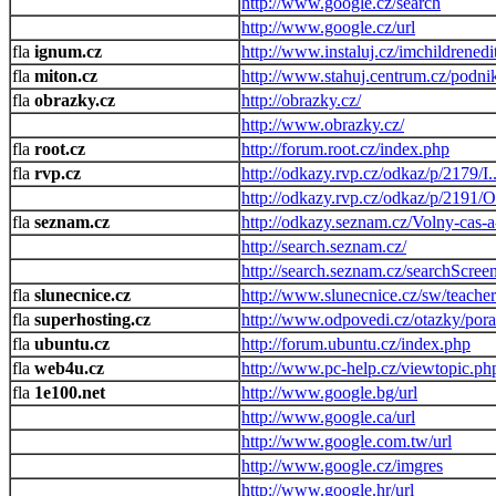
http://www.google.cz/search
http://www.google.cz/url
ignum.cz
http://www.instaluj.cz/imchildrenedi
miton.cz
http://www.stahuj.centrum.cz/podn
obrazky.cz
http://obrazky.cz/
http://www.obrazky.cz/
root.cz
http://forum.root.cz/index.php
rvp.cz
http://odkazy.rvp.cz/odkaz/p/
http://odkazy.rvp.cz/odkaz/p/
seznam.cz
http://odkazy.seznam.cz/Volny-cas-a
http://search.seznam.cz/
http://search.seznam.cz/searchScree
slunecnice.cz
http://www.slunecnice.cz/sw/teacher
superhosting.cz
http://www.odpovedi.cz/otazky/pora
ubuntu.cz
http://forum.ubuntu.cz/index.php
web4u.cz
http://www.pc-help.cz/viewtopic.ph
1e100.net
http://www.google.bg/url
http://www.google.ca/url
http://www.google.com.tw/url
http://www.google.cz/imgres
http://www.google.hr/url