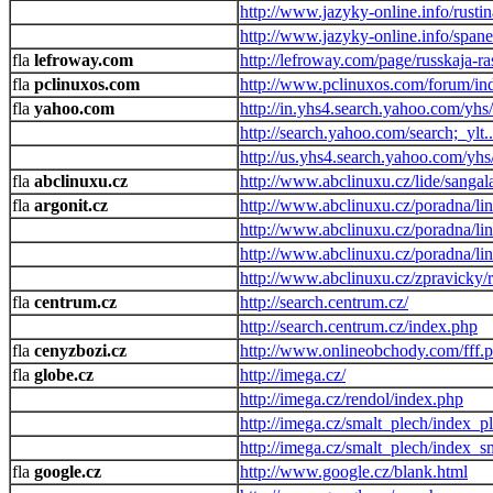
http://www.jazyky-online.info/rusti
http://www.jazyky-online.info/spane
lefroway.com
http://lefroway.com/page/russkaja-r
pclinuxos.com
http://www.pclinuxos.com/forum/in
yahoo.com
http://in.yhs4.search.yahoo.com
http://search.yahoo.com/search;
http://us.yhs4.search.yahoo.com/yhs
abclinuxu.cz
http://www.abclinuxu.cz/lide/sangal
argonit.cz
http://www.abclinuxu.cz/poradna/li
http://www.abclinuxu.cz/poradna/l
http://www.abclinuxu.cz/poradna/l
http://www.abclinuxu.cz/zpravicky/
centrum.cz
http://search.centrum.cz/
http://search.centrum.cz/index.php
cenyzbozi.cz
http://www.onlineobchody.com/fff.
globe.cz
http://imega.cz/
http://imega.cz/rendol/index.php
http://imega.cz/smalt_plech/index_p
http://imega.cz/smalt_plech/index_s
google.cz
http://www.google.cz/blank.html