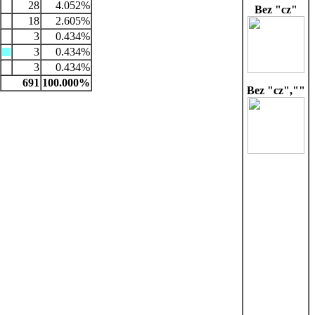
28
4.052%
Bez "cz"
18
2.605%
3
0.434%
3
0.434%
3
0.434%
691
100.000%
Bez "cz",""