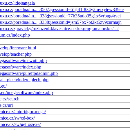
uxu.cz/lide/sangala
nuxu.cz/poradna/lin.....3507;jsessionid=61jbf1r834y2mvxytew339ae
uxu.cz/poradna/lin.....338;jsessionid=77b35utio35g1x6vrbug4rvei
nuxu.cz/poradna/lin.....3338;jsessionid=jsm57bx7ot2kt5zv9znrmajh
uxu.cz/zpravicky/rozlozeni-klavesnice-ceske-programatorske-1.2
trum.cz/index.php
evelop/freeware.html
evelop/teacher.php
megasoftware/imswutil.php
megasoftware/index.php
megasoftware/pureftpdadmin.php
malt_plech/index_plech.php
.eu/
.eu/imegasoftware/index.php
e.cz/search
.cz/url
nice.cz/autori/igor-mega/
cnice.cz/sw/cd-box/
nice.cz/sw/get-os/exe/