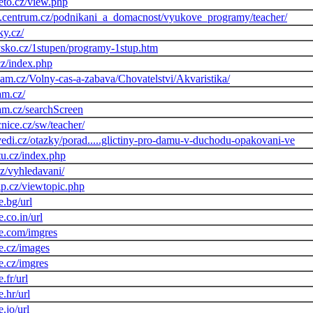
eto.cz/view.php
j.centrum.cz/podnikani_a_domacnost/vyukove_programy/teacher/
ky.cz/
avsko.cz/1stupen/programy-1stup.htm
cz/index.php
nam.cz/Volny-cas-a-zabava/Chovatelstvi/Akvaristika/
am.cz/
nam.cz/searchScreen
nice.cz/sw/teacher/
edi.cz/otazky/porad.....glictiny-pro-damu-v-duchodu-opakovani-ve
tu.cz/index.php
cz/vyhledavani/
lp.cz/viewtopic.php
.bg/url
.co.in/url
e.com/imgres
e.cz/images
e.cz/imgres
.fr/url
.hr/url
.jo/url