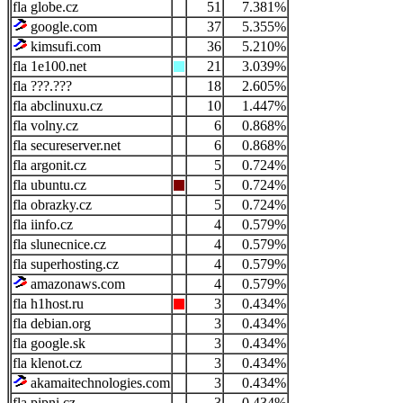
globe.cz
51
7.381%
google.com
37
5.355%
kimsufi.com
36
5.210%
1e100.net
21
3.039%
???.???
18
2.605%
abclinuxu.cz
10
1.447%
volny.cz
6
0.868%
secureserver.net
6
0.868%
argonit.cz
5
0.724%
ubuntu.cz
5
0.724%
obrazky.cz
5
0.724%
iinfo.cz
4
0.579%
slunecnice.cz
4
0.579%
superhosting.cz
4
0.579%
amazonaws.com
4
0.579%
h1host.ru
3
0.434%
debian.org
3
0.434%
google.sk
3
0.434%
klenot.cz
3
0.434%
akamaitechnologies.com
3
0.434%
pipni.cz
3
0.434%