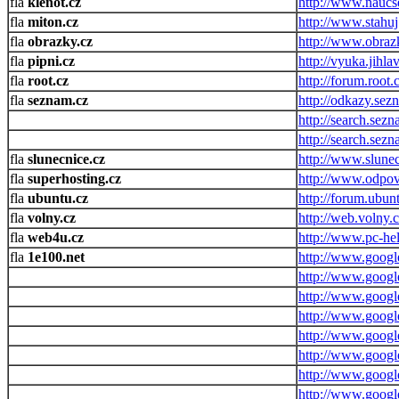
klenot.cz
http://www.naucs
miton.cz
http://www.stahu
obrazky.cz
http://www.obraz
pipni.cz
http://vyuka.jihl
root.cz
http://forum.root.
seznam.cz
http://odkazy.sez
http://search.sezn
http://search.sez
slunecnice.cz
http://www.slunec
superhosting.cz
http://www.odpov
ubuntu.cz
http://forum.ubun
volny.cz
http://web.volny.
web4u.cz
http://www.pc-he
1e100.net
http://www.google
http://www.google
http://www.googl
http://www.googl
http://www.googl
http://www.google
http://www.google
http://www.google