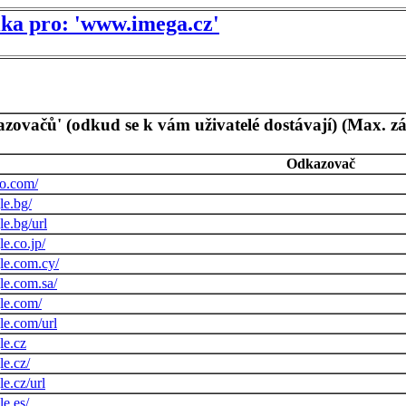
tika pro: 'www.imega.cz'
azovačů' (odkud se k vám uživatelé dostávají) (Max. z
Odkazovač
go.com/
le.bg/
e.bg/url
e.co.jp/
le.com.cy/
le.com.sa/
le.com/
le.com/url
le.cz
e.cz/
e.cz/url
e.es/