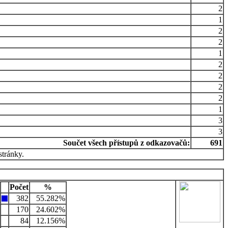
2
1
2
2
1
2
2
2
2
1
3
3
Součet všech přístupů z odkazovačů:
691
stránky.
Počet
%
382
55.282%
170
24.602%
84
12.156%