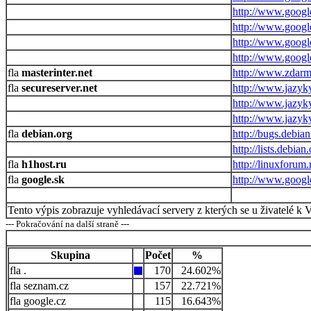
http://www.google
http://www.google
http://www.google
http://www.google
masterinter.net
http://www.zdarma
secureserver.net
http://www.jazyky
http://www.jazyky
http://www.jazyky
debian.org
http://bugs.debian
http://lists.debi
h1host.ru
http://linuxforum
google.sk
http://www.googl
Tento výpis zobrazuje vyhledávací servery z kterých se u živatelé k 
--- Pokračování na další straně ---
Skupina
Počet
%
.
170
24.602%
seznam.cz
157
22.721%
google.cz
115
16.643%