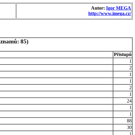
Autor:
Igor MEGA
http://www.imega.cz/
áznamů: 85)
Přístupů
1
2
1
1
2
1
24
1
1
88
30
1