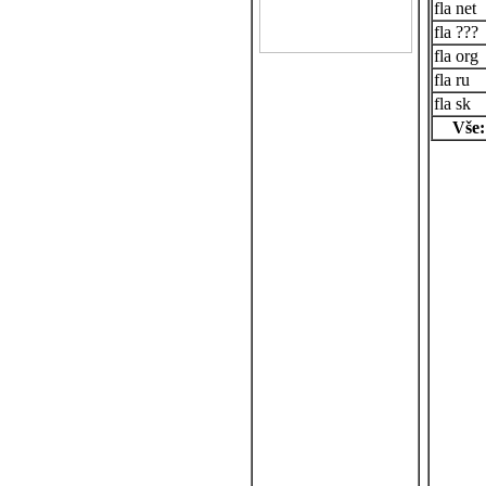
net
???
org
ru
sk
Vše: