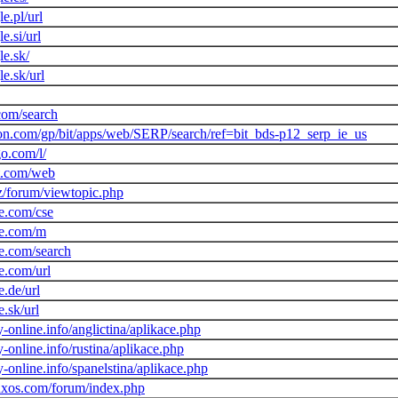
e.pl/url
e.si/url
e.sk/
e.sk/url
com/search
n.com/gp/bit/apps/web/SERP/search/ref=bit_bds-p12_serp_ie_us
go.com/l/
t.com/web
z/forum/viewtopic.php
e.com/cse
le.com/m
e.com/search
e.com/url
.de/url
.sk/url
-online.info/anglictina/aplikace.php
-online.info/rustina/aplikace.php
-online.info/spanelstina/aplikace.php
uxos.com/forum/index.php