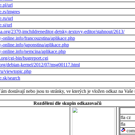
.pl/url
.rs/imgres
.ru/url
.si/url
.org/2370-imchildreneditor-detsky-textovy-editor/stahnout/2613/
-online.info/francouzstina/aplikace.php
-online.info/japonstina/aplikace.php
-online.info/nemcina/aplikace.php
.org/cgi-bin/bugreport.cgi
an.org/debian-kernel/2012/07/msg00117.html
.ru/viewtopic.php
e.sk/search
Vám dostávají nebo jsou to stránky, ve kterých je vložen odkaz na Vaše 
Rozdělení dle skupin odkazovačů
cz
com