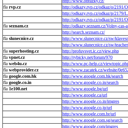
http://www.obrazky.cz/
rvp.cz
http://odkazy.rvp.cz/odkaz/o/
http://odkazy.rvp.cz/odkaz/p/
http://odkazy.rvp.cz/odkaz/p/
seznam.cz
http://odkazy.seznam.cz/Volny-cas-a
http://search.seznam.cz/
slunecnice.cz
http://www.slunecnice.cz/sw/klavesn
http://www.slunecnice.cz/sw/teacher
superhosting.cz
http://profuvsvet.ic.cz/view.php
vpnet.cz
http://rybicky.net/forum/970
web4u.cz
http://www.pc-help.cz/viewtopic.ph
webprovider.cz
http://www.zacatek.cz/website/0e65
google.com.hk
http://www.google.com.hk/search
google.co.in
http://www.google.co.in/search
1e100.net
http://www.google.bg/url
http://www.google.ca/url
http://www.google.co.in/imgres
http://www.google.co.jp/url
http://www.google.com.br/url
http://www.google.com.sg/search
http://www.google.com/imgres