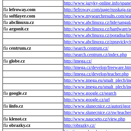
http://www.jazyky-online.info/spane
lefroway.com
http://lefroway.com/page/russkaja-r
softlayer.com
http://www.mysearchresults.com/sea
abclinuxu.cz
http://www.abclinuxu.cz/lide/sangal
argonit.cz
http://www.abclinuxu.cz/hardware/se
http://www.abclinuxu.cz/poradna/l
http://www.abclinuxu.cz/zpravicky/
centrum.cz
http://search.centrum.cz/
http://search.centrum.cz/index.php
globe.cz
http://imega.cz/
http://imega.cz/develop/freeware.ht
http://imega.cz/develop/teacher.php
http://www.imega.eu/smalt_plech/i
http://www.imega.eu/smalt_plech/i
google.cz
http://www.google.cz/search
http://www.google.cz/url
iinfo.cz
http://www.slunecnice.cz/autori/igo
http://www.slunecnice.cz/sw/teacher/
klenot.cz
http://www.naucseto.cz/view.php
obrazky.cz
http://obrazky.cz/