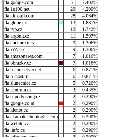
google.com
51
7.402%
1e100.net
29
4.209%
kimsufi.com
28
4.064%
globe.cz
13
1.887%
rvp.cz
12
1.742%
argonit.cz
11
1.597%
abclinuxu.cz
9
1.306%
???.???
9
1.306%
amazonaws.com
7
1.016%
obrazky.cz
7
1.016%
secureserver.net
6
0.871%
h1host.ru
6
0.871%
slunecnice.cz
5
0.726%
centrum.cz
3
0.435%
superhosting.cz
2
0.290%
google.co.in
2
0.290%
klenot.cz
2
0.290%
akamaitechnologies.com
2
0.290%
web4u.cz
2
0.290%
iinfo.cz
2
0.290%
lefroway.com
2
0.290%