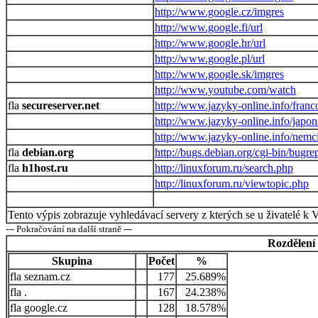
http://www.google.cz/imgres
http://www.google.fi/url
http://www.google.hr/url
http://www.google.pl/url
http://www.google.sk/imgres
http://www.youtube.com/watch
secureserver.net
http://www.jazyky-online.info/franc
http://www.jazyky-online.info/japon
http://www.jazyky-online.info/nemc
debian.org
http://bugs.debian.org/cgi-bin/bugrep
h1host.ru
http://linuxforum.ru/search.php
http://linuxforum.ru/viewtopic.php
Tento výpis zobrazuje vyhledávací servery z kterých se u živatelé k 
--- Pokračování na další straně ---
Rozdělení
Skupina
Počet
%
seznam.cz
177
25.689%
.
167
24.238%
google.cz
128
18.578%