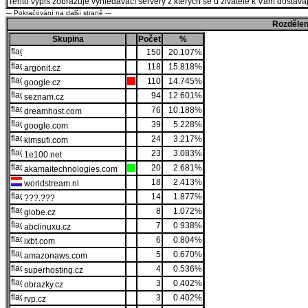
Tento výpis zobrazuje vyhledávací servery z kterých se u živatelé k Vám dostávají
--- Pokračování na další straně ---
Rozdělen
Skupina
Počet
%
150
20.107%
.
118
15.818%
argonit.cz
110
14.745%
google.cz
94
12.601%
seznam.cz
76
10.188%
dreamhost.com
39
5.228%
google.com
24
3.217%
kimsufi.com
23
3.083%
1e100.net
20
2.681%
akamaitechnologies.com
18
2.413%
worldstream.nl
14
1.877%
???.???
8
1.072%
globe.cz
7
0.938%
abclinuxu.cz
6
0.804%
ixbt.com
5
0.670%
amazonaws.com
4
0.536%
superhosting.cz
3
0.402%
obrazky.cz
3
0.402%
rvp.cz