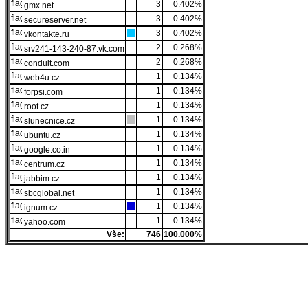
3
0.402%
gmx.net
3
0.402%
secureserver.net
3
0.402%
vkontakte.ru
2
0.268%
srv241-143-240-87.vk.com
2
0.268%
conduit.com
1
0.134%
web4u.cz
1
0.134%
forpsi.com
1
0.134%
root.cz
1
0.134%
slunecnice.cz
1
0.134%
ubuntu.cz
1
0.134%
google.co.in
1
0.134%
centrum.cz
1
0.134%
jabbim.cz
1
0.134%
sbcglobal.net
1
0.134%
ignum.cz
1
0.134%
yahoo.com
Vše:
746
100.000%