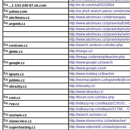
http://m.vk.com/club5232804
...1-143-240-87.vk.com
http://us.yhs4.search.yahoo.com/yhs/s
yahoo.com
http://www.abclinuxu.cz/lide/sangala
abclinuxu.cz
http://www.abclinuxu.cz/zpravicky/Edit
argonit.cz
http://www.abclinuxu.cz/zpravicky/roz
http://www.abclinuxu.cz/zpravicky/sel
http://www.abclinuxu.cz/zpravicky/sel
http://search.centrum.cz/index.php
centrum.cz
http://imega.cz/
globe.cz
http://imega.cz/develop/teacher.php
http://www.google.cz/search
google.cz
http://www.google.cz/url
http://www.instaluj.cz/teacher
ignum.cz
http://nezmar.jabbim.cz/logs/nette@con
jabbim.cz
http://obrazky.cz/
obrazky.cz
http://www.obrazky.cz/
http://forum.root.cz/index.php
root.cz
http://odkazy.rvp.cz/odkaz/p/2191/O
rvp.cz
http://odkazy.rvp.cz/odkaz/z/2179/
http://search.seznam.cz/
seznam.cz
http://www.slunecnice.cz/sw/teacher/
slunecnice.cz
http://www.odpovedi.cz/otazky/porad..
superhosting.cz