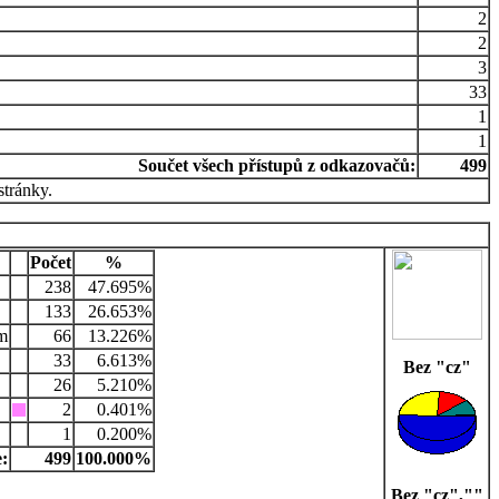
2
2
3
33
1
1
Součet všech přístupů z odkazovačů:
499
stránky.
Počet
%
238
47.695%
133
26.653%
m
66
13.226%
33
6.613%
Bez "cz"
26
5.210%
2
0.401%
1
0.200%
:
499
100.000%
Bez "cz",""