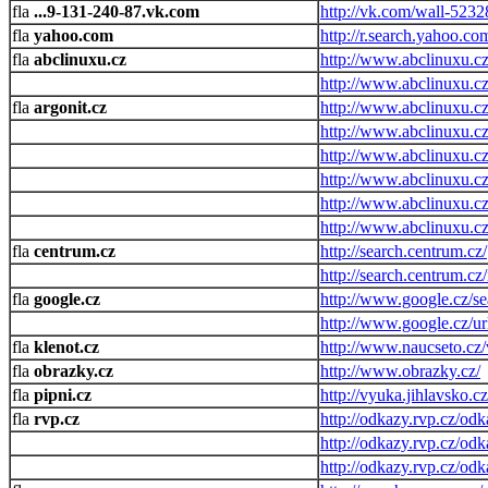
...9-131-240-87.vk.com
http://vk.com/wall-523
yahoo.com
http://r.search.yah
abclinuxu.cz
http://www.abclinuxu.cz
http://www.abclinuxu.c
argonit.cz
http://www.abclinuxu.c
http://www.abclinuxu.c
http://www.abclinuxu.c
http://www.abclinuxu.c
http://www.abclinuxu.c
http://www.abclinuxu.cz
centrum.cz
http://search.centrum.cz/
http://search.centrum.cz
google.cz
http://www.google.cz/se
http://www.google.cz/ur
klenot.cz
http://www.naucseto.cz
obrazky.cz
http://www.obrazky.cz/
pipni.cz
http://vyuka.jihlavsko.
rvp.cz
http://odkazy.rvp.c
http://odkazy.rvp.cz
http://odkazy.rvp.c