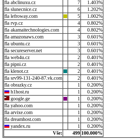
abclinuxu.cz
7
1.403%
slunecnice.cz
6
1.202%
lefroway.com
5
1.002%
rvp.cz
4
0.802%
akamaitechnologies.com
4
0.802%
amazonaws.com
3
0.601%
ubuntu.cz
3
0.601%
secureserver.net
3
0.601%
web4u.cz
2
0.401%
pipni.cz
2
0.401%
klenot.cz
2
0.401%
srv99-131-240-87.vk.com
2
0.401%
obrazky.cz
1
0.200%
h1host.ru
1
0.200%
google.ge
1
0.200%
yahoo.com
1
0.200%
arvixe.com
1
0.200%
dreamhost.com
1
0.200%
yandex.ru
1
0.200%
Vše:
499
100.000%