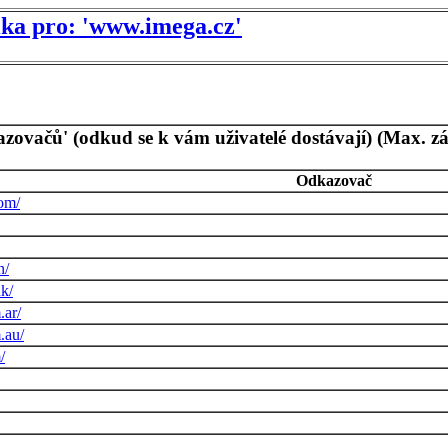
tika pro: 'www.imega.cz'
azovačů' (odkud se k vám uživatelé dostávají) (Max. z
Odkazovač
om/
n/
k/
.ar/
.au/
/