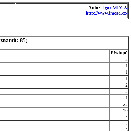
Autor:
Igor MEGA
http://www.imega.cz/
áznamů: 85)
Přístupů
2
1
1
1
2
2
1
22
79
4
2
3