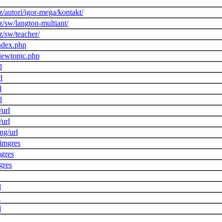
z/autori/igor-mega/kontakt/
z/sw/langton-multiant/
z/sw/teacher/
index.php
iewtopic.php
l
l
l
l
/url
/url
ng/url
imgres
mgres
gres
l
l
l