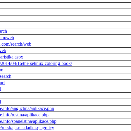
arch
com/web
ch.com/search/web
web
aristika.aspx
m/2014/04/16/the-selinux-coloring-book/
/m
search
url
l
l
l
.info/anglictina/aplikace.php
.info/rustina/aplikace.php
e.info/spanelstina/aplikace.php
/russkaja-raskladka-glagolicy