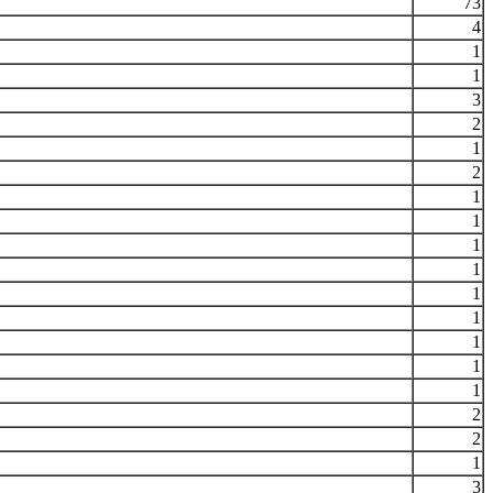
73
4
1
1
3
2
1
2
1
1
1
1
1
1
1
1
1
2
2
1
3