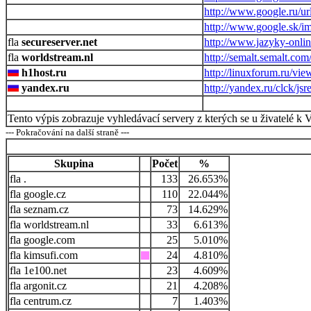
http://www.google.ru/ur
http://www.google.sk/i
secureserver.net
http://www.jazyky-onlin
worldstream.nl
http://semalt.semalt.com
h1host.ru
http://linuxforum.ru/vie
yandex.ru
http://yandex.ru/clck/jsr
Tento výpis zobrazuje vyhledávací servery z kterých se u živatelé k 
--- Pokračování na další straně ---
Skupina
Počet
%
.
133
26.653%
google.cz
110
22.044%
seznam.cz
73
14.629%
worldstream.nl
33
6.613%
google.com
25
5.010%
kimsufi.com
24
4.810%
1e100.net
23
4.609%
argonit.cz
21
4.208%
centrum.cz
7
1.403%