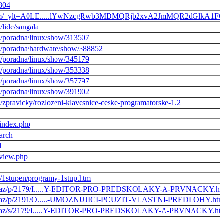
2804
oo.com/_ylt=A0LE.....lYwNzcgRwb3MDMQRjb2xvA2JmMQR2dGlkA
/lide/sangala
z/poradna/linux/show/313507
z/poradna/hardware/show/388852
z/poradna/linux/show/345179
z/poradna/linux/show/353338
z/poradna/linux/show/357797
z/poradna/linux/show/391902
/zpravicky/rozlozeni-klavesnice-ceske-programatorske-1.2
/index.php
arch
l
/view.php
cz/1stupen/programy-1stup.htm
z/odkaz/p/2179/I.....Y-EDITOR-PRO-PREDSKOLAKY-A-PRVNACKY.h
/odkaz/p/2191/O.....-UMOZNUJICI-POUZIT-VLASTNI-PREDLOHY.ht
z/odkaz/s/2179/I.....Y-EDITOR-PRO-PREDSKOLAKY-A-PRVNACKY.h