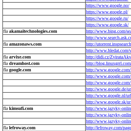
https://www.google.no/
https://www.google.pl/
https://www.google.ru/
https://www.google.sk/
akamaitechnologies.com
http://www.bing.com/se
http://www.search.ask.
amazonaws.com
http://utorrent.inspsear
http://www.hledat.com/
arvixe.com
http://didi.cz/ZvirataAkv
dreamhost.com
http://blog.linuxgrrl.co
google.com
http://www.google.com
http://www.google.com/
http://www.google.com/
http://www.google.de/ur
http://www.google.nl/ur
http://www.google.sk/ur
kimsufi.com
http://www.jazyky-online
http://www.jazyky-online
http://www.jazyky-onlin
lefroway.com
http://lefroway.com/page