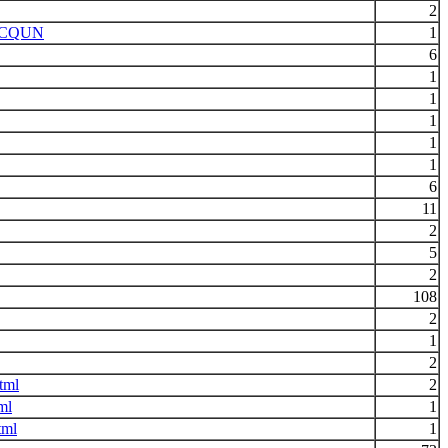
2
1FCQUN
1
6
1
1
1
1
1
6
11
2
5
2
108
2
1
2
tml
2
ml
1
tml
1