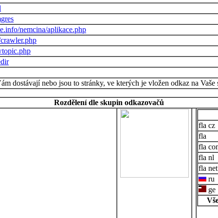
l
mgres
e.info/nemcina/aplikace.php
/crawler.php
wtopic.php
edir
Vám dostávají nebo jsou to stránky, ve kterých je vložen odkaz na Vaše 
Rozdělení dle skupin odkazovačů
cz
co
nl
net
ru
ge
Vše