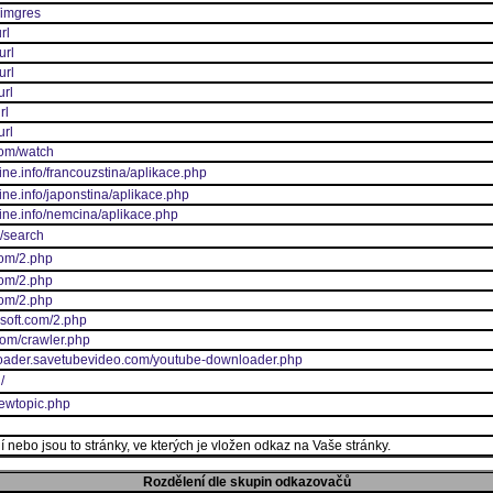
/imgres
rl
url
url
url
rl
url
com/watch
ine.info/francouzstina/aplikace.php
ine.info/japonstina/aplikace.php
line.info/nemcina/aplikace.php
w/search
com/2.php
com/2.php
com/2.php
soft.com/2.php
.com/crawler.php
loader.savetubevideo.com/youtube-downloader.php
/
viewtopic.php
 nebo jsou to stránky, ve kterých je vložen odkaz na Vaše stránky.
Rozdělení dle skupin odkazovačů