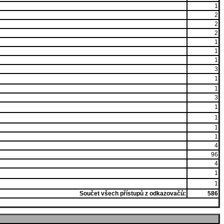
1
2
2
2
1
1
1
3
1
1
3
1
1
1
1
4
96
4
1
1
Součet všech přístupů z odkazovačů:
586