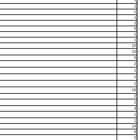
1
1
1
1
2
5
1
1
10
10
5
2
1
1
1
16
2
2
4
1
1
14
6
5