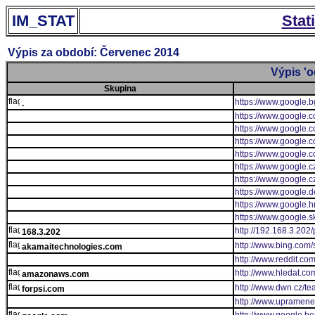
IM_STAT
Stat
Výpis za období: Červenec 2014
Výpis 'o
Skupina
https://www.google.b
.
https://www.google.co
https://www.google.c
https://www.google.co
https://www.google.c
https://www.google.c
https://www.google.c
https://www.google.d
https://www.google.hr
https://www.google.s
http://192.168.3.202/
168.3.202
http://www.bing.com/
akamaitechnologies.com
http://www.reddit.co
http://www.hledat.c
amazonaws.com
http://www.dwn.cz/te
forpsi.com
http://www.upramene