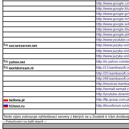
http://www.google.cz
http://www.google.fr/u
http://www.google.gr/
http://www.google.hr/
http://www.google.ie/
http://www.google.it/u
http://www.google.pl/
http://www.youtube.
http://www.jazyky-onl
secureserver.net
http://www.jazyky-onl
http://www.jazyky-on
http://m.yahoo.com/
yahoo.net
http://13.kambasoft.
worldstream.nl
http://20.kambasoft.
http://48.kambasoft.
http://musicas.kamba
http://semalt.semalt
http://youtube-down
http://ftp.grasp.com.pl
bellona.pl
http://linuxforum.ru/
h1host.ru
Tento výpis zobrazuje vyhledávací servery z kterých se u živatelé k Vám dostávají
--- Pokračování na další straně ---