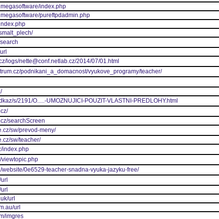
/imegasoftware/index.php
/imegasoftware/pureftpdadmin.php
/index.php
smalt_plech/
/search
url
.cz/logs/nette@conf.netlab.cz/2014/07/01.html
entrum.cz/podnikani_a_domacnost/vyukove_programy/teacher/
/
z/odkaz/s/2191/O.....-UMOZNUJICI-POUZIT-VLASTNI-PREDLOHY.html
cz/
m.cz/searchScreen
e.cz/sw/prevod-meny/
e.cz/sw/teacher/
z/index.php
z/viewtopic.php
z/website/0e6529-teacher-snadna-vyuka-jazyku-free/
url
url
uk/url
m.au/url
om/imgres