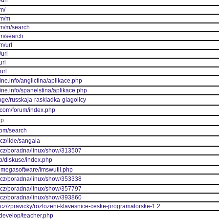
url
m/
om/m
om/m/search
om/search
m/url
url
url
url
ine.info/anglictina/aplikace.php
ine.info/spanelstina/aplikace.php
page/russkaja-raskladka-glagolicy
.com/forum/index.php
hp
com/search
.cz/lide/sangala
u.cz/poradna/linux/show/313507
eb/diskuse/index.php
/imegasoftware/imswutil.php
u.cz/poradna/linux/show/353338
u.cz/poradna/linux/show/357797
u.cz/poradna/linux/show/393860
.cz/zpravicky/rozlozeni-klavesnice-ceske-programatorske-1.2
/develop/teacher.php