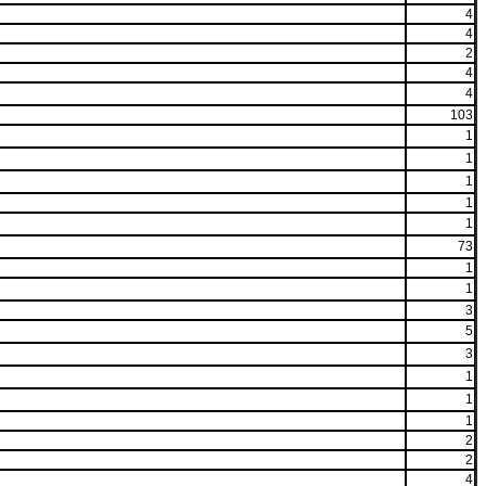
4
4
2
4
4
103
1
1
1
1
1
73
1
1
3
5
3
1
1
1
2
2
4