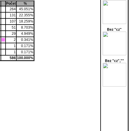
Počet
%
264
45.051%
131
22.355%
107
18.259%
51
8.703%
m
Bez "cz"
29
4.949%
2
0.341%
1
0.171%
1
0.171%
:
586
100.000%
Bez "cz",""