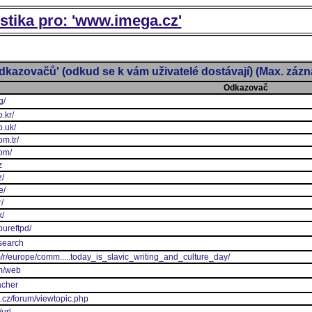
istika pro: 'www.imega.cz'
dkazovačů' (odkud se k vám uživatelé dostávají) (Max. záz
Odkazovač
g/
.kr/
o.uk/
m.tr/
om/
z
z/
e/
/
k/
pureftpd/
search
m/r/europe/comm.....today_is_slavic_writing_and_culture_day/
om/web
acher
.cz/forum/viewtopic.php