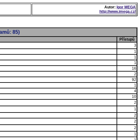
Autor:
Igor MEGA
http://www.imega.cz/
namů: 85)
Přístupů
3
1
1
1
16
2
92
1
4
10
2
1
2
2
2
1