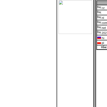
cz
nl
co
net
202
ru
pl
Vše