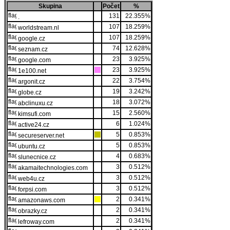
Skupina
Počet
%
131
22.355%
.
107
18.259%
worldstream.nl
107
18.259%
google.cz
74
12.628%
seznam.cz
23
3.925%
google.com
23
3.925%
1e100.net
22
3.754%
argonit.cz
19
3.242%
globe.cz
18
3.072%
abclinuxu.cz
15
2.560%
kimsufi.com
6
1.024%
active24.cz
5
0.853%
secureserver.net
5
0.853%
ubuntu.cz
4
0.683%
slunecnice.cz
3
0.512%
akamaitechnologies.com
3
0.512%
web4u.cz
3
0.512%
forpsi.com
2
0.341%
amazonaws.com
2
0.341%
obrazky.cz
2
0.341%
lefroway.com