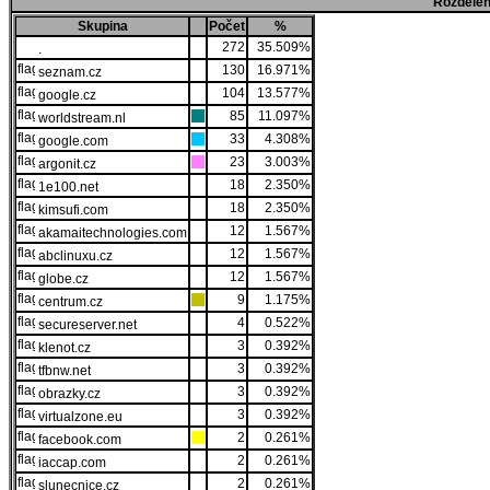
Rozdělen
Skupina
Počet
%
272
35.509%
.
130
16.971%
seznam.cz
104
13.577%
google.cz
85
11.097%
worldstream.nl
33
4.308%
google.com
23
3.003%
argonit.cz
18
2.350%
1e100.net
18
2.350%
kimsufi.com
12
1.567%
akamaitechnologies.com
12
1.567%
abclinuxu.cz
12
1.567%
globe.cz
9
1.175%
centrum.cz
4
0.522%
secureserver.net
3
0.392%
klenot.cz
3
0.392%
tfbnw.net
3
0.392%
obrazky.cz
3
0.392%
virtualzone.eu
2
0.261%
facebook.com
2
0.261%
iaccap.com
2
0.261%
slunecnice.cz