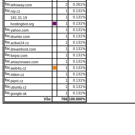
2
0.261%
lefroway.com
1
0.131%
rvp.cz
1
0.131%
181.31.19
1
0.131%
hostingbot.org
1
0.131%
yahoo.com
1
0.131%
drumlo.com
1
0.131%
active24.cz
1
0.131%
dreamhost.com
1
0.131%
forpsi.com
1
0.131%
amazonaws.com
1
0.131%
web4u.cz
1
0.131%
miton.cz
1
0.131%
pipni.cz
1
0.131%
ubuntu.cz
1
0.131%
google.sk
Vše:
766
100.000%