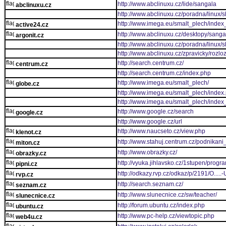
http://www.abclinuxu.cz/lide/sangala
abclinuxu.cz
http://www.abclinuxu.cz/poradna/linux
http://www.imega.eu/smalt_plech/index
active24.cz
http://www.abclinuxu.cz/desktopy/sang
argonit.cz
http://www.abclinuxu.cz/poradna/linux
http://www.abclinuxu.cz/zpravicky/rozl
http://search.centrum.cz/
centrum.cz
http://search.centrum.cz/index.php
http://www.imega.eu/smalt_plech/
globe.cz
http://www.imega.eu/smalt_plech/index
http://www.imega.eu/smalt_plech/index
http://www.google.cz/search
google.cz
http://www.google.cz/url
http://www.naucseto.cz/view.php
klenot.cz
http://www.stahuj.centrum.cz/podnika
miton.cz
http://www.obrazky.cz/
obrazky.cz
http://vyuka.jihlavsko.cz/1stupen/progr
pipni.cz
http://odkazy.rvp.cz/odkaz/p/2191/O
rvp.cz
http://search.seznam.cz/
seznam.cz
http://www.slunecnice.cz/sw/teacher/
slunecnice.cz
http://forum.ubuntu.cz/index.php
ubuntu.cz
http://www.pc-help.cz/viewtopic.php
web4u.cz