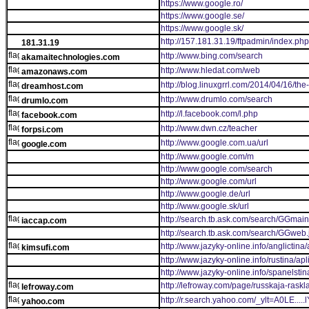
https://www.google.ro/
https://www.google.se/
https://www.google.sk/
http://157.181.31.19/ftpadmin/index.php
181.31.19
http://www.bing.com/search
akamaitechnologies.com
http://www.hledat.com/web
amazonaws.com
http://blog.linuxgrrl.com/2014/04/16/the
dreamhost.com
http://www.drumlo.com/search
drumlo.com
http://l.facebook.com/l.php
facebook.com
http://www.dwn.cz/teacher
forpsi.com
http://www.google.com.ua/url
google.com
http://www.google.com/m
http://www.google.com/search
http://www.google.com/url
http://www.google.de/url
http://www.google.sk/url
http://search.tb.ask.com/search/GGmain
iaccap.com
http://search.tb.ask.com/search/GGweb.
http://www.jazyky-online.info/anglictina
kimsufi.com
http://www.jazyky-online.info/rustina/ap
http://www.jazyky-online.info/spanelsti
http://lefroway.com/page/russkaja-raskl
lefroway.com
http://r.search.yahoo.com/_ylt=A0L
yahoo.com