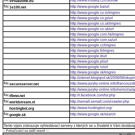
http://www.instaluj.cz/colorlak
virtualzone.eu
http://www.google.ba/url
1e100.net
http://www.google.co.in/imgres
http://www.google.co.jp/url
http://www.google.co.uk/imgres
http://www.google.co.uk/url
http://www.google.com.hk/imgres
http://www.google.com.sa/url
http://www.google.cz/imgres
http://www.google.fr/imgres
http://www.google.it/url
http://www.google.pl/url
http://www.google.rs/url
http://www.google.sk/imgres
http://zdenet.blogspot.sk/2008/08/skupin
http://www.jazyky-online.info/francouzs
secureserver.net
http://www.jazyky-online.info/nemcina/
http://l.facebook.com/lsr.php
tfbnw.net
http://semalt.semalt.com/crawler.php
worldstream.nl
http://www.hostingbot.org/
hostingbot.org
http://www.google.sk/search
google.sk
Tento výpis zobrazuje vyhledávací servery z kterých se u živatelé k Vám dostávají
--- Pokračování na další straně ---