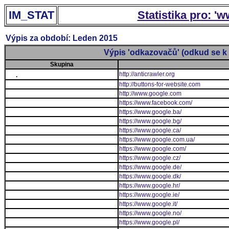
IM_STAT
Statistika pro: '
Výpis za období: Leden 2015
Výpis 'odkazovačů' (odkud se k 
Skupina
http://anticrawler.org
.
http://buttons-for-website.com
http://www.google.com
https://www.facebook.com/
https://www.google.ba/
https://www.google.bg/
https://www.google.ca/
https://www.google.com.ua/
https://www.google.com/
https://www.google.cz/
https://www.google.de/
https://www.google.dk/
https://www.google.hr/
https://www.google.ie/
https://www.google.it/
https://www.google.no/
https://www.google.pl/