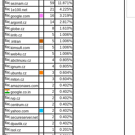
59
11.871%
seznam.cz
21
4.225%
1e100.net
16
3.219%
google.com
14
2.817%
argonit.cz
8
1.610%
globe.cz
5
1.006%
iinfo.cz
5
1.006%
.intran
5
1.006%
kimsufi.com
5
1.006%
web4u.cz
4
0.805%
abclinuxu.cz
4
0.805%
ignum.cz
3
0.604%
ubuntu.cz
3
0.604%
miton.cz
2
0.402%
amazonaws.com
2
0.402%
google.co.in
2
0.402%
rvp.cz
2
0.402%
centrum.cz
2
0.402%
yahoo.com
2
0.402%
secureserver.net
2
0.402%
dpavlik.cz
1
0.201%
isol.cz