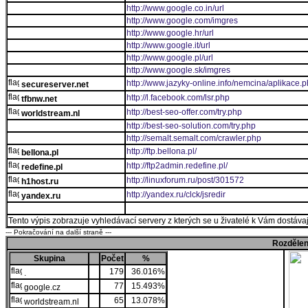
http://www.google.co.in/url
http://www.google.com/imgres
http://www.google.hr/url
http://www.google.it/url
http://www.google.pl/url
http://www.google.sk/imgres
http://www.jazyky-online.info/nemcina/aplikace.
secureserver.net
http://l.facebook.com/lsr.php
tfbnw.net
http://best-seo-offer.com/try.php
worldstream.nl
http://best-seo-solution.com/try.php
http://semalt.semalt.com/crawler.php
http://ftp.bellona.pl/
bellona.pl
http://ftp2admin.redefine.pl/
redefine.pl
http://linuxforum.ru/post/301572
h1host.ru
http://yandex.ru/clck/jsredir
yandex.ru
Tento výpis zobrazuje vyhledávací servery z kterých se u živatelé k Vám dostávají
--- Pokračování na další straně ---
Rozdělen
Skupina
Počet
%
179
36.016%
.
77
15.493%
google.cz
65
13.078%
worldstream.nl