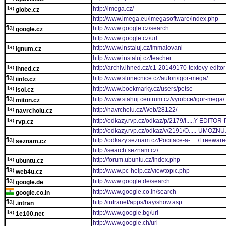
http://imega.cz/
globe.cz
http://www.imega.eu/imegasoftware/index.php
http://www.google.cz/search
google.cz
http://www.google.cz/url
http://www.instaluj.cz/immalovani
ignum.cz
http://www.instaluj.cz/teacher
http://archiv.ihned.cz/c1-20149170-textovy-editor
ihned.cz
http://www.slunecnice.cz/autori/igor-mega/
iinfo.cz
http://www.bookmarky.cz/users/petse
isol.cz
http://www.stahuj.centrum.cz/vyrobce/igor-mega/
miton.cz
http://navrcholu.cz/Web/28122/
navrcholu.cz
http://odkazy.rvp.cz/odkaz/p/2179/I.....Y-E
rvp.cz
http://odkazy.rvp.cz/odkaz/v/2191/O.....-UMO
http://odkazy.seznam.cz/Pocitace-a-...../Freew
seznam.cz
http://search.seznam.cz/
http://forum.ubuntu.cz/index.php
ubuntu.cz
http://www.pc-help.cz/viewtopic.php
web4u.cz
http://www.google.de/search
google.de
http://www.google.co.in/search
google.co.in
http://intranet/apps/bay/show.asp
.intran
http://www.google.bg/url
1e100.net
http://www.google.ch/url