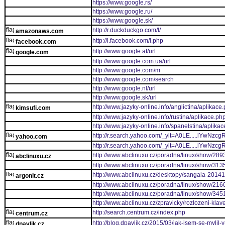
https://www.google.rs/
https://www.google.ru/
https://www.google.sk/
http://r.duckduckgo.com/l/
amazonaws.com
http://l.facebook.com/l.php
facebook.com
http://www.google.at/url
google.com
http://www.google.com.ua/url
http://www.google.com/m
http://www.google.com/search
http://www.google.nl/url
http://www.google.sk/url
http://www.jazyky-online.info/anglictina/aplikace
kimsufi.com
http://www.jazyky-online.info/rustina/aplikace.ph
http://www.jazyky-online.info/spanelstina/aplika
http://r.search.yahoo.com/_ylt=A0LE.....lY
yahoo.com
http://r.search.yahoo.com/_ylt=A0LE.....lY
http://www.abclinuxu.cz/poradna/linux/show/289
abclinuxu.cz
http://www.abclinuxu.cz/poradna/linux/show/313
http://www.abclinuxu.cz/desktopy/sangala-2014
argonit.cz
http://www.abclinuxu.cz/poradna/linux/show/216
http://www.abclinuxu.cz/poradna/linux/show/345
http://www.abclinuxu.cz/zpravicky/rozlozeni-kla
http://search.centrum.cz/index.php
centrum.cz
http://blog.dpavlik.cz/2015/03/jak-jsem-se-mylil-
dpavlik.cz