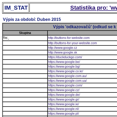
IM_STAT
Statistika pro: '
Výpis za období: Duben 2015
Výpis 'odkazovačů' (odkud se k 
Skupina
http://buttons-for-website.com
.
http://buttons-for-your-website.com
http://www.google.cz
http://www.google.sk
https://duckduckgo.com/
https://www.google.be/
https://www.google.bg/
https://www.google.co.kr/
https://www.google.com.au/
https://www.google.com.ua/
https://www.google.com/
https://www.google.cz/
https://www.google.de/
https://www.google.gr/
https://www.google.ie/
https://www.google.nl/
https://www.google.pl/