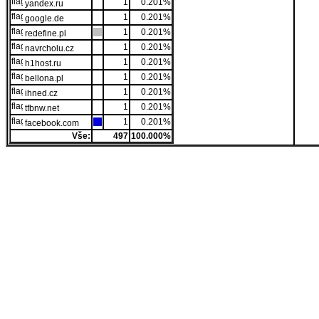
1
0.201%
yandex.ru
1
0.201%
google.de
1
0.201%
redefine.pl
1
0.201%
navrcholu.cz
1
0.201%
h1host.ru
1
0.201%
bellona.pl
1
0.201%
ihned.cz
1
0.201%
tfbnw.net
1
0.201%
facebook.com
Vše:
497
100.000%