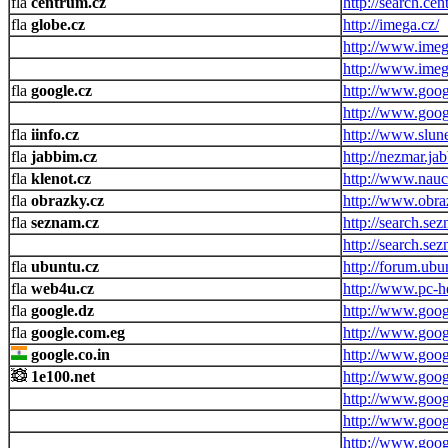
centrum.cz
http://search.cen
globe.cz
http://imega.cz/
http://www.imeg
http://www.imeg
google.cz
http://www.goog
http://www.googl
iinfo.cz
http://www.slune
jabbim.cz
http://nezmar.ja
klenot.cz
http://www.nauc
obrazky.cz
http://www.obra
seznam.cz
http://search.se
http://search.se
ubuntu.cz
http://forum.ubu
web4u.cz
http://www.pc-h
google.dz
http://www.goog
google.com.eg
http://www.goog
google.co.in
http://www.goog
1e100.net
http://www.goog
http://www.googl
http://www.goog
http://www.goog