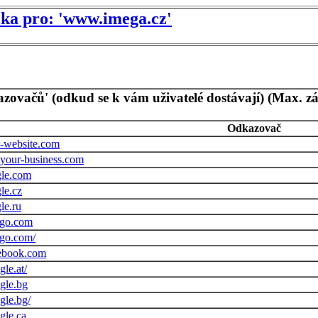
tika pro: 'www.imega.cz'
azovačů' (odkud se k vám uživatelé dostávají) (Max. z
Odkazovač
or-website.com
r-your-business.com
gle.com
le.cz
le.ru
kgo.com
kgo.com/
cebook.com
le.at/
gle.bg
gle.bg/
gle.ca