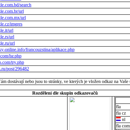
le.com.bd/search
le.com.br/url
le.com.mx/url
le.cz/imgres
e.it/url
e.rs/url
e.ru/url
y-online.info/francouzstina/aplikace.php
.com/lsr.php
eo.com/try.php
m.ru/post/296482
Vám dostávají nebo jsou to stránky, ve kterých je vložen odkaz na Vaše 
Rozdělení dle skupin odkazovačů
cz
nl
com