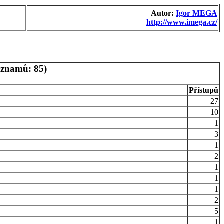
Autor:
Igor MEGA
http://www.imega.cz/
áznamů: 85)
Přístupů
27
10
1
3
1
2
1
1
1
2
5
1