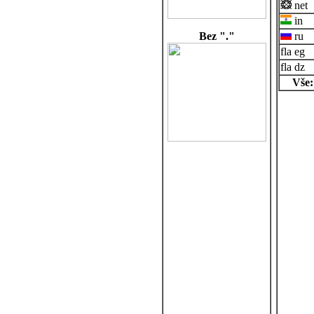
net
in
Bez "."
ru
eg
dz
Vše: