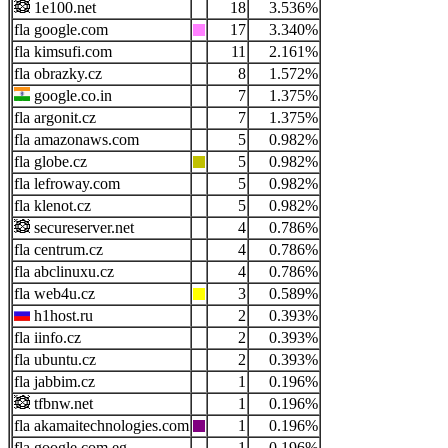
1e100.net
18
3.536%
google.com
17
3.340%
kimsufi.com
11
2.161%
obrazky.cz
8
1.572%
google.co.in
7
1.375%
argonit.cz
7
1.375%
amazonaws.com
5
0.982%
globe.cz
5
0.982%
lefroway.com
5
0.982%
klenot.cz
5
0.982%
secureserver.net
4
0.786%
centrum.cz
4
0.786%
abclinuxu.cz
4
0.786%
web4u.cz
3
0.589%
h1host.ru
2
0.393%
iinfo.cz
2
0.393%
ubuntu.cz
2
0.393%
jabbim.cz
1
0.196%
tfbnw.net
1
0.196%
akamaitechnologies.com
1
0.196%
google.com.eg
1
0.196%