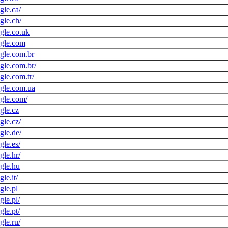
gle.ca/
gle.ch/
gle.co.uk
ogle.com
gle.com.br
gle.com.br/
gle.com.tr/
gle.com.ua
gle.com/
gle.cz
gle.cz/
gle.de/
gle.es/
gle.hr/
gle.hu
le.it/
gle.pl
le.pl/
le.pt/
gle.ru/