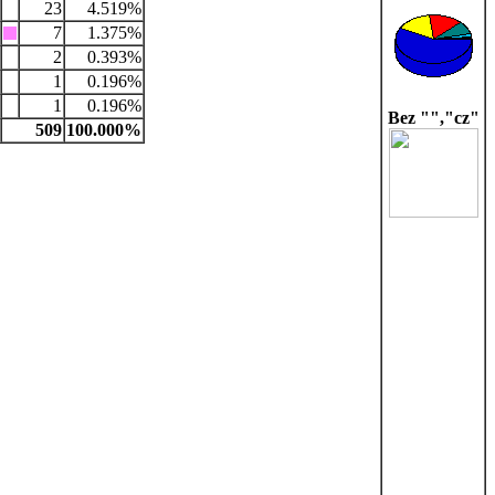
23
4.519%
7
1.375%
2
0.393%
1
0.196%
1
0.196%
Bez "","cz"
509
100.000%