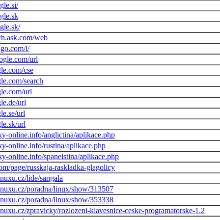
le.si/
gle.sk
gle.sk/
ch.ask.com/web
kgo.com/l/
oogle.com/url
le.com/cse
le.com/search
le.com/url
le.de/url
e.se/url
e.sk/url
y-online.info/anglictina/aplikace.php
y-online.info/rustina/aplikace.php
y-online.info/spanelstina/aplikace.php
com/page/russkaja-raskladka-glagolicy
nuxu.cz/lide/sangala
inuxu.cz/poradna/linux/show/313507
inuxu.cz/poradna/linux/show/353338
inuxu.cz/zpravicky/rozlozeni-klavesnice-ceske-programatorske-1.2