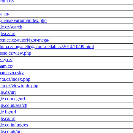
trum.cz/
a.eu/
a.eu/akvarium/index.php
le.cz/search
e.cz/url
cnice.cz/autori/igor-mega/
bbim.cz/logs/nette@conf.netlab.cz/2014/10/09.html
seto.cz/view.php
zky.cz/
znam.cz/
znam.cz/cesky
ntu.cz/index.php
elp.cz/viewtopic.php
le.dz/url
le.com.eg/url
le.co.in/search
le.bg/url
e.ca/url
le.co.in/imgres
le.co.uk/url