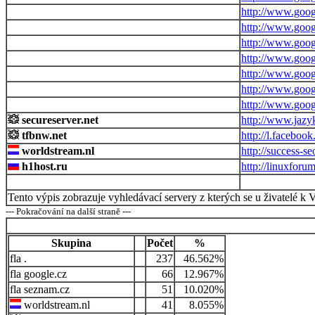
http://www.goog
http://www.goog
http://www.goog
http://www.goog
http://www.googl
http://www.googl
http://www.googl
secureserver.net
http://www.jazyk
tfbnw.net
http://l.facebook
worldstream.nl
http://success-s
h1host.ru
http://linuxforu
Tento výpis zobrazuje vyhledávací servery z kterých se u živatelé k 
--- Pokračování na další straně ---
Skupina
Počet
%
.
237
46.562%
google.cz
66
12.967%
seznam.cz
51
10.020%
worldstream.nl
41
8.055%