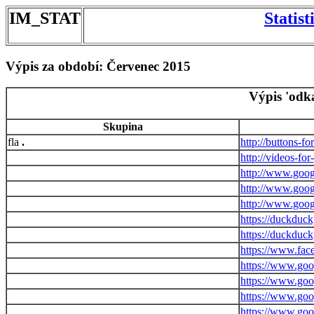
IM_STAT
Statis
Výpis za období: Červenec 2015
Výpis 'odk
Skupina
.
http://buttons-f
http://videos-fo
http://www.goo
http://www.goog
http://www.goog
https://duckduc
https://duckduc
https://www.fa
https://www.goog
https://www.goo
https://www.goo
https://www.goo