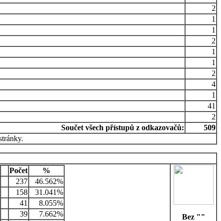
2
1
1
2
1
1
2
4
1
41
2
Součet všech přístupů z odkazovačů:
509
stránky.
Počet
%
237
46.562%
158
31.041%
41
8.055%
39
7.662%
Bez ""