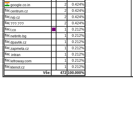
2
0.424%
google.co.in
2
0.424%
centrum.cz
2
0.424%
rvp.cz
2
0.424%
???.???
1
0.212%
t.co
1
0.212%
netinfo.bg
1
0.212%
dpavlik.cz
1
0.212%
zapmeta.cz
1
0.212%
.intran
1
0.212%
lefroway.com
1
0.212%
klenot.cz
Vše:
472
100.000%