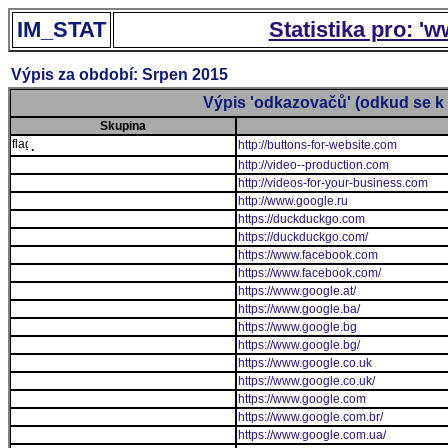
IM_STAT
Statistika pro: '
Výpis za období: Srpen 2015
Výpis 'odkazovačů' (odkud se k 
Skupina
http://buttons-for-website.com
.
http://video--production.com
http://videos-for-your-business.com
http://www.google.ru
https://duckduckgo.com
https://duckduckgo.com/
https://www.facebook.com
https://www.facebook.com/
https://www.google.at/
https://www.google.ba/
https://www.google.bg
https://www.google.bg/
https://www.google.co.uk
https://www.google.co.uk/
https://www.google.com
https://www.google.com.br/
https://www.google.com.ua/