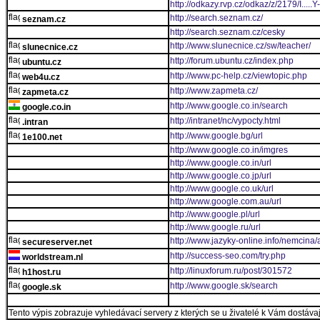
http://odkazy.rvp.cz/odkaz/z/2179/
http://search.seznam.cz/
seznam.cz
http://search.seznam.cz/cesky
http://www.slunecnice.cz/sw/teacher/
slunecnice.cz
http://forum.ubuntu.cz/index.php
ubuntu.cz
http://www.pc-help.cz/viewtopic.php
web4u.cz
http://www.zapmeta.cz/
zapmeta.cz
http://www.google.co.in/search
google.co.in
http://intranet/nc/vypocty.html
.intran
http://www.google.bg/url
1e100.net
http://www.google.co.in/imgres
http://www.google.co.in/url
http://www.google.co.jp/url
http://www.google.co.uk/url
http://www.google.com.au/url
http://www.google.pl/url
http://www.google.ru/url
http://www.jazyky-online.info/nemcina/
secureserver.net
http://success-seo.com/try.php
worldstream.nl
http://linuxforum.ru/post/301572
h1host.ru
http://www.google.sk/search
google.sk
Tento výpis zobrazuje vyhledávací servery z kterých se u živatelé k Vám dostávají