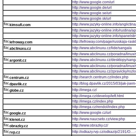
http://www.google.com/url
http://www.google.de/url
http://www.google.se/url
http://www.google.sk/url
http://www.jazyky-online.info/anglictin
kimsufi.com
http://www.jazyky-online.info/rustina/a
http://www.jazyky-online.info/spanelst
http://lefroway.com/page/russkaja-rask
lefroway.com
http://www.abclinuxu.cz/lide/sangala
abclinuxu.cz
http://www.abclinuxu.cz/poradna/linu
http://www.abclinuxu.cz/desktopy/san
argonit.cz
http://www.abclinuxu.cz/poradna/linu
http://www.abclinuxu.cz/zpravicky/roz
http://search.centrum.cz/index.php
centrum.cz
http://blog.dpavlik.cz/2015/03/jak-jsem
dpavlik.cz
http://imega.cz/
globe.cz
http://imega.cz/develop/left.html
http://imega.cz/index.php
http://imega.cz/rendol/index.php
http://www.google.cz/url
google.cz
http://www.naucseto.cz/view.php
klenot.cz
http://www.obrazky.cz/
obrazky.cz
http://odkazy.rvp.cz/odkaz/p/2191/O
rvp.cz