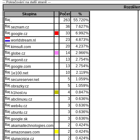
--- Pokračování na další straně ---
Rozdělen
Skupina
Počet
%
263
55.720%
.
36
7.627%
seznam.cz
33
6.992%
google.cz
23
4.873%
worldstream.nl
20
4.237%
kimsufi.com
14
2.966%
globe.cz
13
2.754%
argonit.cz
13
2.754%
google.com
10
2.119%
1e100.net
5
1.059%
secureserver.net
5
1.059%
obrazky.cz
4
0.847%
h1host.ru
3
0.636%
abclinuxu.cz
3
0.636%
web4u.cz
3
0.636%
ubuntu.cz
3
0.636%
google.sk
2
0.424%
akamaitechnologies.com
2
0.424%
amazonaws.com
2
0.424%
slunecnice.cz