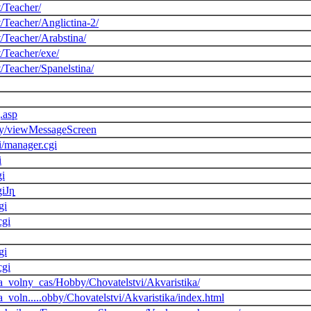
/Teacher/
/Teacher/Anglictina-2/
/Teacher/Arabstina/
/Teacher/exe/
/Teacher/Spanelstina/
g.asp
.py/viewMessageScreen
i/manager.cgi
i
gi
giJȵ
gi
cgi
gi
cgi
_volny_cas/Hobby/Chovatelstvi/Akvaristika/
voln.....obby/Chovatelstvi/Akvaristika/index.html