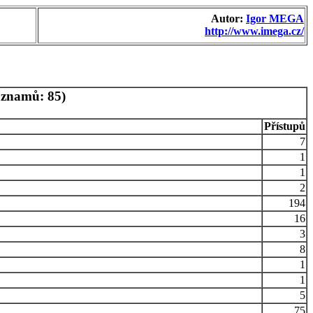
Autor:
Igor MEGA
http://www.imega.cz/
áznamů: 85)
Přístupů
7
1
1
2
194
16
3
8
1
1
5
75