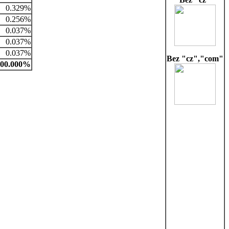
0.329%
0.256%
0.037%
0.037%
0.037%
Bez "cz","com"
100.000%