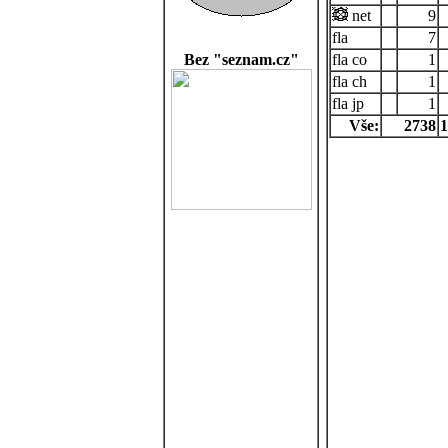
net
9
7
Bez "seznam.cz"
co
1
ch
1
jp
1
Vše:
2738