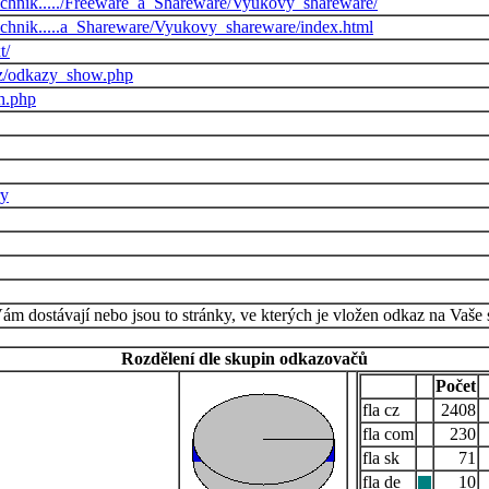
chnik...../Freeware_a_Shareware/Vyukovy_shareware/
chnik.....a_Shareware/Vyukovy_shareware/index.html
t/
cz/odkazy_show.php
ch.php
ry
Vám dostávají nebo jsou to stránky, ve kterých je vložen odkaz na Vaše 
Rozdělení dle skupin odkazovačů
Počet
cz
2408
com
230
sk
71
de
10