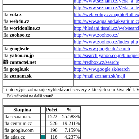
http://www.seznam.cz/Veda_a_te
http://www.seznam.cz/Veda_a_te
vol.cz
http://web.volny.cz/najdito/fulltex
web4u.cz
http://www.aqualand.akvarium.
worldonline.cz
http://hledani.tiscali.cz/web/sear
zoohoo.cz
http://www.zoohoo.cz/
http://www.zoohoo.cz/index.php
google.de
http://www.google.de/search
yahoo.co.jp
http://search.yahoo.co.jp/bin/que
contactel.net
http://redbox.cz/search/
google.sk
http://www.google.sk/search
zoznam.sk
http://mail.zoznam.sk/majl
Tento výpis zobrazuje vyhledávací servery z kterých se u živatelé k 
--- Pokračování na další straně ---
Skupina
Počet
%
seznam.cz
1522
55.588%
centrum.cz
526
19.211%
google.com
196
7.159%
atlas.cz
116
4.237%