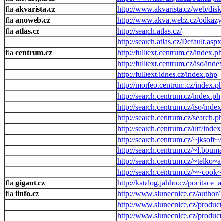
akvarista.cz
http://www.akvarista.cz/web/dis
anoweb.cz
http://www.akva.webz.cz/odkazy
atlas.cz
http://search.atlas.cz/
http://search.atlas.cz/Default.aspx
centrum.cz
http://fulltext.centrum.cz/index.p
http://fulltext.centrum.cz/iso/ind
http://fulltext.idnes.cz/index.php
http://morfeo.centrum.cz/index.p
http://search.centrum.cz/index.ph
http://search.centrum.cz/iso/inde
http://search.centrum.cz/search.p
http://search.centrum.cz/utf/inde
http://search.centrum.cz/~jksoft~
http://search.centrum.cz/~l.bo
http://search.centrum.cz/~telk
http://search.centrum.cz/~~cook
gigant.cz
http://katalog.jahho.cz/pocitace
iinfo.cz
http://www.slunecnice.cz/author
http://www.slunecnice.cz/product
http://www.slunecnice.cz/produc