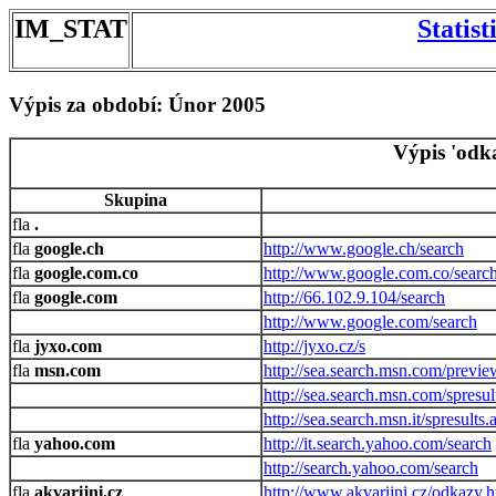
IM_STAT
Statis
Výpis za období: Únor 2005
Výpis 'odk
Skupina
.
google.ch
http://www.google.ch/search
google.com.co
http://www.google.com.co/searc
google.com
http://66.102.9.104/search
http://www.google.com/search
jyxo.com
http://jyxo.cz/s
msn.com
http://sea.search.msn.com/previe
http://sea.search.msn.com/spresul
http://sea.search.msn.it/spresults.
yahoo.com
http://it.search.yahoo.com/search
http://search.yahoo.com/search
akvarijni.cz
http://www.akvarijni.cz/odkazy.