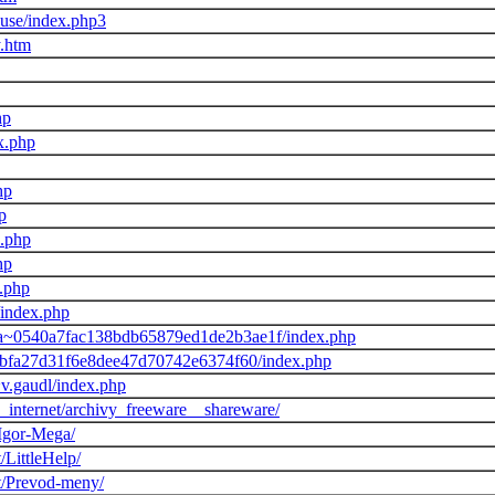
kuse/index.php3
.htm
hp
ex.php
hp
p
x.php
hp
x.php
/index.php
uma~0540a7fac138bdb65879ed1de2b3ae1f/index.php
o~abfa27d31f6e8dee47d70742e6374f60/index.php
~v.gaudl/index.php
_a_internet/archivy_freeware__shareware/
/Igor-Mega/
/LittleHelp/
t/Prevod-meny/