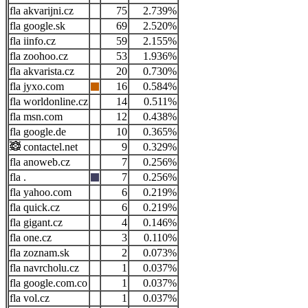
akvarijni.cz
75
2.739%
google.sk
69
2.520%
iinfo.cz
59
2.155%
zoohoo.cz
53
1.936%
akvarista.cz
20
0.730%
jyxo.com
16
0.584%
worldonline.cz
14
0.511%
msn.com
12
0.438%
google.de
10
0.365%
contactel.net
9
0.329%
anoweb.cz
7
0.256%
.
7
0.256%
yahoo.com
6
0.219%
quick.cz
6
0.219%
gigant.cz
4
0.146%
one.cz
3
0.110%
zoznam.sk
2
0.073%
navrcholu.cz
1
0.037%
google.com.co
1
0.037%
vol.cz
1
0.037%