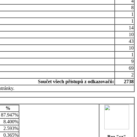
4
8
1
1
14
10
43
10
1
9
69
2
Součet všech přístupů z odkazovačů:
2738
stránky.
%
87.947%
8.400%
2.593%
0.365%
Bez "cz"