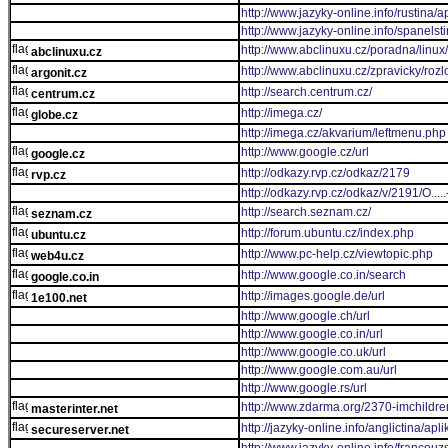
http://www.jazyky-online.info/rustina/
http://www.jazyky-online.info/spanelst
http://www.abclinuxu.cz/poradna/linu
abclinuxu.cz
http://www.abclinuxu.cz/zpravicky/ro
argonit.cz
http://search.centrum.cz/
centrum.cz
http://imega.cz/
globe.cz
http://imega.cz/akvarium/leftmenu.php
http://www.google.cz/url
google.cz
http://odkazy.rvp.cz/odkaz/2179
rvp.cz
http://odkazy.rvp.cz/odkaz/v/2191/
http://search.seznam.cz/
seznam.cz
http://forum.ubuntu.cz/index.php
ubuntu.cz
http://www.pc-help.cz/viewtopic.php
web4u.cz
http://www.google.co.in/search
google.co.in
http://images.google.de/url
1e100.net
http://www.google.ch/url
http://www.google.co.in/url
http://www.google.co.uk/url
http://www.google.com.au/url
http://www.google.rs/url
http://www.zdarma.org/2370-imchildren
masterinter.net
http://jazyky-online.info/anglictina/apl
secureserver.net