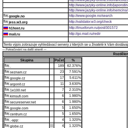
http://www.jazyky-online.info/francouz
http://www.jazyky-online.info/japonsti
http://www.jazyky-online.info/nemcina
http://www.google.no/search
google.no
http://validator.w3.org/check
jess.w3.org
http://linuxforum.ru/post/301572
h1host.ru
http://go.mail.ru/redir
mail.ru
Tento výpis zobrazuje vyhledávací servery z kterých se u živatelé k Vám dostávají
--- Pokračování na další straně ---
Rozdělen
Skupina
Počet
%
189
62.376%
.
23
7.591%
seznam.cz
17
5.611%
google.cz
11
3.630%
argonit.cz
7
2.310%
1e100.net
6
1.980%
kimsufi.com
6
1.980%
secureserver.net
5
1.650%
google.com
5
1.650%
centrum.cz
4
1.320%
.-app:
4
1.320%
globe.cz