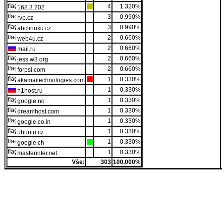
4
1.320%
168.3.202
3
0.990%
rvp.cz
3
0.990%
abclinuxu.cz
2
0.660%
web4u.cz
2
0.660%
mail.ru
2
0.660%
jess.w3.org
2
0.660%
forpsi.com
1
0.330%
akamaitechnologies.com
1
0.330%
h1host.ru
1
0.330%
google.no
1
0.330%
dreamhost.com
1
0.330%
google.co.in
1
0.330%
ubuntu.cz
1
0.330%
google.ch
1
0.330%
masterinter.net
Vše:
303
100.000%