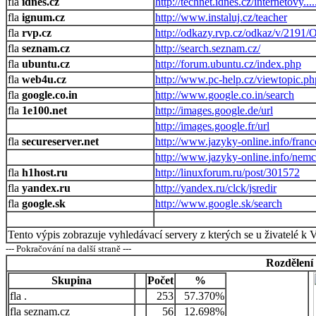
idnes.cz
http://technet.idnes.cz/internetovy.
ignum.cz
http://www.instaluj.cz/teacher
rvp.cz
http://odkazy.rvp.cz/odkaz/v/
seznam.cz
http://search.seznam.cz/
ubuntu.cz
http://forum.ubuntu.cz/index.php
web4u.cz
http://www.pc-help.cz/viewtopic.ph
google.co.in
http://www.google.co.in/search
1e100.net
http://images.google.de/url
http://images.google.fr/url
secureserver.net
http://www.jazyky-online.info/franc
http://www.jazyky-online.info/nemc
h1host.ru
http://linuxforum.ru/post/301572
yandex.ru
http://yandex.ru/clck/jsredir
google.sk
http://www.google.sk/search
Tento výpis zobrazuje vyhledávací servery z kterých se u živatelé k 
--- Pokračování na další straně ---
Rozdělení
Skupina
Počet
%
.
253
57.370%
seznam.cz
56
12.698%