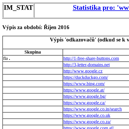
IM_STAT
Statistika pro: 'w
Výpis za období: Říjen 2016
Výpis 'odkazovačů' (odkud se k v
Skupina
.
http://1-free-share-buttons.com
http://3-letter-domains.net
http://www.google.cz
https://duckduckgo.com/
https://www.bing.com/
https://www.google.at/
https://www.google.bg/
https://www.google.ca/
https://www.google.co.in/search
https://www.google.co.uk
https://www.google.co.za/
https://www.google.com.af/