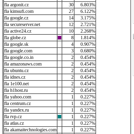
argonit.cz
30
6.803%
kimsufi.com
27
6.122%
google.cz
14
3.175%
secureserver.net
12
2.721%
active24.cz
10
2.268%
globe.cz
8
1.814%
google.sk
4
0.907%
google.com
3
0.680%
google.co.in
2
0.454%
amazonaws.com
2
0.454%
ubuntu.cz
2
0.454%
idnes.cz
2
0.454%
1e100.net
2
0.454%
h1host.ru
2
0.454%
yahoo.com
1
0.227%
centrum.cz
1
0.227%
yandex.ru
1
0.227%
rvp.cz
1
0.227%
atlas.cz
1
0.227%
akamaitechnologies.com
1
0.227%