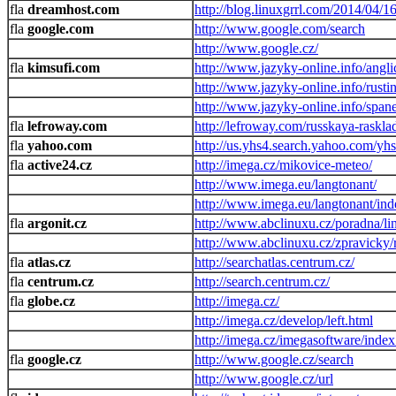
dreamhost.com
http://blog.linuxgrrl.com/2014/04/1
google.com
http://www.google.com/search
http://www.google.cz/
kimsufi.com
http://www.jazyky-online.info/angli
http://www.jazyky-online.info/rusti
http://www.jazyky-online.info/spane
lefroway.com
http://lefroway.com/russkaya-raskla
yahoo.com
http://us.yhs4.search.yahoo.com/yhs
active24.cz
http://imega.cz/mikovice-meteo/
http://www.imega.eu/langtonant/
http://www.imega.eu/langtonant/in
argonit.cz
http://www.abclinuxu.cz/poradna/l
http://www.abclinuxu.cz/zpravicky/
atlas.cz
http://searchatlas.centrum.cz/
centrum.cz
http://search.centrum.cz/
globe.cz
http://imega.cz/
http://imega.cz/develop/left.html
http://imega.cz/imegasoftware/inde
google.cz
http://www.google.cz/search
http://www.google.cz/url