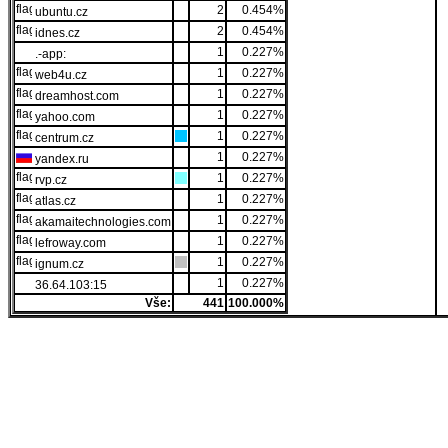
2
0.454%
ubuntu.cz
2
0.454%
idnes.cz
1
0.227%
.-app:
1
0.227%
web4u.cz
1
0.227%
dreamhost.com
1
0.227%
yahoo.com
1
0.227%
centrum.cz
1
0.227%
yandex.ru
1
0.227%
rvp.cz
1
0.227%
atlas.cz
1
0.227%
akamaitechnologies.com
1
0.227%
lefroway.com
1
0.227%
ignum.cz
1
0.227%
36.64.103:15
Vše:
441
100.000%