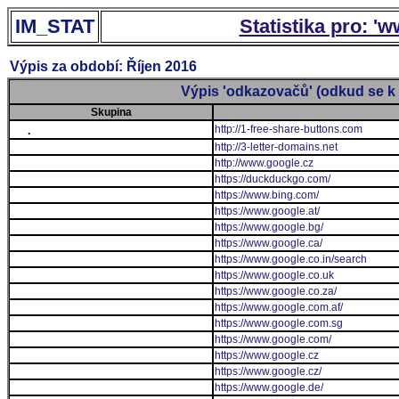
IM_STAT
Statistika pro: '
Výpis za období: Říjen 2016
Výpis 'odkazovačů' (odkud se k 
Skupina
http://1-free-share-buttons.com
.
http://3-letter-domains.net
http://www.google.cz
https://duckduckgo.com/
https://www.bing.com/
https://www.google.at/
https://www.google.bg/
https://www.google.ca/
https://www.google.co.in/search
https://www.google.co.uk
https://www.google.co.za/
https://www.google.com.af/
https://www.google.com.sg
https://www.google.com/
https://www.google.cz
https://www.google.cz/
https://www.google.de/