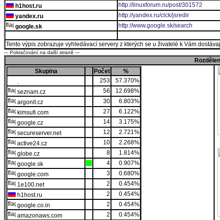
http://linuxforum.ru/post/301572
h1host.ru
http://yandex.ru/clck/jsredir
yandex.ru
http://www.google.sk/search
google.sk
Tento výpis zobrazuje vyhledávací servery z kterých se u živatelé k Vám dostávají
--- Pokračování na další straně ---
Rozdělen
Skupina
Počet
%
253
57.370%
.
56
12.698%
seznam.cz
30
6.803%
argonit.cz
27
6.122%
kimsufi.com
14
3.175%
google.cz
12
2.721%
secureserver.net
10
2.268%
active24.cz
8
1.814%
globe.cz
4
0.907%
google.sk
3
0.680%
google.com
2
0.454%
1e100.net
2
0.454%
h1host.ru
2
0.454%
google.co.in
2
0.454%
amazonaws.com