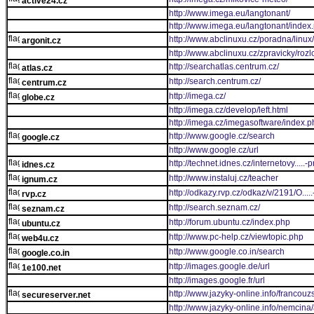
active24.cz
http://www.imega.eu/langtonant/
http://www.imega.eu/langtonant/index
http://www.abclinuxu.cz/poradna/linu
argonit.cz
http://www.abclinuxu.cz/zpravicky/ro
http://searchatlas.centrum.cz/
atlas.cz
http://search.centrum.cz/
centrum.cz
http://imega.cz/
globe.cz
http://imega.cz/develop/left.html
http://imega.cz/imegasoftware/index.p
http://www.google.cz/search
google.cz
http://www.google.cz/url
http://technet.idnes.cz/internetovy....
idnes.cz
http://www.instaluj.cz/teacher
ignum.cz
http://odkazy.rvp.cz/odkaz/v/2191/
rvp.cz
http://search.seznam.cz/
seznam.cz
http://forum.ubuntu.cz/index.php
ubuntu.cz
http://www.pc-help.cz/viewtopic.php
web4u.cz
http://www.google.co.in/search
google.co.in
http://images.google.de/url
1e100.net
http://images.google.fr/url
http://www.jazyky-online.info/francouz
secureserver.net
http://www.jazyky-online.info/nemcina