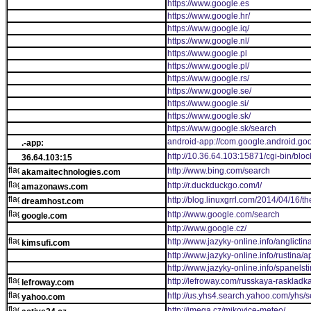
https://www.google.es
https://www.google.hr/
https://www.google.iq/
https://www.google.nl/
https://www.google.pl
https://www.google.pl/
https://www.google.rs/
https://www.google.se/
https://www.google.si/
https://www.google.sk/
https://www.google.sk/search
android-app://com.google.android.go
.-app:
http://10.36.64.103:15871/cgi-bin/bloc
36.64.103:15
http://www.bing.com/search
akamaitechnologies.com
http://r.duckduckgo.com/l/
amazonaws.com
http://blog.linuxgrrl.com/2014/04/16/t
dreamhost.com
http://www.google.com/search
google.com
http://www.google.cz/
http://www.jazyky-online.info/anglicti
kimsufi.com
http://www.jazyky-online.info/rustina/
http://www.jazyky-online.info/spanelst
http://lefroway.com/russkaya-raskladka
lefroway.com
http://us.yhs4.search.yahoo.com/yhs/
yahoo.com
http://imega.cz/mikovice-meteo/