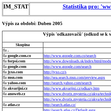
IM_STAT
Statistika pro: 'w
Výpis za období: Duben 2005
Výpis 'odkazovačů' (odkud se k v
Skupina
.
google.com.co
http://www.google.com.co/search
forpsi.com
http://www.downloads.sk/index/html/modu
google.com
http://www.google.com/search
jyxo.com
http://jyxo.cz/s
msn.com
http://sea.search.msn.com/preview.aspx
yahoo.com
http://search.yahoo.com/search
akvarijni.cz
http://www.akvarijni.cz/odkazy.htm
anoweb.cz
http://www.dvorix.mysteria.cz/akva/techn
http://www.dvorix.mysteria.cz/akva/techn
atlas.cz
http://search.atlas.cz/
http://search.atlas.cz/Default.aspx