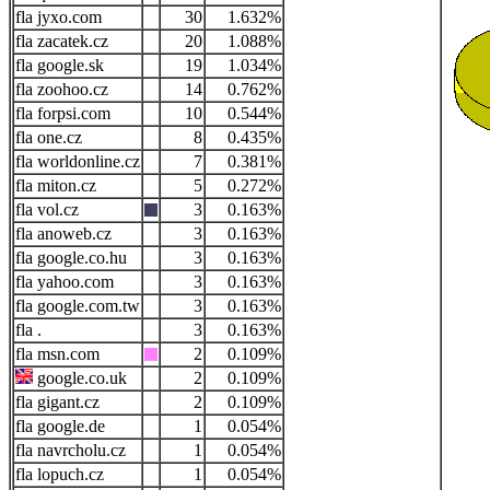
jyxo.com
30
1.632%
zacatek.cz
20
1.088%
google.sk
19
1.034%
zoohoo.cz
14
0.762%
forpsi.com
10
0.544%
one.cz
8
0.435%
worldonline.cz
7
0.381%
miton.cz
5
0.272%
vol.cz
3
0.163%
anoweb.cz
3
0.163%
google.co.hu
3
0.163%
yahoo.com
3
0.163%
google.com.tw
3
0.163%
.
3
0.163%
msn.com
2
0.109%
google.co.uk
2
0.109%
gigant.cz
2
0.109%
google.de
1
0.054%
navrcholu.cz
1
0.054%
lopuch.cz
1
0.054%