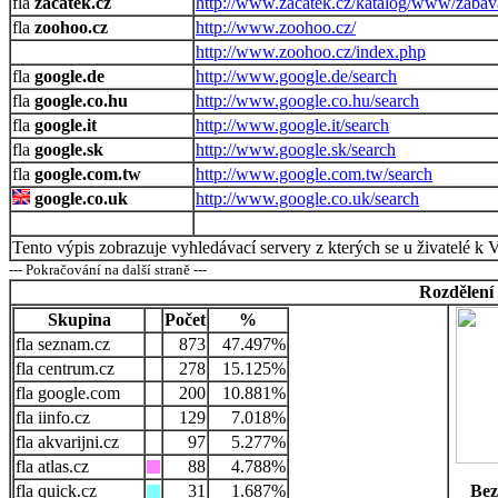
zacatek.cz
http://www.zacatek.cz/katalog/www/zabava
zoohoo.cz
http://www.zoohoo.cz/
http://www.zoohoo.cz/index.php
google.de
http://www.google.de/search
google.co.hu
http://www.google.co.hu/search
google.it
http://www.google.it/search
google.sk
http://www.google.sk/search
google.com.tw
http://www.google.com.tw/search
google.co.uk
http://www.google.co.uk/search
Tento výpis zobrazuje vyhledávací servery z kterých se u živatelé k 
--- Pokračování na další straně ---
Rozdělení
Skupina
Počet
%
seznam.cz
873
47.497%
centrum.cz
278
15.125%
google.com
200
10.881%
iinfo.cz
129
7.018%
akvarijni.cz
97
5.277%
atlas.cz
88
4.788%
quick.cz
31
1.687%
Bez