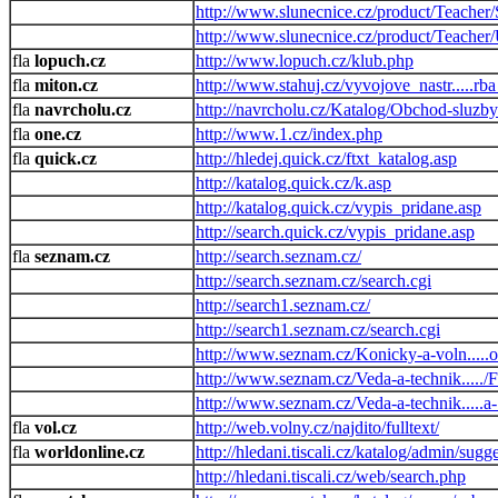
http://www.slunecnice.cz/product/Teacher/
http://www.slunecnice.cz/product/Teacher
lopuch.cz
http://www.lopuch.cz/klub.php
miton.cz
http://www.stahuj.cz/vyvojove_nastr.....
navrcholu.cz
http://navrcholu.cz/Katalog/Obchod-sluzb
one.cz
http://www.1.cz/index.php
quick.cz
http://hledej.quick.cz/ftxt_katalog.asp
http://katalog.quick.cz/k.asp
http://katalog.quick.cz/vypis_pridane.asp
http://search.quick.cz/vypis_pridane.asp
seznam.cz
http://search.seznam.cz/
http://search.seznam.cz/search.cgi
http://search1.seznam.cz/
http://search1.seznam.cz/search.cgi
http://www.seznam.cz/Konicky-a-voln.....o
http://www.seznam.cz/Veda-a-technik.....
http://www.seznam.cz/Veda-a-technik.....
vol.cz
http://web.volny.cz/najdito/fulltext/
worldonline.cz
http://hledani.tiscali.cz/katalog/admin/sugg
http://hledani.tiscali.cz/web/search.php