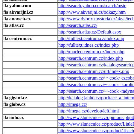
yahoo.com
http://search.yahoo.com/search/msie
akvarijni.cz
http://www.akvarijni.cz/odkazy.htm
anoweb.cz
http://www.dvorix.mysteria.cz/akva/te
atlas.cz
http://search.atlas.cz/
http://search.atlas.cz/Default.aspx
centrum.cz
http://fulltext.centrum.cz/index.php
http://fulltext.idnes.cz/index.php
http://morfeo.centrum.cz/index.php
http://search.centrum.cz/index.php
http://search.centrum.cz/katalog/search.
http://search.centrum.cz/utf/index.php
http://search.centrum.cz/~~cook~czcob
http://search.centrum.cz/~~cook~karoli
http://search.centrum.cz/~~cook~radyn
gigant.cz
http://katalog.jahho.cz/pocitace_a_inte
globe.cz
http://imega.cz/
http://imega.cz/develop/left.html
iinfo.cz
http://www.slunecnice.cz/opinions.php4
http://www.slunecnice.cz/product/Little
http://www.slunecnice.cz/product/Teach