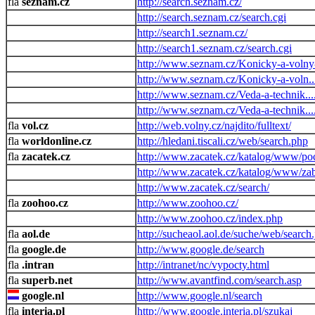
seznam.cz
http://search.seznam.cz/
http://search.seznam.cz/search.cgi
http://search1.seznam.cz/
http://search1.seznam.cz/search.cgi
http://www.seznam.cz/Konicky-a-volny-
http://www.seznam.cz/Konicky-a-voln...
http://www.seznam.cz/Veda-a-technik..
http://www.seznam.cz/Veda-a-technik..
vol.cz
http://web.volny.cz/najdito/fulltext/
worldonline.cz
http://hledani.tiscali.cz/web/search.php
zacatek.cz
http://www.zacatek.cz/katalog/www/poci
http://www.zacatek.cz/katalog/www/zab
http://www.zacatek.cz/search/
zoohoo.cz
http://www.zoohoo.cz/
http://www.zoohoo.cz/index.php
aol.de
http://sucheaol.aol.de/suche/web/search.
google.de
http://www.google.de/search
.intran
http://intranet/nc/vypocty.html
superb.net
http://www.avantfind.com/search.asp
google.nl
http://www.google.nl/search
interia.pl
http://www.google.interia.pl/szukaj