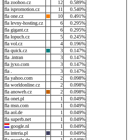
zoohoo.cz
12
0.589%
ispromotion.cz
11
0.540%
one.cz
10
0.491%
levny-hosting.cz
6
0.295%
gigant.cz
6
0.295%
lopuch.cz
5
0.245%
vol.cz
4
0.196%
quick.cz
3
0.147%
.intran
3
0.147%
jyxo.com
3
0.147%
.
3
0.147%
yahoo.com
2
0.098%
worldonline.cz
2
0.098%
anoweb.cz
2
0.098%
onet.pl
1
0.049%
msn.com
1
0.049%
aol.de
1
0.049%
superb.net
1
0.049%
google.nl
1
0.049%
interia.pl
1
0.049%
google.de
1
0.049%