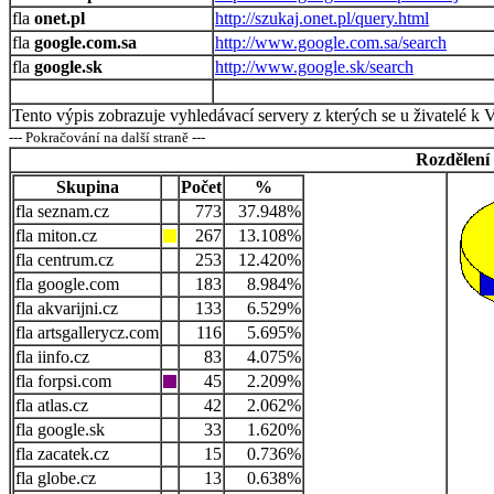
onet.pl
http://szukaj.onet.pl/query.html
google.com.sa
http://www.google.com.sa/search
google.sk
http://www.google.sk/search
Tento výpis zobrazuje vyhledávací servery z kterých se u živatelé k 
--- Pokračování na další straně ---
Rozdělení
Skupina
Počet
%
seznam.cz
773
37.948%
miton.cz
267
13.108%
centrum.cz
253
12.420%
google.com
183
8.984%
akvarijni.cz
133
6.529%
artsgallerycz.com
116
5.695%
iinfo.cz
83
4.075%
forpsi.com
45
2.209%
atlas.cz
42
2.062%
google.sk
33
1.620%
zacatek.cz
15
0.736%
globe.cz
13
0.638%