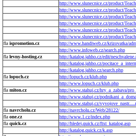
http://www.slunecnice.cz/product/Teach
http://www.slunecnice.cz/product/Teach
http://www.slunecnice.cz/product/Teach
http://www.slunecnice.cz/product/Teach
http://www.slunecnice.cz/product/Teach
http://www.slunecnice.cz/product/Teach
ispromotion.cz
http://www.handiweb.cz/krizovatka/adm
http://www.infoweb.cz/search.php
levny-hosting.cz
http://katalog.jahho.cz/edit/neschvalene
http://katalog.jahho.cz/pocitace_a_inte
http://katalog.jahho.cz/search.php
lopuch.cz
http://lopuch.cz/klub.php
http://www.lopuch.cz/klub.php
miton.cz
http://www.stahuj.cz/hry_a_zabava/pro_
http://www.stahuj.cz/podnikani_a_dom
http://www.stahuj.cz/vyvojove_nastr..
navrcholu.cz
http://navrcholu.cz/Web/28122/
one.cz
http://www.1.cz/index.php
quick.cz
http://hledej.quick.cz/ftxt_katalog.asp
http://katalog.quick.cz/k.asp