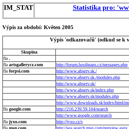
IM_STAT
Statistika pro: 'w
Výpis za období: Květen 2005
Výpis 'odkazovačů' (odkud se k v
Skupina
.
artsgallerycz.com
http://forum.hooligans.cz/messages.php
forpsi.com
http://www.abserv.sk./
http://www.abserv.sk./modules.php
http://www.abserv.sk/
http://www.abserv.sk/index.php
http://www.abserv.sk/modules.php
http://www.downloads.sk/index/html/m
google.com
http://216.239.59.104/search
http://www.google.com/search
jyxo.com
http://jyxo.cz/s
msn.com
http://sea.search.msn.com/preview.aspx