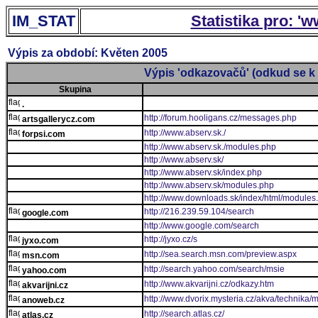
IM_STAT
Statistika pro: '
Výpis za období: Květen 2005
Výpis 'odkazovačů' (odkud se k 
Skupina
.
http://forum.hooligans.cz/messages.php
artsgallerycz.com
http://www.abserv.sk./
forpsi.com
http://www.abserv.sk./modules.php
http://www.abserv.sk/
http://www.abserv.sk/index.php
http://www.abserv.sk/modules.php
http://www.downloads.sk/index/html/modules
http://216.239.59.104/search
google.com
http://www.google.com/search
http://jyxo.cz/s
jyxo.com
http://sea.search.msn.com/preview.aspx
msn.com
http://search.yahoo.com/search/msie
yahoo.com
http://www.akvarijni.cz/odkazy.htm
akvarijni.cz
http://www.dvorix.mysteria.cz/akva/technika/
anoweb.cz
http://search.atlas.cz/
atlas.cz