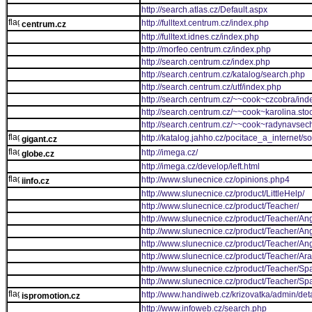
http://search.atlas.cz/Default.aspx
http://fulltext.centrum.cz/index.php
centrum.cz
http://fulltext.idnes.cz/index.php
http://morfeo.centrum.cz/index.php
http://search.centrum.cz/index.php
http://search.centrum.cz/katalog/search.php
http://search.centrum.cz/utf/index.php
http://search.centrum.cz/~~cook~czcobra/ind
http://search.centrum.cz/~~cook~karolina.sto
http://search.centrum.cz/~~cook~radynavsec
http://katalog.jahho.cz/pocitace_a_internet/
gigant.cz
http://imega.cz/
globe.cz
http://imega.cz/develop/left.html
http://www.slunecnice.cz/opinions.php4
iinfo.cz
http://www.slunecnice.cz/product/LittleHelp/
http://www.slunecnice.cz/product/Teacher/
http://www.slunecnice.cz/product/Teacher/Angl
http://www.slunecnice.cz/product/Teacher/Angl
http://www.slunecnice.cz/product/Teacher/Angl
http://www.slunecnice.cz/product/Teacher/Ara
http://www.slunecnice.cz/product/Teacher/Spa
http://www.slunecnice.cz/product/Teacher/Sp
http://www.handiweb.cz/krizovatka/admin/det
ispromotion.cz
http://www.infoweb.cz/search.php