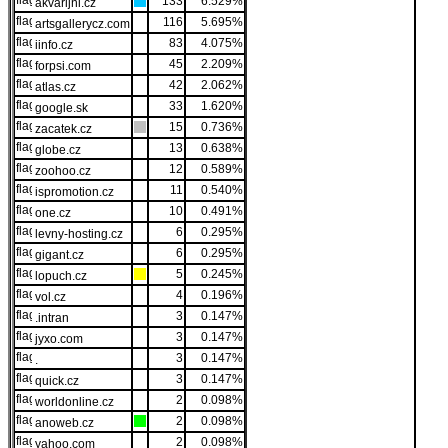
133
6.529%
akvarijni.cz
116
5.695%
artsgallerycz.com
83
4.075%
iinfo.cz
45
2.209%
forpsi.com
42
2.062%
atlas.cz
33
1.620%
google.sk
15
0.736%
zacatek.cz
13
0.638%
globe.cz
12
0.589%
zoohoo.cz
11
0.540%
ispromotion.cz
10
0.491%
one.cz
6
0.295%
levny-hosting.cz
6
0.295%
gigant.cz
5
0.245%
lopuch.cz
4
0.196%
vol.cz
3
0.147%
.intran
3
0.147%
jyxo.com
3
0.147%
.
3
0.147%
quick.cz
2
0.098%
worldonline.cz
2
0.098%
anoweb.cz
2
0.098%
yahoo.com