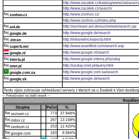
http://www.zacatek.cz/katalog/www/zabava/zvi
http://www.zacatek.cz/search/
http://www.zoohoo.cz/
zoohoo.cz
http://www.zoohoo.cz/index.php
http://sucheaol.aol.de/suche/web/search.jsp
aol.de
http://www.google.de/search
google.de
http://intranet/nc/vypocty.html
.intran
http://www.avantfind.com/search.asp
superb.net
http://www.google.nl/search
google.nl
http://www.google.interia.pl/szukaj
interia.pl
http://szukaj.onet.pl/query.html
onet.pl
http://www.google.com.sa/search
google.com.sa
http://www.google.sk/search
google.sk
Tento výpis zobrazuje vyhledávací servery z kterých se u živatelé k Vám dostávají
--- Pokračování na další straně ---
Rozdělen
Skupina
Počet
%
773
37.948%
seznam.cz
267
13.108%
miton.cz
253
12.420%
centrum.cz
183
8.984%
google.com