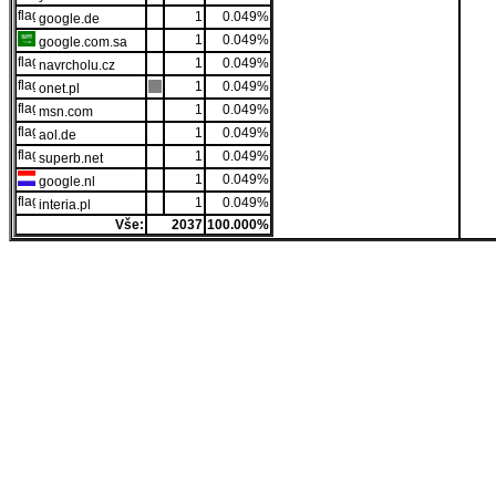
1
0.049%
google.de
1
0.049%
google.com.sa
1
0.049%
navrcholu.cz
1
0.049%
onet.pl
1
0.049%
msn.com
1
0.049%
aol.de
1
0.049%
superb.net
1
0.049%
google.nl
1
0.049%
interia.pl
Vše:
2037
100.000%