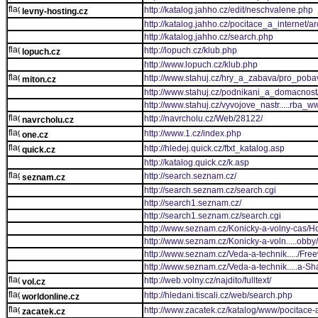
http://katalog.jahho.cz/edit/neschvalene.php
levny-hosting.cz
http://katalog.jahho.cz/pocitace_a_internet/
http://katalog.jahho.cz/search.php
http://lopuch.cz/klub.php
lopuch.cz
http://www.lopuch.cz/klub.php
http://www.stahuj.cz/hry_a_zabava/pro_pobav
miton.cz
http://www.stahuj.cz/podnikani_a_domacnos
http://www.stahuj.cz/vyvojove_nastr.....rba
http://navrcholu.cz/Web/28122/
navrcholu.cz
http://www.1.cz/index.php
one.cz
http://hledej.quick.cz/ftxt_katalog.asp
quick.cz
http://katalog.quick.cz/k.asp
http://search.seznam.cz/
seznam.cz
http://search.seznam.cz/search.cgi
http://search1.seznam.cz/
http://search1.seznam.cz/search.cgi
http://www.seznam.cz/Konicky-a-volny-cas/Ho
http://www.seznam.cz/Konicky-a-voln.....obby/
http://www.seznam.cz/Veda-a-technik...../F
http://www.seznam.cz/Veda-a-technik.....a-
http://web.volny.cz/najdito/fulltext/
vol.cz
http://hledani.tiscali.cz/web/search.php
worldonline.cz
http://www.zacatek.cz/katalog/www/pocitace-a
zacatek.cz