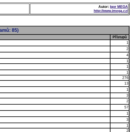
Autor:
Igor MEGA
http://www.imega.cz/
namů: 85)
Přístupů
1
2
4
1
1
1
276
13
1
3
2
57
1
3
1
2