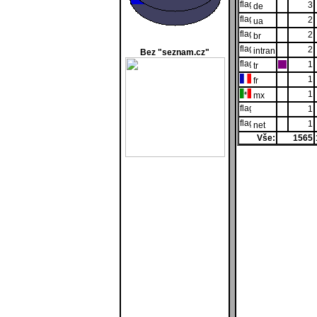
3
de
2
ua
2
br
2
intran
Bez "seznam.cz"
1
tr
1
fr
1
mx
1
1
net
Vše:
1565