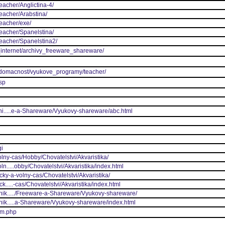
eacher/Anglictina-4/
Teacher/Arabstina/
Teacher/exe/
Teacher/Spanelstina/
Teacher/Spanelstina2/
a_internet/archivy_freeware_shareware/
a_domacnost/vyukove_programy/teacher/
asp
ni.....e-a-Shareware/Vyukovy-shareware/abc.html
gi
lny-cas/Hobby/Chovatelstvi/Akvaristika/
n.....obby/Chovatelstvi/Akvaristika/index.html
ky-a-volny-cas/Chovatelstvi/Akvaristika/
.....-cas/Chovatelstvi/Akvaristika/index.html
nik...../Freeware-a-Shareware/Vyukovy-shareware/
nik.....a-Shareware/Vyukovy-shareware/index.html
um.php