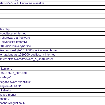
vatelstvi%5Fa%5Fzvirata/akvaristika/
ndex.php
-pocitace-a-internet
03-shareware-a-freeware
-akvaristika-rybarstvi
001-akvaristika-rybarstvi
ike.janczinsky/s-1019000-pocitace-a-internet
thomas.janda/s-1019000-pocitace-a-internet
a_internet/software/freeware_&_shareware/
2_item.php
opes/182502_item.php
gor-Mega/
IMegaSoftware-WebUtils/
angton-MultiAnt/
ttleHelp/
Prevod-meny/
Teacher/
eacher/Anglictina-1/