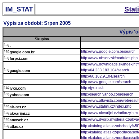
IM_STAT
Stat
Výpis za období: Srpen 2005
Výpis 'o
Skupina
.
http://www.google.com.br/search
google.com.br
http://www.abserv.sk/modules.php
forpsi.com
http://www.downloads.sk/index/ht
http://64.233.183.104/search
google.com
http://66.102.9.104/search
http://www.google.com/search
http://jyxo.cz/s
jyxo.com
http://search.yahoo.com/search
yahoo.com
http://www.altavista.com/web/resul
http://www.stahni.cz/index.php
air-net.cz
http://www.akvarijni.cz/odkazy.htm
akvarijni.cz
http://www.dvorix.mysteria.cz/akv
anoweb.cz
http://katalog.atlas.cz/obchody%
atlas.cz
http://katalog.atlas.cz/pocitace/s
http://katalog.atlas.cz/pocitace/so