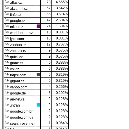
73
4.665%
atlas.cz
57
3.642%
akvarijni.cz
55
3.514%
iinfo.cz
42
2.684%
google.sk
24
1.534%
miton.cz
13
0.831%
worldonline.cz
13
0.831%
jyxo.com
12
0.767%
zoohoo.cz
9
0.575%
zacatek.cz
9
0.575%
quick.cz
6
0.383%
globe.cz
6
0.383%
vol.cz
5
0.319%
forpsi.com
5
0.319%
gigant.cz
4
0.256%
yahoo.com
3
0.192%
google.de
2
0.128%
air-net.cz
2
0.128%
.intran
2
0.128%
google.com.br
2
0.128%
google.com.ua
1
0.064%
searchrover.net