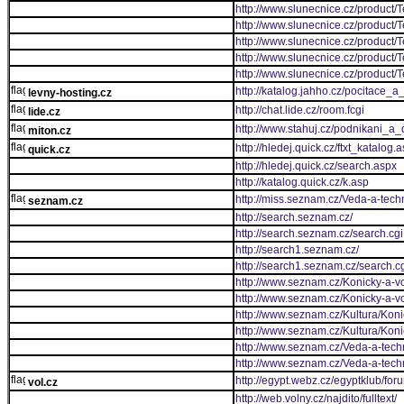
http://www.slunecnice.cz/product/T
http://www.slunecnice.cz/product/
http://www.slunecnice.cz/product/
http://www.slunecnice.cz/product/
http://www.slunecnice.cz/product/
http://katalog.jahho.cz/pocitace_
levny-hosting.cz
http://chat.lide.cz/room.fcgi
lide.cz
http://www.stahuj.cz/podnikani_
miton.cz
http://hledej.quick.cz/ftxt_katalog.
quick.cz
http://hledej.quick.cz/search.aspx
http://katalog.quick.cz/k.asp
http://miss.seznam.cz/Veda-a-tech
seznam.cz
http://search.seznam.cz/
http://search.seznam.cz/search.cgi
http://search1.seznam.cz/
http://search1.seznam.cz/search.c
http://www.seznam.cz/Konicky-a-vo
http://www.seznam.cz/Konicky-a-vol
http://www.seznam.cz/Kultura/Konic
http://www.seznam.cz/Kultura/Konick
http://www.seznam.cz/Veda-a-tech
http://www.seznam.cz/Veda-a-tech
http://egypt.webz.cz/egyptklub/for
vol.cz
http://web.volny.cz/najdito/fulltext/