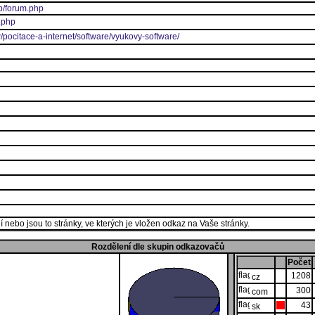
b/forum.php
h.php
/pocitace-a-internet/software/vyukovy-software/
 nebo jsou to stránky, ve kterých je vložen odkaz na Vaše stránky.
Rozdělení dle skupin odkazovačů
Počet
1208
cz
300
com
43
sk