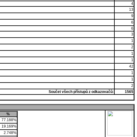
4
13
9
6
6
3
1
2
1
1
42
1
1
2
Součet všech přístupů z odkazovačů:
1565
%
77.188%
19.169%
2.748%