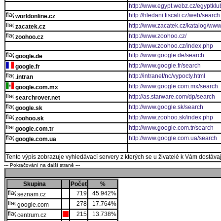
http://www.egypt.webz.cz/egyptklu
http://hledani.tiscali.cz/web/searc
worldonline.cz
http://www.zacatek.cz/katalog/www
zacatek.cz
http://www.zoohoo.cz/
zoohoo.cz
http://www.zoohoo.cz/index.php
http://www.google.de/search
google.de
http://www.google.fr/search
google.fr
http://intranet/nc/vypocty.html
.intran
http://www.google.com.mx/search
google.com.mx
http://as.starware.com/dp/search
searchrover.net
http://www.google.sk/search
google.sk
http://www.zoohoo.sk/index.php
zoohoo.sk
http://www.google.com.tr/search
google.com.tr
http://www.google.com.ua/search
google.com.ua
Tento výpis zobrazuje vyhledávací servery z kterých se u živatelé k Vám dostávají
--- Pokračování na další straně ---
Skupina
Počet
%
719
45.942%
seznam.cz
278
17.764%
google.com
215
13.738%
centrum.cz