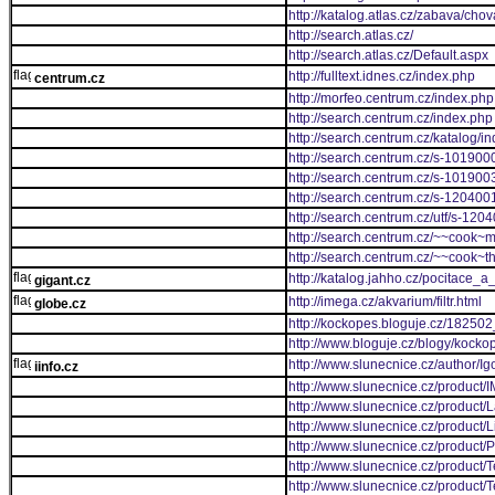
http://katalog.atlas.cz/zabava/cho
http://search.atlas.cz/
http://search.atlas.cz/Default.aspx
http://fulltext.idnes.cz/index.php
centrum.cz
http://morfeo.centrum.cz/index.php
http://search.centrum.cz/index.php
http://search.centrum.cz/katalog/i
http://search.centrum.cz/s-1019000
http://search.centrum.cz/s-10190
http://search.centrum.cz/s-1204001
http://search.centrum.cz/utf/s-1204
http://search.centrum.cz/~~cook~m
http://search.centrum.cz/~~cook~
http://katalog.jahho.cz/pocitace_
gigant.cz
http://imega.cz/akvarium/filtr.html
globe.cz
http://kockopes.bloguje.cz/18250
http://www.bloguje.cz/blogy/kock
http://www.slunecnice.cz/author/I
iinfo.cz
http://www.slunecnice.cz/product/
http://www.slunecnice.cz/product/L
http://www.slunecnice.cz/product/Li
http://www.slunecnice.cz/product/
http://www.slunecnice.cz/product/
http://www.slunecnice.cz/product/T