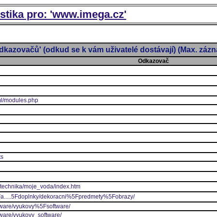
istika pro: 'www.imega.cz'
dkazovačů' (odkud se k vám uživatelé dostávají) (Max. záz
Odkazovač
ml/modules.php
ts
a/technika/moje_voda/index.htm
5Fa.....5Fdoplnky/dekoracni%5Fpredmety%5Fobrazy/
oftware/vyukovy%5Fsoftware/
ftware/vyukovy_software/