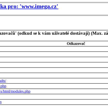
tika pro: 'www.imega.cz'
azovačů' (odkud se k vám uživatelé dostávají) (Max. z
Odkazovač
lts/
.php
ex/html/modules.php
m
h