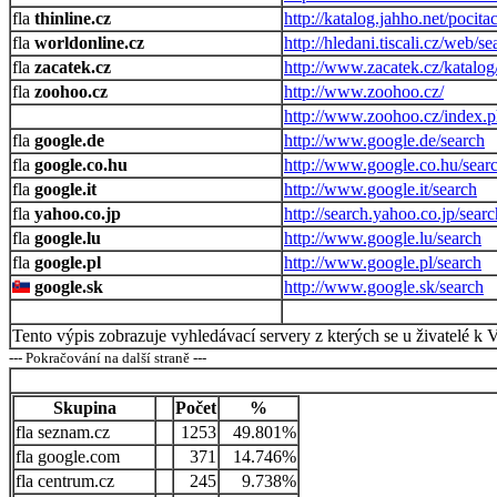
thinline.cz
http://katalog.jahho.net/poci
worldonline.cz
http://hledani.tiscali.cz/web/s
zacatek.cz
http://www.zacatek.cz/katalo
zoohoo.cz
http://www.zoohoo.cz/
http://www.zoohoo.cz/index.
google.de
http://www.google.de/search
google.co.hu
http://www.google.co.hu/sear
google.it
http://www.google.it/search
yahoo.co.jp
http://search.yahoo.co.jp/searc
google.lu
http://www.google.lu/search
google.pl
http://www.google.pl/search
google.sk
http://www.google.sk/search
Tento výpis zobrazuje vyhledávací servery z kterých se u živatelé k 
--- Pokračování na další straně ---
Skupina
Počet
%
seznam.cz
1253
49.801%
google.com
371
14.746%
centrum.cz
245
9.738%