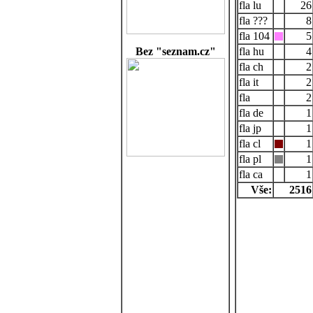
lu
26
???
8
104
5
Bez "seznam.cz"
hu
4
ch
2
it
2
2
de
1
jp
1
cl
1
pl
1
ca
1
Vše:
2516