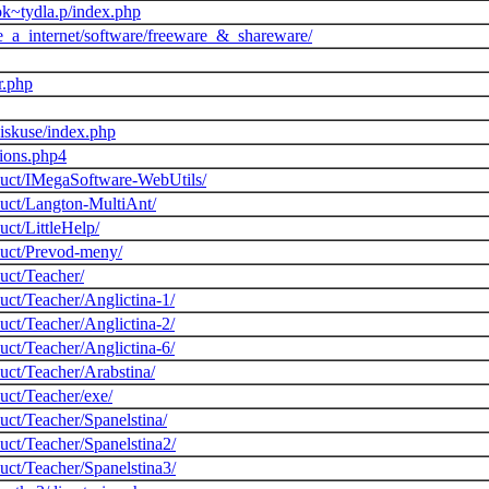
ok~tydla.p/index.php
ace_a_internet/software/freeware_&_shareware/
r.php
diskuse/index.php
nions.php4
duct/IMegaSoftware-WebUtils/
duct/Langton-MultiAnt/
uct/LittleHelp/
duct/Prevod-meny/
uct/Teacher/
uct/Teacher/Anglictina-1/
uct/Teacher/Anglictina-2/
uct/Teacher/Anglictina-6/
uct/Teacher/Arabstina/
uct/Teacher/exe/
uct/Teacher/Spanelstina/
uct/Teacher/Spanelstina2/
uct/Teacher/Spanelstina3/