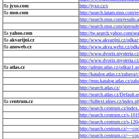
jyxo.com
http://jyxo.cz/s
msn.com
http://search.latam.msn.com/re
http://search.msn.com/results.
http://search.msn.com/spresult
yahoo.com
http://tw.search.yahoo.com/se
akvarijni.cz
http://www.akvarijni.cz/odkaz
anoweb.cz
http://www.akva.webz.cz/odk
http://www.dvorix.mysteria.c
http://www.dvorix.mysteria.c
atlas.cz
http://admin.atlas.cz/odkaz1.a
http://katalog.atlas.cz/zabava/
http://msn.katalog.atlas.cz/z
http://search.atlas.cz/
http://search.atlas.cz/Default.a
centrum.cz
http://fulltext.idnes.cz/index.p
http://search.centrum.cz/index
http://search.centrum.cz/s-1
http://search.centrum.cz/s-120
http://search.centrum.cz/~~c
http://search.centrum.cz/~~co