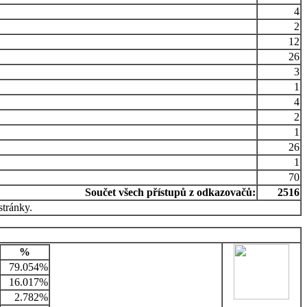
4
2
12
26
3
1
4
2
1
26
1
70
Součet všech přístupů z odkazovačů:
2516
stránky.
%
79.054%
16.017%
2.782%