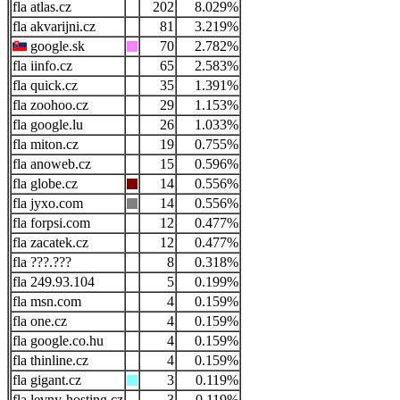
atlas.cz
202
8.029%
akvarijni.cz
81
3.219%
google.sk
70
2.782%
iinfo.cz
65
2.583%
quick.cz
35
1.391%
zoohoo.cz
29
1.153%
google.lu
26
1.033%
miton.cz
19
0.755%
anoweb.cz
15
0.596%
globe.cz
14
0.556%
jyxo.com
14
0.556%
forpsi.com
12
0.477%
zacatek.cz
12
0.477%
???.???
8
0.318%
249.93.104
5
0.199%
msn.com
4
0.159%
one.cz
4
0.159%
google.co.hu
4
0.159%
thinline.cz
4
0.159%
gigant.cz
3
0.119%
levny-hosting.cz
3
0.119%