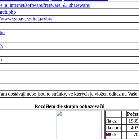
tace_a_internet/software/freeware_&_shareware/
earch.php
g/www/zabava/zvirata/ryby/
php
ch
h
Vám dostávají nebo jsou to stránky, ve kterých je vložen odkaz na Vaše 
Rozdělení dle skupin odkazovačů
Počet
cz
1989
com
403
sk
70