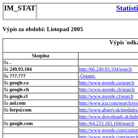
IM_STAT
Statis
Výpis za období: Listopad 2005
Výpis 'odk
Skupina
.
249.93.104
http://66.249.93.104/search
???.???
-Ostatni-
google.ca
http://www.google.ca/search
google.ch
http://www.google.ch/search
google.cl
http://www.google.cl/search
aol.com
http://www.icq.com/search/resu
forpsi.com
http://www.abserv.sk/modules
http://www.downloads.sk/ind
google.com
http://64.233.183.104/search
http://www.google.com/custo
http://www.google.com/searc