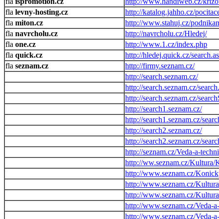
ispromotion.cz
http://www.handiweb.cz/krizov
levny-hosting.cz
http://katalog.jahho.cz/pocit
miton.cz
http://www.stahuj.cz/podnik
navrcholu.cz
http://navrcholu.cz/Hledej/
one.cz
http://www.1.cz/index.php
quick.cz
http://hledej.quick.cz/search.a
seznam.cz
http://firmy.seznam.cz/
http://search.seznam.cz/
http://search.seznam.cz/search
http://search.seznam.cz/searc
http://search1.seznam.cz/
http://search1.seznam.cz/searc
http://search2.seznam.cz/
http://search2.seznam.cz/sear
http://seznam.cz/Veda-a-techn
http://ww.seznam.cz/Kultura/K
http://www.seznam.cz/Konicky
http://www.seznam.cz/Kultura
http://www.seznam.cz/Kultura/
http://www.seznam.cz/Veda-a-
http://www.seznam.cz/Veda-a-