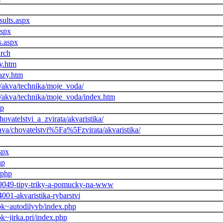
sults.aspx
aspx
s.aspx
arch
y.htm
azy.htm
z/akva/technika/moje_voda/
z/akva/technika/moje_voda/index.htm
sp
chovatelstvi_a_zvirata/akvaristika/
abava/chovatelstvi%5Fa%5Fzvirata/akvaristika/
spx
hp
.php
019049-tipy-triky-a-pomucky-na-www
4001-akvaristika-rybarstvi
ook~autodilyvb/index.php
ok~jirka.pri/index.php