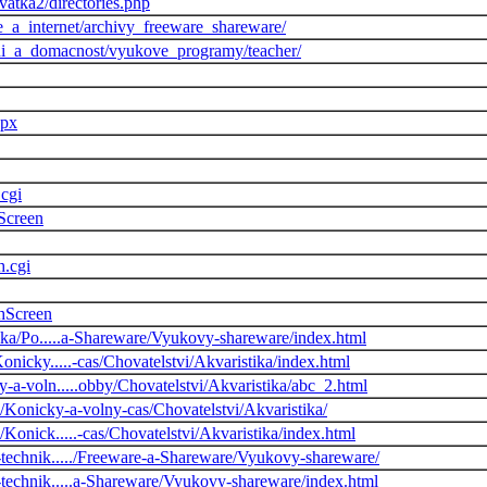
atka2/directories.php
ace_a_internet/archivy_freeware_shareware/
ani_a_domacnost/vyukove_programy/teacher/
spx
.cgi
hScreen
h.cgi
chScreen
ika/Po.....a-Shareware/Vyukovy-shareware/index.html
onicky.....-cas/Chovatelstvi/Akvaristika/index.html
-a-voln.....obby/Chovatelstvi/Akvaristika/abc_2.html
/Konicky-a-volny-cas/Chovatelstvi/Akvaristika/
Konick.....-cas/Chovatelstvi/Akvaristika/index.html
technik...../Freeware-a-Shareware/Vyukovy-shareware/
technik.....a-Shareware/Vyukovy-shareware/index.html