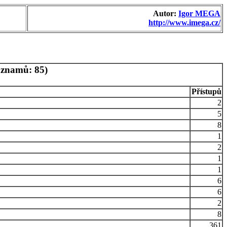
Autor:
Igor MEGA
http://www.imega.cz/
áznamů: 85)
Přístupů
2
5
8
1
2
1
1
6
6
2
8
361