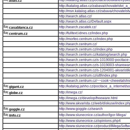
http://katalog.atlas.cz/pocitace/software/vyuk
atlas.cz
http://katalog.atlas.cz/zabava/chovatelstvi_a_z
http://msn.katalog.atlas.cz/zabava/chovatels
http://search.atlas.cz/
http://search.atlas.cz/Default.aspx
http://search.zacatek.cz/
casablanca.cz
http://fulltext.idnes.cz/index.php
centrum.cz
http://morfeo.centrum.cz/index.php
http://search.centrum.cz/
http://search.centrum.cz/index.php
http://search.centrum.cz/katalog/search.php
http://search.centrum.cz/s-1019000-pocitace-
http://search.centrum.cz/s-1019003-sharewa
http://search.centrum.cz/s-1204001-akvaristik
http://search.centrum.cz/utf/index.php
http://search.centrum.cz/~~cook~cheeetah/i
http://katalog.jahho.cz/pocitace_a_internet/
gigant.cz
http://imega.cz/
globe.cz
http://imega.cz/develop/freeware.html
http://www.akvarista.cz/web/diskuse/index.ph
http://www.goggle.cz/search
goggle.cz
http://www.slunecnice.cz/author/Igor-Mega/
iinfo.cz
http://www.slunecnice.cz/opinions.php4
http://www.slunecnice.cz/product/IMegaSoftw