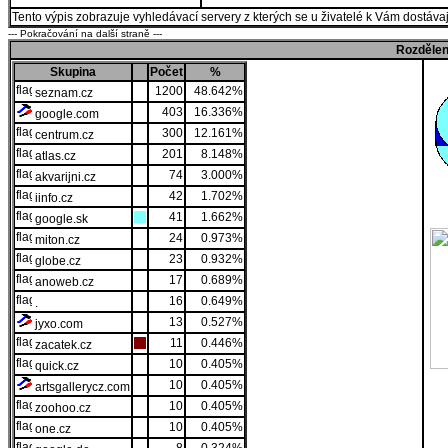
Tento výpis zobrazuje vyhledávací servery z kterých se u živatelé k Vám dostávají
--- Pokračování na další straně ---
Rozdělen
Skupina
Počet
%
1200
48.642%
seznam.cz
403
16.336%
google.com
300
12.161%
centrum.cz
201
8.148%
atlas.cz
74
3.000%
akvarijni.cz
42
1.702%
iinfo.cz
41
1.662%
google.sk
24
0.973%
miton.cz
23
0.932%
globe.cz
17
0.689%
anoweb.cz
16
0.649%
.
13
0.527%
jyxo.com
11
0.446%
zacatek.cz
10
0.405%
quick.cz
10
0.405%
artsgallerycz.com
10
0.405%
zoohoo.cz
10
0.405%
one.cz