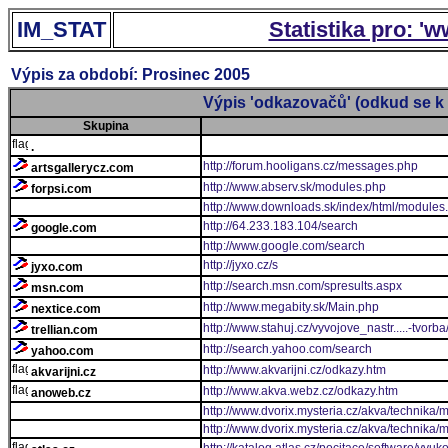
IM_STAT
Statistika pro: '
Výpis za období: Prosinec 2005
Výpis 'odkazovačů' (odkud se k 
Skupina
.
http://forum.hooligans.cz/messages.php
artsgallerycz.com
http://www.abserv.sk/modules.php
forpsi.com
http://www.downloads.sk/index/html/modules
http://64.233.183.104/search
google.com
http://www.google.com/search
http://jyxo.cz/s
jyxo.com
http://search.msn.com/spresults.aspx
msn.com
http://www.megabity.sk/Main.php
nextice.com
http://www.stahuj.cz/vyvojove_nastr.....-tvor
trellian.com
http://search.yahoo.com/search
yahoo.com
http://www.akvarijni.cz/odkazy.htm
akvarijni.cz
http://www.akva.webz.cz/odkazy.htm
anoweb.cz
http://www.dvorix.mysteria.cz/akva/technika/
http://www.dvorix.mysteria.cz/akva/technika