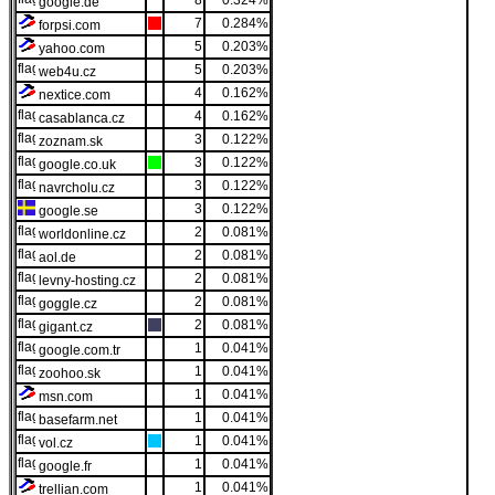
8
0.324%
google.de
7
0.284%
forpsi.com
5
0.203%
yahoo.com
5
0.203%
web4u.cz
4
0.162%
nextice.com
4
0.162%
casablanca.cz
3
0.122%
zoznam.sk
3
0.122%
google.co.uk
3
0.122%
navrcholu.cz
3
0.122%
google.se
2
0.081%
worldonline.cz
2
0.081%
aol.de
2
0.081%
levny-hosting.cz
2
0.081%
goggle.cz
2
0.081%
gigant.cz
1
0.041%
google.com.tr
1
0.041%
zoohoo.sk
1
0.041%
msn.com
1
0.041%
basefarm.net
1
0.041%
vol.cz
1
0.041%
google.fr
1
0.041%
trellian.com