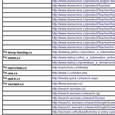
http://www.slunecnice.cz/product/Langton-Mul
http://www.slunecnice.cz/product/Teacher/
http://www.slunecnice.cz/product/Teacher/Angl
http://www.slunecnice.cz/product/Teacher/Angl
http://www.slunecnice.cz/product/Teacher/Angl
http://www.slunecnice.cz/product/Teacher/Angl
http://www.slunecnice.cz/product/Teacher/Angl
http://www.slunecnice.cz/product/Teacher/Angl
http://www.slunecnice.cz/product/Teacher/Ara
http://www.slunecnice.cz/product/Teacher/exe
http://www.slunecnice.cz/product/Teacher/no
http://katalog.jahho.cz/pocitace_a_internet/
levny-hosting.cz
http://www.stahuj.cz/hry_a_zabava/pro_pobav
miton.cz
http://www.stahuj.cz/podnikani_a_domacnos
http://navrcholu.cz/Hledej/
navrcholu.cz
http://www.1.cz/index.php
one.cz
http://hledej.quick.cz/search.aspx
quick.cz
http://firmy.seznam.cz/
seznam.cz
http://search.seznam.cz/
http://search.seznam.cz/search.cgi
http://search.seznam.cz/searchScreen
http://search1.seznam.cz/searchGoogleScre
http://search1.seznam.cz/searchGoogleScree
http://seznam.cz/Kultura/Konicky-a-volny-cas/