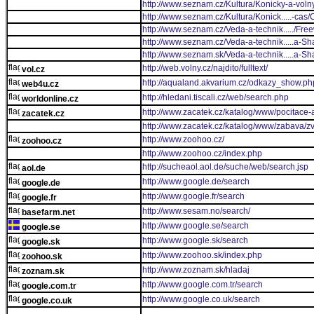
http://www.seznam.cz/Kultura/Konicky-a-volny
http://www.seznam.cz/Kultura/Konick.....-cas/
http://www.seznam.cz/Veda-a-technik...../F
http://www.seznam.cz/Veda-a-technik.....a-
http://www.seznam.sk/Veda-a-technik.....a-
http://web.volny.cz/najdito/fulltext/
vol.cz
http://aqualand.akvarium.cz/odkazy_show.ph
web4u.cz
http://hledani.tiscali.cz/web/search.php
worldonline.cz
http://www.zacatek.cz/katalog/www/pocitace-a
zacatek.cz
http://www.zacatek.cz/katalog/www/zabava/zvi
http://www.zoohoo.cz/
zoohoo.cz
http://www.zoohoo.cz/index.php
http://sucheaol.aol.de/suche/web/search.jsp
aol.de
http://www.google.de/search
google.de
http://www.google.fr/search
google.fr
http://www.sesam.no/search/
basefarm.net
http://www.google.se/search
google.se
http://www.google.sk/search
google.sk
http://www.zoohoo.sk/index.php
zoohoo.sk
http://www.zoznam.sk/hladaj
zoznam.sk
http://www.google.com.tr/search
google.com.tr
http://www.google.co.uk/search
google.co.uk