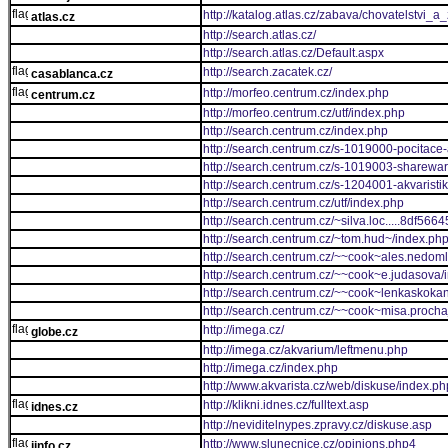
http://katalog.atlas.cz/zabava/chovatelstvi_a_z
atlas.cz
http://search.atlas.cz/
http://search.atlas.cz/Default.aspx
http://search.zacatek.cz/
casablanca.cz
http://morfeo.centrum.cz/index.php
centrum.cz
http://morfeo.centrum.cz/utf/index.php
http://search.centrum.cz/index.php
http://search.centrum.cz/s-1019000-pocitace-
http://search.centrum.cz/s-1019003-sharewa
http://search.centrum.cz/s-1204001-akvaristik
http://search.centrum.cz/utf/index.php
http://search.centrum.cz/~silva.loc.....8df
http://search.centrum.cz/~tom.hud~/index.ph
http://search.centrum.cz/~~cook~ales.nedoml
http://search.centrum.cz/~~cook~e.judasova/
http://search.centrum.cz/~~cook~lenkaskokan
http://search.centrum.cz/~~cook~misa.procha
http://imega.cz/
globe.cz
http://imega.cz/akvarium/leftmenu.php
http://imega.cz/index.php
http://www.akvarista.cz/web/diskuse/index.ph
http://klikni.idnes.cz/fulltext.asp
idnes.cz
http://neviditelnypes.zpravy.cz/diskuse.asp
http://www.slunecnice.cz/opinions.php4
iinfo.cz