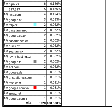
6
0.186%
pipni.cz
5
0.155%
???.???
4
0.124%
jyxo.com
3
0.093%
google.at
2
0.062%
mlp.cz
2
0.062%
basefarm.net
2
0.062%
google.co.uk
2
0.062%
casablanca.cz
2
0.062%
quick.cz
2
0.062%
zoznam.sk
2
0.062%
levny-hosting.cz
2
0.062%
google.fr
2
0.062%
aol.com
1
0.031%
google.de
1
0.031%
artsgallerycz.com
1
0.031%
msn.com
1
0.031%
google.com.vn
1
0.031%
spray.net
1
0.031%
google.com.tr
Vše:
3228
100.000%