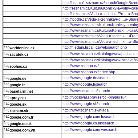
http://search1.seznam.cz/searchGoogleScre
http://seznam.cz/Kultura/Konicky-a-volny-cas/
http://seznam.cz/Veda-a-technika/Po.....a-S
http://toodle.cz/Veda-a-technika/Po.....a-Sh
http://www.seznam.cz/Kultura/Konicky-a-volny
http://www.seznam.cz/Kultura/Konick.....-cas/
http://www.seznam.cz/Veda-a-technik...../F
http://www.seznam.cz/Veda-a-technik.....a-
http://hledani.tiscali.cz/web/search.php
worldonline.cz
http://www.zacatek.cz/katalog/www/pocitace-a
zacatek.cz
http://www.zacatek.cz/katalog/www/zabava/zvi
http://www.zoohoo.cz/
zoohoo.cz
http://www.zoohoo.cz/index.php
http://www.google.de/search
google.de
http://www.google.fr/search
google.fr
http://www.sesam.no/search/
basefarm.net
http://lycossvar.spray.se/cgi-bin/pursuit
spray.net
http://www.google.sk/search
google.sk
http://www.zoznam.sk/hladaj
zoznam.sk
http://www.google.com.tr/search
google.com.tr
http://www.google.co.uk/search
google.co.uk
http://www.google.com.vn/search
google.com.vn