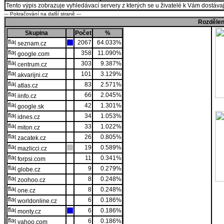
Tento výpis zobrazuje vyhledávací servery z kterých se u živatelé k Vám dostávají
--- Pokračování na další straně ---
Rozdělen
Skupina
Počet
%
2067
64.033%
seznam.cz
358
11.090%
google.com
303
9.387%
centrum.cz
101
3.129%
akvarijni.cz
83
2.571%
atlas.cz
66
2.045%
iinfo.cz
42
1.301%
google.sk
34
1.053%
idnes.cz
33
1.022%
miton.cz
26
0.805%
zacatek.cz
19
0.589%
mazlicci.cz
11
0.341%
forpsi.com
9
0.279%
globe.cz
8
0.248%
zoohoo.cz
8
0.248%
one.cz
6
0.186%
worldonline.cz
6
0.186%
monty.cz
6
0.186%
yahoo.com