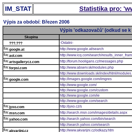
IM_STAT
Statistika pro: '
Výpis za období: Březen 2006
Výpis 'odkazovačů' (odkud se k 
Skupina
-Ostatni-
???.???
http://www.google.at/search
google.at
http://www.icq.com/search/results_inner_fra
aol.com
http://forum.hooligans.cz/messages.php
artsgallerycz.com
http://www.abserv.sk/modules.php
forpsi.com
http://www.downloads.sk/index/html/modules
http://images.google.com/imgres
google.com
http://www.google.com/
http://www.google.com/custom
http://www.google.com/ie
http://www.google.com/search
http://jyxo.cz/s
jyxo.com
http://search.msn.com/images/details.aspx
msn.com
http://search.yahoo.com/bin/search
yahoo.com
http://search.yahoo.com/search
http://www.akvarijni.cz/odkazy.htm
akvarijni.cz