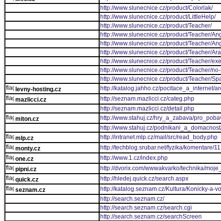
http://www.slunecnice.cz/product/Colorlak/
http://www.slunecnice.cz/product/LittleHelp/
http://www.slunecnice.cz/product/Teacher/
http://www.slunecnice.cz/product/Teacher/Angl
http://www.slunecnice.cz/product/Teacher/Angl
http://www.slunecnice.cz/product/Teacher/Ara
http://www.slunecnice.cz/product/Teacher/exe
http://www.slunecnice.cz/product/Teacher/no
http://www.slunecnice.cz/product/Teacher/Spa
http://katalog.jahho.cz/pocitace_a_internet/
levny-hosting.cz
http://seznam.mazlicci.cz/categ.php
mazlicci.cz
http://seznam.mazlicci.cz/detail.php
http://www.stahuj.cz/hry_a_zabava/pro_pobav
miton.cz
http://www.stahuj.cz/podnikani_a_domacnos
http://intranet.mlp.cz/mail/src/read_body.php
mlp.cz
http://techblog.srubar.net/fyzika/komentare/
monty.cz
http://www.1.cz/index.php
one.cz
http://dvorix.com/wwwakvarko/technika/moje
pipni.cz
http://hledej.quick.cz/search.aspx
quick.cz
http://katalog.seznam.cz/Kultura/Konicky-a-vo
seznam.cz
http://search.seznam.cz/
http://search.seznam.cz/search.cgi
http://search.seznam.cz/searchScreen