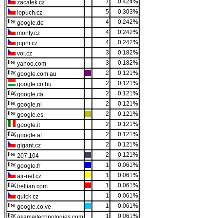
7
0.424%
zacatek.cz
5
0.303%
lopuch.cz
4
0.242%
google.de
4
0.242%
monty.cz
4
0.242%
pipni.cz
3
0.182%
vol.cz
3
0.182%
yahoo.com
2
0.121%
google.com.au
2
0.121%
google.co.hu
2
0.121%
google.ca
2
0.121%
google.nl
2
0.121%
google.es
2
0.121%
google.it
2
0.121%
google.at
2
0.121%
gigant.cz
2
0.121%
207.104
1
0.061%
google.fr
1
0.061%
air-net.cz
1
0.061%
trellian.com
1
0.061%
quick.cz
1
0.061%
google.co.ve
1
0.061%
akamaitechnologies.com