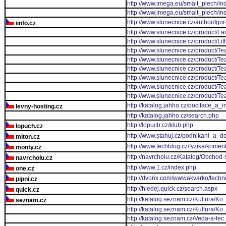
http://www.imega.eu/smalt_plech/i
http://www.imega.eu/smalt_plech/i
http://www.slunecnice.cz/author/Igo
iinfo.cz
http://www.slunecnice.cz/product/La
http://www.slunecnice.cz/product/Lit
http://www.slunecnice.cz/product/Te
http://www.slunecnice.cz/product/Tea
http://www.slunecnice.cz/product/Tea
http://www.slunecnice.cz/product/Te
http://www.slunecnice.cz/product/Te
http://www.slunecnice.cz/product/Te
http://katalog.jahho.cz/pocitace_a_
levny-hosting.cz
http://katalog.jahho.cz/search.php
http://lopuch.cz/klub.php
lopuch.cz
http://www.stahuj.cz/podnikani_a_
miton.cz
http://www.techblog.cz/fyzika/kome
monty.cz
http://navrcholu.cz/Katalog/Obchod
navrcholu.cz
http://www.1.cz/index.php
one.cz
http://dvorix.com/wwwakvarko/tech
pipni.cz
http://hledej.quick.cz/search.aspx
quick.cz
http://katalog.seznam.cz/Kultura/Ko..
seznam.cz
http://katalog.seznam.cz/Kultura/Ko..
http://katalog.seznam.cz/Veda-a-tec