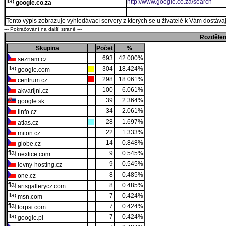
http://www.google.co.za/search
google.co.za
Tento výpis zobrazuje vyhledávací servery z kterých se u živatelé k Vám dostávají
--- Pokračování na další straně ---
Rozdělen
Skupina
Počet
%
693
42.000%
seznam.cz
304
18.424%
google.com
298
18.061%
centrum.cz
100
6.061%
akvarijni.cz
39
2.364%
google.sk
34
2.061%
iinfo.cz
28
1.697%
atlas.cz
22
1.333%
miton.cz
14
0.848%
globe.cz
9
0.545%
nextice.com
9
0.545%
levny-hosting.cz
8
0.485%
one.cz
8
0.485%
artsgallerycz.com
7
0.424%
msn.com
7
0.424%
forpsi.com
7
0.424%
google.pl