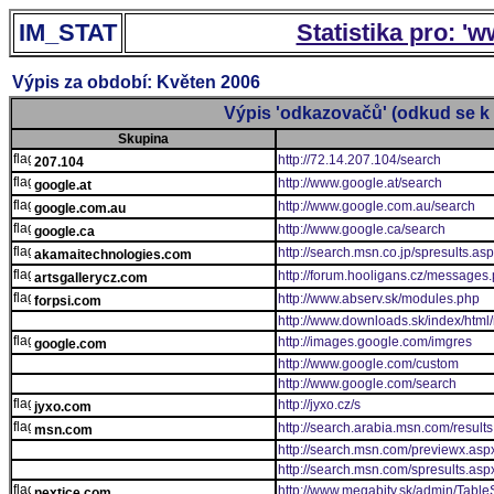
IM_STAT
Statistika pro: '
Výpis za období: Květen 2006
Výpis 'odkazovačů' (odkud se k 
Skupina
http://72.14.207.104/search
207.104
http://www.google.at/search
google.at
http://www.google.com.au/search
google.com.au
http://www.google.ca/search
google.ca
http://search.msn.co.jp/spresults.as
akamaitechnologies.com
http://forum.hooligans.cz/messages
artsgallerycz.com
http://www.abserv.sk/modules.php
forpsi.com
http://www.downloads.sk/index/htm
http://images.google.com/imgres
google.com
http://www.google.com/custom
http://www.google.com/search
http://jyxo.cz/s
jyxo.com
http://search.arabia.msn.com/result
msn.com
http://search.msn.com/previewx.asp
http://search.msn.com/spresults.asp
http://www.megabity.sk/admin/Tab
nextice.com