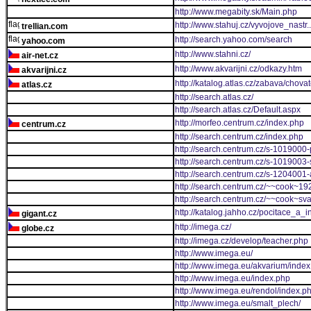
http://www.megabity.sk/Main.php
http://www.stahuj.cz/vyvojove_nastr.
trellian.com
http://search.yahoo.com/search
yahoo.com
http://www.stahni.cz/
air-net.cz
http://www.akvarijni.cz/odkazy.htm
akvarijni.cz
http://katalog.atlas.cz/zabava/chovat
atlas.cz
http://search.atlas.cz/
http://search.atlas.cz/Default.aspx
http://morfeo.centrum.cz/index.php
centrum.cz
http://search.centrum.cz/index.php
http://search.centrum.cz/s-1019000-
http://search.centrum.cz/s-1019003
http://search.centrum.cz/s-1204001-a
http://search.centrum.cz/~~cook~1
http://search.centrum.cz/~~cook~s
http://katalog.jahho.cz/pocitace_a_
gigant.cz
http://imega.cz/
globe.cz
http://imega.cz/develop/teacher.php
http://www.imega.eu/
http://www.imega.eu/akvarium/index
http://www.imega.eu/index.php
http://www.imega.eu/rendol/index.p
http://www.imega.eu/smalt_plech/