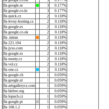
google.se
3
0.177%
google.co.kr
3
0.177%
quick.cz
2
0.118%
levny-hosting.cz
2
0.118%
google.es
2
0.118%
google.co.uk
2
0.118%
.intran
2
0.118%
221.104
2
0.118%
jyxo.com
2
0.118%
google.ro
2
0.118%
monty.cz
2
0.118%
vol.cz
2
0.118%
one.cz
2
0.118%
google.ch
1
0.059%
google.nl
1
0.059%
artsgallerycz.com
1
0.059%
hkfree.org
1
0.059%
lopuch.cz
1
0.059%
google.pt
1
0.059%
168.1.2
1
0.059%