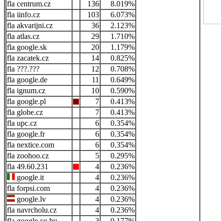
centrum.cz
136
8.019%
iinfo.cz
103
6.073%
akvarijni.cz
36
2.123%
atlas.cz
29
1.710%
google.sk
20
1.179%
zacatek.cz
14
0.825%
???.???
12
0.708%
google.de
11
0.649%
ignum.cz
10
0.590%
google.pl
7
0.413%
globe.cz
7
0.413%
upc.cz
6
0.354%
google.fr
6
0.354%
nextice.com
6
0.354%
zoohoo.cz
5
0.295%
49.60.231
4
0.236%
google.it
4
0.236%
forpsi.com
4
0.236%
google.lv
4
0.236%
navrcholu.cz
4
0.236%
google.co.hu
3
0.177%