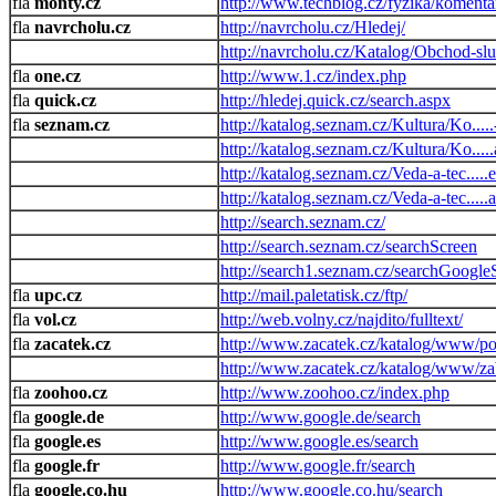
monty.cz
http://www.techblog.cz/fyzika/koment
navrcholu.cz
http://navrcholu.cz/Hledej/
http://navrcholu.cz/Katalog/Obchod-sl
one.cz
http://www.1.cz/index.php
quick.cz
http://hledej.quick.cz/search.aspx
seznam.cz
http://katalog.seznam.cz/Kultura/Ko....
http://katalog.seznam.cz/Kultura/Ko....
http://katalog.seznam.cz/Veda-a-tec...
http://katalog.seznam.cz/Veda-a-tec...
http://search.seznam.cz/
http://search.seznam.cz/searchScreen
http://search1.seznam.cz/searchGoogle
upc.cz
http://mail.paletatisk.cz/ftp/
vol.cz
http://web.volny.cz/najdito/fulltext/
zacatek.cz
http://www.zacatek.cz/katalog/www/poc
http://www.zacatek.cz/katalog/www/zab
zoohoo.cz
http://www.zoohoo.cz/index.php
google.de
http://www.google.de/search
google.es
http://www.google.es/search
google.fr
http://www.google.fr/search
google.co.hu
http://www.google.co.hu/search