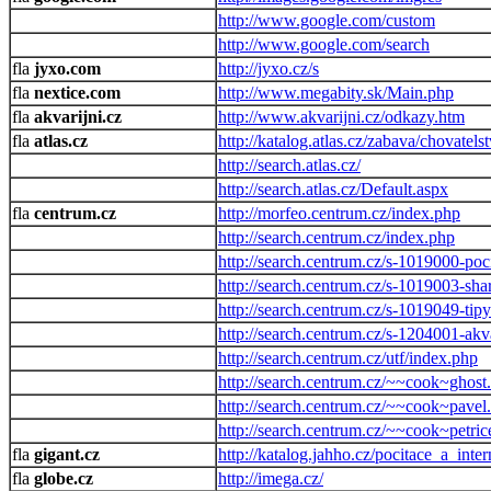
http://www.google.com/custom
http://www.google.com/search
jyxo.com
http://jyxo.cz/s
nextice.com
http://www.megabity.sk/Main.php
akvarijni.cz
http://www.akvarijni.cz/odkazy.htm
atlas.cz
http://katalog.atlas.cz/zabava/chovatelst
http://search.atlas.cz/
http://search.atlas.cz/Default.aspx
centrum.cz
http://morfeo.centrum.cz/index.php
http://search.centrum.cz/index.php
http://search.centrum.cz/s-1019000-poci
http://search.centrum.cz/s-1019003-sh
http://search.centrum.cz/s-1019049-t
http://search.centrum.cz/s-1204001-akva
http://search.centrum.cz/utf/index.php
http://search.centrum.cz/~~cook~ghost
http://search.centrum.cz/~~cook~pavel
http://search.centrum.cz/~~cook~petric
gigant.cz
http://katalog.jahho.cz/pocitace_a_int
globe.cz
http://imega.cz/