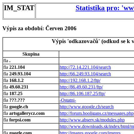
IM_STAT
Statistika pro: 'w
Výpis za období: Červen 2006
Výpis 'odkazovačů' (odkud se k v
Skupina
.
221.104
http://72.14.221.104/search
249.93.104
http://66.249.93.104/search
168.1.2
http://192.168.1.2/ftp/
49.60.231
http://86.49.60.231/ftp/
187.25
http://86.106.187.25/ftp/
???.???
-Ostatni-
google.ch
http://www.google.ch/search
artsgallerycz.com
http://forum.hooligans.cz/messages.php
forpsi.com
http://www.abserv.sk/modules.php
http://www.downloads.sk/index/html/m
google.com
http://images.google.com/imgres