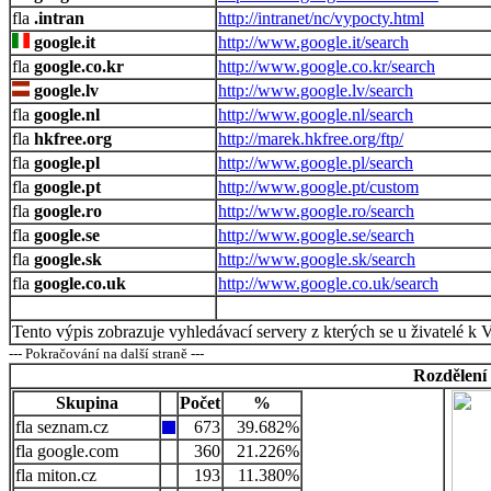
.intran
http://intranet/nc/vypocty.html
google.it
http://www.google.it/search
google.co.kr
http://www.google.co.kr/search
google.lv
http://www.google.lv/search
google.nl
http://www.google.nl/search
hkfree.org
http://marek.hkfree.org/ftp/
google.pl
http://www.google.pl/search
google.pt
http://www.google.pt/custom
google.ro
http://www.google.ro/search
google.se
http://www.google.se/search
google.sk
http://www.google.sk/search
google.co.uk
http://www.google.co.uk/search
Tento výpis zobrazuje vyhledávací servery z kterých se u živatelé k 
--- Pokračování na další straně ---
Rozdělení
Skupina
Počet
%
seznam.cz
673
39.682%
google.com
360
21.226%
miton.cz
193
11.380%