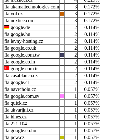
akamaitechnologies.com
3
0.172%
vol.cz
3
0.172%
nextice.com
3
0.172%
google.de
2
0.114%
google.hu
2
0.114%
levny-hosting.cz
2
0.114%
google.co.uk
2
0.114%
google.com.tw
2
0.114%
google.co.in
2
0.114%
google.com.tr
2
0.114%
casablanca.cz
2
0.114%
google.cl
2
0.114%
navrcholu.cz
1
0.057%
google.com.sv
1
0.057%
quick.cz
1
0.057%
akvarijni.cz
1
0.057%
idnes.cz
1
0.057%
221.104
1
0.057%
google.co.hu
1
0.057%
pcw.cz
1
0.057%