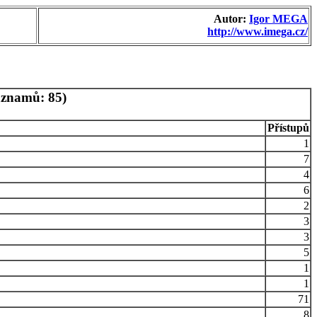
Autor:
Igor MEGA
http://www.imega.cz/
áznamů: 85)
Přístupů
1
7
4
6
2
3
3
5
1
1
71
8