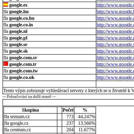
google.es
http://www.google.
google.hu
http://www.google.
google.co.hu
http://www.google.
google.co.in
http://www.google.c
google.nl
http://www.google.
google.pl
http://www.google.
google.se
http://www.google.
google.sk
http://www.google.
google.com.sv
http://www.google.
google.com.tr
http://www.google.
google.com.tw
http://www.google.
google.co.uk
http://www.google.
Tento výpis zobrazuje vyhledávací servery z kterých se u živatelé k 
--- Pokračování na další straně ---
Skupina
Počet
%
seznam.cz
773
44.247%
google.cz
237
13.566%
centrum.cz
204
11.677%