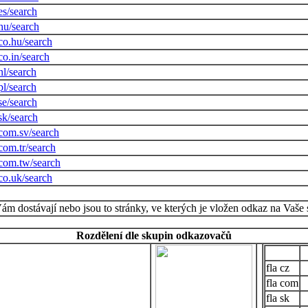
es/search
hu/search
co.hu/search
o.in/search
nl/search
pl/search
se/search
sk/search
com.sv/search
com.tr/search
com.tw/search
co.uk/search
Vám dostávají nebo jsou to stránky, ve kterých je vložen odkaz na Vaše 
Rozdělení dle skupin odkazovačů
cz
com
sk