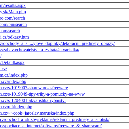
om/results.aspx
y.sk/Main.php
hoo.com/search
.com/bin/search
.com/search
ni.cz/odkazy.htm
s.cz/obchody_a_s.....ytove_doplnky/dekoracni_predmety_obrazy/
.cz/zabava/chovatelstvi_a_zvirata/akvaristika/
/
cz/Default.aspx
k.cz/
um.cz/index.php
um.cz/index.php
um.cz/s-1019003-shareware-a-freeware
rum.cz/s-1019049-tipy-triky-a-pomucky-na-www
um.cz/s-1204001-akvaristika-rybarstvi
m.cz/utf/index.php
rum.cz/~~cook~jaroslav.maruska/index.php
o.cz/obchod_a_sluzby/reklama/reklamni_predmety_a_sitotisk/
o.cz/pocitace_a_internet/software/freeware_&_shareware/