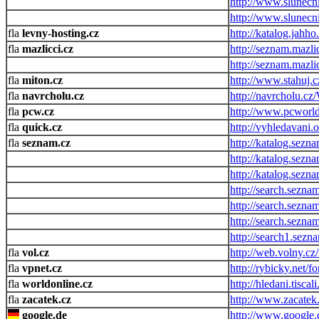
http://www.slunecni
http://www.slunecni
levny-hosting.cz
http://katalog.jahho
mazlicci.cz
http://seznam.mazli
http://seznam.mazlic
miton.cz
http://www.stahuj.
navrcholu.cz
http://navrcholu.c
pcw.cz
http://www.pcworl
quick.cz
http://vyhledavani.
seznam.cz
http://katalog.sezn
http://katalog.sezn
http://katalog.sezn
http://search.seznam
http://search.seznam
http://search.sezna
http://search1.sez
vol.cz
http://web.volny.cz/n
vpnet.cz
http://rybicky.net/
worldonline.cz
http://hledani.tisca
zacatek.cz
http://www.zacatek
google.de
http://www.google.