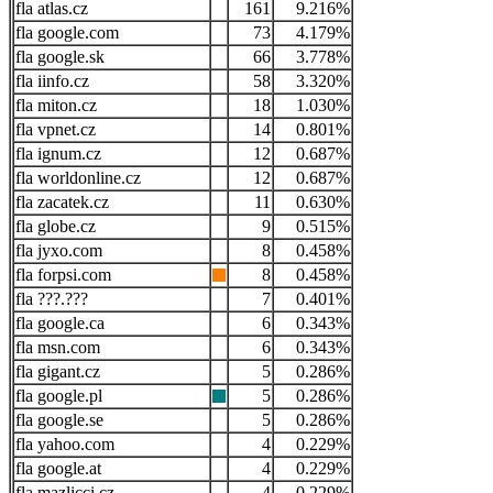
atlas.cz
161
9.216%
google.com
73
4.179%
google.sk
66
3.778%
iinfo.cz
58
3.320%
miton.cz
18
1.030%
vpnet.cz
14
0.801%
ignum.cz
12
0.687%
worldonline.cz
12
0.687%
zacatek.cz
11
0.630%
globe.cz
9
0.515%
jyxo.com
8
0.458%
forpsi.com
8
0.458%
???.???
7
0.401%
google.ca
6
0.343%
msn.com
6
0.343%
gigant.cz
5
0.286%
google.pl
5
0.286%
google.se
5
0.286%
yahoo.com
4
0.229%
google.at
4
0.229%
mazlicci.cz
4
0.229%