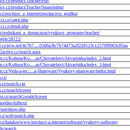
ce.cz/product/Teacher/exe/
ce.cz/product/Teacher/Spanelstina/
.cz/pocitace_a_internet/pocitacova_grafika/
cci.cz/categ.php
ci.cz/detail.php
cz/podnikani_a_domacnost/vyukove_programy/teacher/
z/Web/28122/
d.cz/pcw.nsf/4c7b7.....03d6a3b/7b74d73a2f228123c12570f9003c85aa
o2active.cz/search.aspx
am.cz/Kultura/Ko.....as/Chovatelstvi/Akvaristika/index_2.html
am.cz/Kultura/Ko.....as/Chovatelstvi/Akvaristika/index_3.html
am.cz/Veda-a-tec.....a-Shareware/Vyukovy-shareware/index.html
.cz/
.cz/search.cgi
m.cz/searchScreen
nam.cz/searchGoogleScreen
ajdito/fulltext/
forum/show.php
li.cz/web/search.php
.cz/katalog/www/pocitace-a-internet/software/vyukovy-software/
de/search