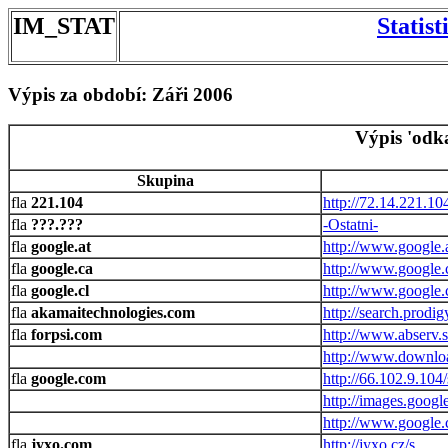
IM_STAT
Statis
Výpis za období: Záři 2006
Výpis 'odk
Skupina
221.104
http://72.14.221.10
???.???
-Ostatni-
google.at
http://www.google.a
google.ca
http://www.google.
google.cl
http://www.google.c
akamaitechnologies.com
http://search.prodi
forpsi.com
http://www.abserv.
http://www.downloa
google.com
http://66.102.9.104
http://images.googl
http://www.google.
jyxo.com
http://jyxo.cz/s