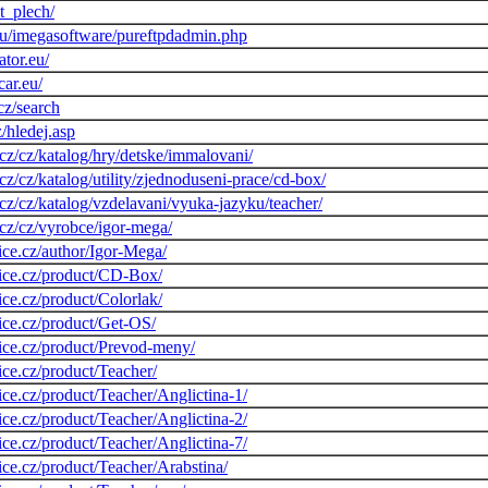
t_plech/
u/imegasoftware/pureftpdadmin.php
ator.eu/
ar.eu/
cz/search
z/hledej.asp
.cz/cz/katalog/hry/detske/immalovani/
cz/cz/katalog/utility/zjednoduseni-prace/cd-box/
.cz/cz/katalog/vzdelavani/vyuka-jazyku/teacher/
.cz/cz/vyrobce/igor-mega/
ice.cz/author/Igor-Mega/
ice.cz/product/CD-Box/
ce.cz/product/Colorlak/
ice.cz/product/Get-OS/
ice.cz/product/Prevod-meny/
ce.cz/product/Teacher/
ce.cz/product/Teacher/Anglictina-1/
ce.cz/product/Teacher/Anglictina-2/
ce.cz/product/Teacher/Anglictina-7/
ce.cz/product/Teacher/Arabstina/