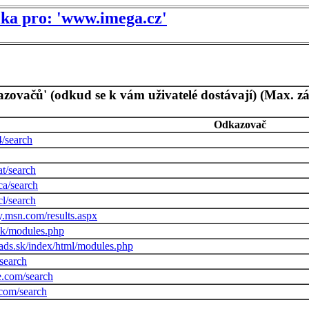
tika pro: 'www.imega.cz'
azovačů' (odkud se k vám uživatelé dostávají) (Max. z
Odkazovač
4/search
t/search
ca/search
l/search
gy.msn.com/results.aspx
sk/modules.php
ds.sk/index/html/modules.php
/search
e.com/search
com/search