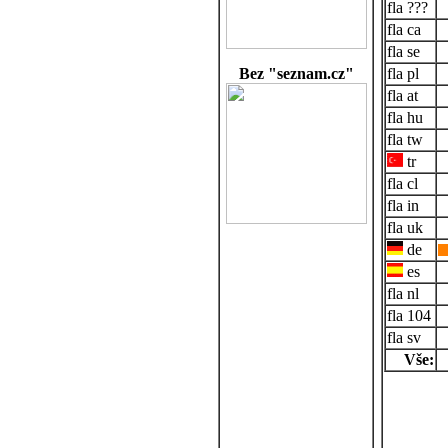
???
ca
se
Bez "seznam.cz"
pl
at
hu
tw
tr
cl
in
uk
de
es
nl
104
sv
Vše: