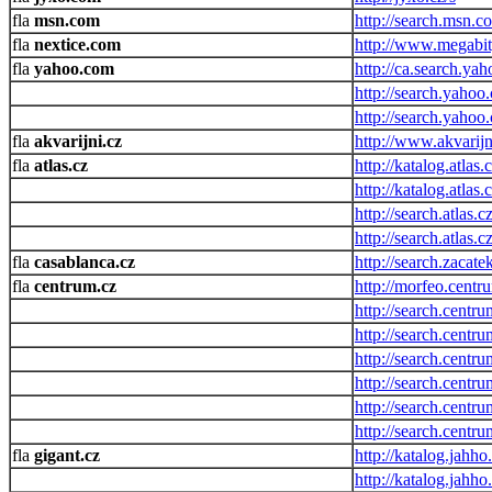
msn.com
http://search.msn.c
nextice.com
http://www.megabit
yahoo.com
http://ca.search.ya
http://search.yahoo
http://search.yahoo
akvarijni.cz
http://www.akvarij
atlas.cz
http://katalog.atla
http://katalog.atlas
http://search.atlas.cz
http://search.atlas.
casablanca.cz
http://search.zacate
centrum.cz
http://morfeo.centr
http://search.centr
http://search.centr
http://search.cent
http://search.centr
http://search.centru
http://search.cent
gigant.cz
http://katalog.jahh
http://katalog.jahh