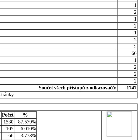
1
2
1
2
1
5
5
66
1
2
2
2
Součet všech přístupů z odkazovačů:
1747
stránky.
Počet
%
1530
87.579%
105
6.010%
66
3.778%