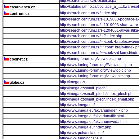
http://search.atlas.cz/Default.aspx
http://katalog.jahho.cz/pocitace_a_.....ftware/
casablanca.cz
http://search.centrum.cz/index.php
centrum.cz
http://search.centrum.cz/s-1019000-pocitace-a-
http://search.centrum.cz/s-1019003-shareware
http://search.centrum.cz/s-1204001-akvaristika-
http://search.centrum.cz/utf/index.php
http://search.centrum.cz/~~cook~brablecova/i
http://search.centrum.cz/~~cook~krejiv/index.p
http://search.centrum.cz/~~cook~zd.kumst/inde
http://tuning-forum.org/viewtopic.php
coolnet.cz
http://www.tuning-forum.org///viewtopic.php
http://www.tuning-forum.org//viewtopic.php
http://www.tuning-forum.org/viewtopic.php
http://imega.cz/
globe.cz
http://imega.cz/smalt_plech/
http://imega.cz/smalt_plech/index_plech.php
http://imega.cz/smalt_plech/index_smalt.php
http://www.imega.eu/
http://www.imega.eu/akvarium/denik.php
http://www.imega.eu/akvarium/filtr.html
http://www.imega.eu/akvarium/voda.html
http://www.imega.eu/index.php
http://www.pctranslator.eu/
http://www.tunningcar.eu/