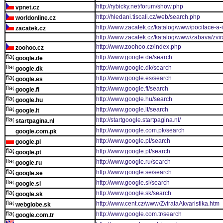
http://rybicky.net/forum/show.php
vpnet.cz
http://hledani.tiscali.cz/web/search.php
worldonline.cz
http://www.zacatek.cz/katalog/www/pocitace-a-i
zacatek.cz
http://www.zacatek.cz/katalog/www/zabava/zvira
http://www.zoohoo.cz/index.php
zoohoo.cz
http://www.google.de/search
google.de
http://www.google.dk/search
google.dk
http://www.google.es/search
google.es
http://www.google.fi/search
google.fi
http://www.google.hu/search
google.hu
http://www.google.lt/search
google.lt
http://startgoogle.startpagina.nl/
startpagina.nl
http://www.google.com.pk/search
google.com.pk
http://www.google.pl/search
google.pl
http://www.google.pt/search
google.pt
http://www.google.ru/search
google.ru
http://www.google.se/search
google.se
http://www.google.si/search
google.si
http://www.google.sk/search
google.sk
http://www.cent.cz/www/ZvirataAkvaristika.htm
webglobe.sk
http://www.google.com.tr/search
google.com.tr