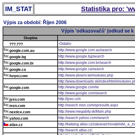
IM_STAT
Statistika pro: '
Výpis za období: Říjen 2006
Výpis 'odkazovačů' (odkud se k 
Skupina
-Ostatni-
???.???
http://www.google.com.au/search
google.com.au
http://www.google.bg/search
google.bg
http://www.google.com.br/search
google.com.br
http://www.google.ca/search
google.ca
http://www.abserv.sk/modules.php
forpsi.com
http://www.downloads.sk/index/html/modules.p
http://www.google.com/ie
google.com
http://www.google.com/search
http://jyxo.cz/s
jyxo.com
http://search.msn.com/spresults.aspx
msn.com
http://www.megabity.sk/Main.php
nextice.com
http://search.yahoo.com/search
yahoo.com
http://katalog.atlas.cz/zabava/chovatelstvi_a_zv
atlas.cz
http://search.atlas.cz/