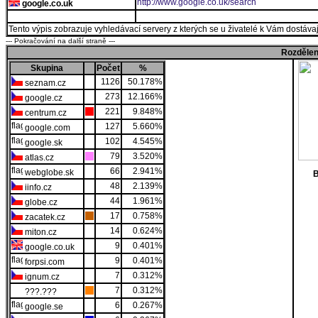
http://www.google.co.uk/search
google.co.uk
Tento výpis zobrazuje vyhledávací servery z kterých se u živatelé k Vám dostávají
--- Pokračování na další straně ---
Rozdělen
Skupina
Počet
%
1126
50.178%
seznam.cz
273
12.166%
google.cz
221
9.848%
centrum.cz
127
5.660%
google.com
102
4.545%
google.sk
79
3.520%
atlas.cz
66
2.941%
webglobe.sk
B
48
2.139%
iinfo.cz
44
1.961%
globe.cz
17
0.758%
zacatek.cz
14
0.624%
miton.cz
9
0.401%
google.co.uk
9
0.401%
forpsi.com
7
0.312%
ignum.cz
7
0.312%
???.???
6
0.267%
google.se