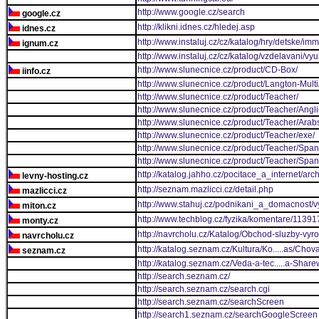
http://www.google.cz/search
google.cz
http://klikni.idnes.cz/hledej.asp
idnes.cz
http://www.instaluj.cz/cz/katalog/hry/detske/im
ignum.cz
http://www.instaluj.cz/cz/katalog/vzdelavani/vy
http://www.slunecnice.cz/product/CD-Box/
iinfo.cz
http://www.slunecnice.cz/product/Langton-Multi
http://www.slunecnice.cz/product/Teacher/
http://www.slunecnice.cz/product/Teacher/Angli
http://www.slunecnice.cz/product/Teacher/Arabs
http://www.slunecnice.cz/product/Teacher/exe/
http://www.slunecnice.cz/product/Teacher/Span
http://www.slunecnice.cz/product/Teacher/Span
http://katalog.jahho.cz/pocitace_a_internet/a
levny-hosting.cz
http://seznam.mazlicci.cz/detail.php
mazlicci.cz
http://www.stahuj.cz/podnikani_a_domacnost/
miton.cz
http://www.techblog.cz/fyzika/komentare/1139
monty.cz
http://navrcholu.cz/Katalog/Obchod-sluzby-vyr
navrcholu.cz
http://katalog.seznam.cz/Kultura/Ko.....as/Chova
seznam.cz
http://katalog.seznam.cz/Veda-a-tec.....a-Sha
http://search.seznam.cz/
http://search.seznam.cz/search.cgi
http://search.seznam.cz/searchScreen
http://search1.seznam.cz/searchGoogleScreen