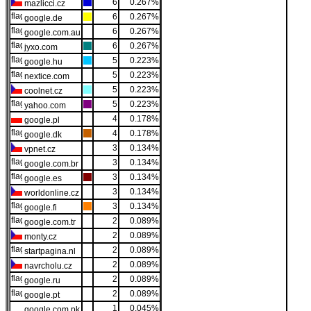
6
0.267%
mazlicci.cz
6
0.267%
google.de
6
0.267%
google.com.au
6
0.267%
jyxo.com
5
0.223%
google.hu
5
0.223%
nextice.com
5
0.223%
coolnet.cz
5
0.223%
yahoo.com
4
0.178%
google.pl
4
0.178%
google.dk
3
0.134%
vpnet.cz
3
0.134%
google.com.br
3
0.134%
google.es
3
0.134%
worldonline.cz
3
0.134%
google.fi
2
0.089%
google.com.tr
2
0.089%
monty.cz
2
0.089%
startpagina.nl
2
0.089%
navrcholu.cz
2
0.089%
google.ru
2
0.089%
google.pt
1
0.045%
google.com.pk