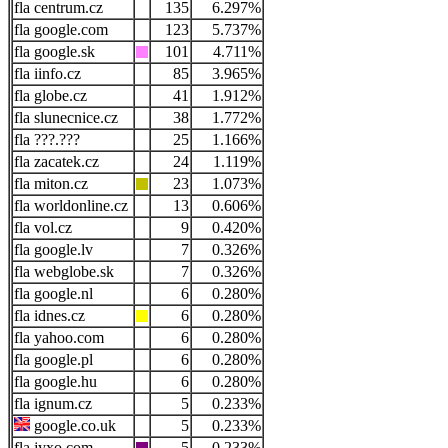
centrum.cz
135
6.297%
google.com
123
5.737%
google.sk
101
4.711%
iinfo.cz
85
3.965%
globe.cz
41
1.912%
slunecnice.cz
38
1.772%
???.???
25
1.166%
zacatek.cz
24
1.119%
miton.cz
23
1.073%
worldonline.cz
13
0.606%
vol.cz
9
0.420%
google.lv
7
0.326%
webglobe.sk
7
0.326%
google.nl
6
0.280%
idnes.cz
6
0.280%
yahoo.com
6
0.280%
google.pl
6
0.280%
google.hu
6
0.280%
ignum.cz
5
0.233%
google.co.uk
5
0.233%
jyxo.com
5
0.233%