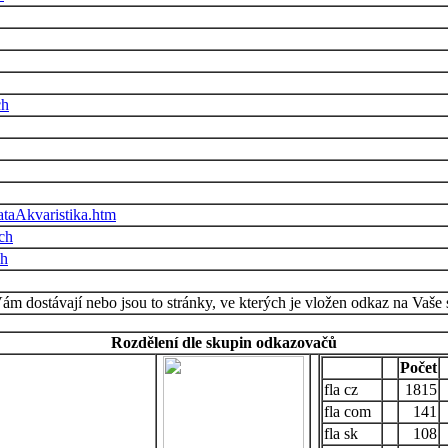
ch
taAkvaristika.htm
ch
ch
Vám dostávají nebo jsou to stránky, ve kterých je vložen odkaz na Vaše 
Rozdělení dle skupin odkazovačů
Počet
cz
1815
com
141
sk
108