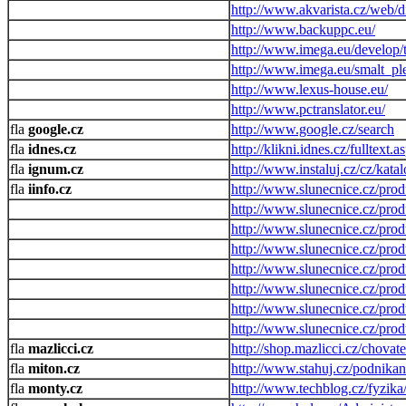
http://www.akvarista.cz/web/d
http://www.backuppc.eu/
http://www.imega.eu/develop/
http://www.imega.eu/smalt_pl
http://www.lexus-house.eu/
http://www.pctranslator.eu/
google.cz
http://www.google.cz/search
idnes.cz
http://klikni.idnes.cz/fulltext.a
ignum.cz
http://www.instaluj.cz/cz/kata
iinfo.cz
http://www.slunecnice.cz/pro
http://www.slunecnice.cz/produ
http://www.slunecnice.cz/prod
http://www.slunecnice.cz/prod
http://www.slunecnice.cz/prod
http://www.slunecnice.cz/prod
http://www.slunecnice.cz/prod
http://www.slunecnice.cz/prod
mazlicci.cz
http://shop.mazlicci.cz/chovate
miton.cz
http://www.stahuj.cz/podnik
monty.cz
http://www.techblog.cz/fyzik