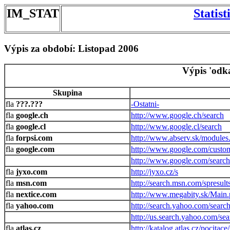
IM_STAT
Statis
Výpis za období: Listopad 2006
Výpis 'odk
Skupina
???.???
-Ostatni-
google.ch
http://www.google.ch/search
google.cl
http://www.google.cl/search
forpsi.com
http://www.abserv.sk/modules
google.com
http://www.google.com/custo
http://www.google.com/search
jyxo.com
http://jyxo.cz/s
msn.com
http://search.msn.com/spresult
nextice.com
http://www.megabity.sk/Main
yahoo.com
http://search.yahoo.com/searc
http://us.search.yahoo.com/sea
atlas.cz
http://katalog.atlas.cz/pocita