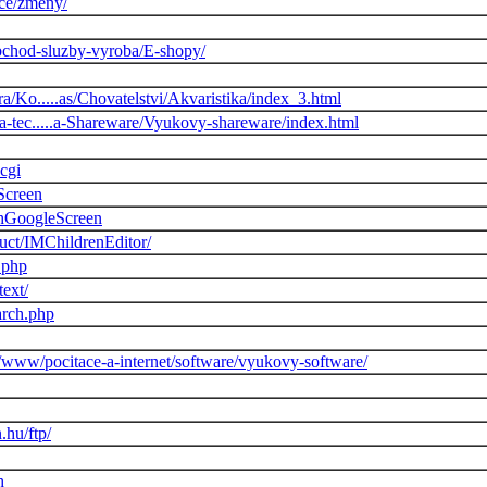
ace/zmeny/
Obchod-sluzby-vyroba/E-shopy/
ra/Ko.....as/Chovatelstvi/Akvaristika/index_3.html
-a-tec.....a-Shareware/Vyukovy-shareware/index.html
.cgi
hScreen
rchGoogleScreen
uct/IMChildrenEditor/
w.php
text/
earch.php
/www/pocitace-a-internet/software/vyukovy-software/
.hu/ftp/
h