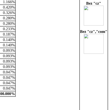
1.166%
Bez "cz"
0.420%
0.326%
0.280%
0.280%
0.233%
Bez "cz","com"
0.187%
0.140%
0.140%
0.093%
0.093%
0.093%
0.093%
0.047%
0.047%
0.047%
0.047%
100.000%