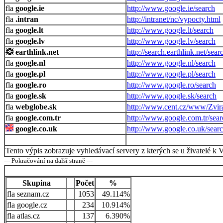
google.ie
http://www.google.ie/search
.intran
http://intranet/nc/vypocty.html
google.lt
http://www.google.lt/search
google.lv
http://www.google.lv/search
earthlink.net
http://search.earthlink.net/sear
google.nl
http://www.google.nl/search
google.pl
http://www.google.pl/search
google.ro
http://www.google.ro/search
google.sk
http://www.google.sk/search
webglobe.sk
http://www.cent.cz/www/Zvira
google.com.tr
http://www.google.com.tr/sear
google.co.uk
http://www.google.co.uk/sear
Tento výpis zobrazuje vyhledávací servery z kterých se u živatelé k 
--- Pokračování na další straně ---
Skupina
Počet
%
seznam.cz
1053
49.114%
google.cz
234
10.914%
atlas.cz
137
6.390%