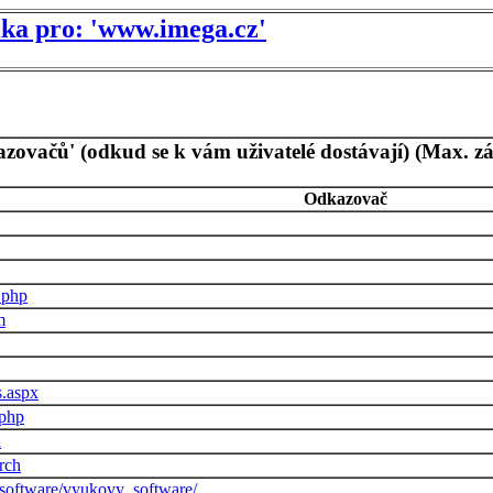
tika pro: 'www.imega.cz'
azovačů' (odkud se k vám uživatelé dostávají) (Max. z
Odkazovač
.php
m
s.aspx
.php
h
rch
ce/software/vyukovy_software/