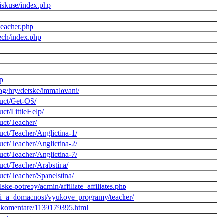
iskuse/index.php
teacher.php
ech/index.php
sp
log/hry/detske/immalovani/
duct/Get-OS/
ct/LittleHelp/
uct/Teacher/
uct/Teacher/Anglictina-1/
uct/Teacher/Anglictina-2/
uct/Teacher/Anglictina-7/
uct/Teacher/Arabstina/
uct/Teacher/Spanelstina/
lske-potreby/admin/affiliate_affiliates.php
ani_a_domacnost/vyukove_programy/teacher/
a/komentare/1139179395.html