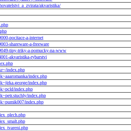
chovatelstvi_a_zvirata/akvaristika/
x.php
.php
9000-pocitace-a-internet
19003-shareware-a-freeware
019049-tipy-triky-a-pomucky-na-www
4001-akvaristika-rybarstvi
ndex.php
ekr~/index.php
ook~aaaromanka/index.php
ok~jirka.george/index.php
ok~pcld/index.php
ok~petr.stuchly/index.php
ook~pumik007/index.php
ndex_plech.php
ndex_smalt.php
dex_tvareni.php