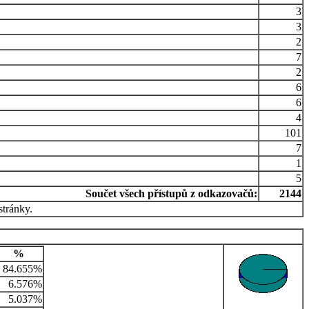
3
3
2
7
2
6
6
4
101
7
1
5
Součet všech přístupů z odkazovačů:
2144
stránky.
%
84.655%
6.576%
5.037%