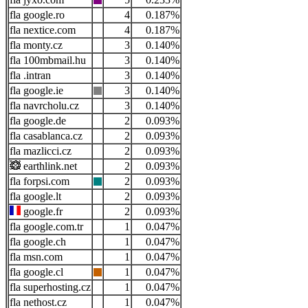
google.ro
4
0.187%
nextice.com
4
0.187%
monty.cz
3
0.140%
100mbmail.hu
3
0.140%
.intran
3
0.140%
google.ie
3
0.140%
navrcholu.cz
3
0.140%
google.de
2
0.093%
casablanca.cz
2
0.093%
mazlicci.cz
2
0.093%
earthlink.net
2
0.093%
forpsi.com
2
0.093%
google.lt
2
0.093%
google.fr
2
0.093%
google.com.tr
1
0.047%
google.ch
1
0.047%
msn.com
1
0.047%
google.cl
1
0.047%
superhosting.cz
1
0.047%
nethost.cz
1
0.047%