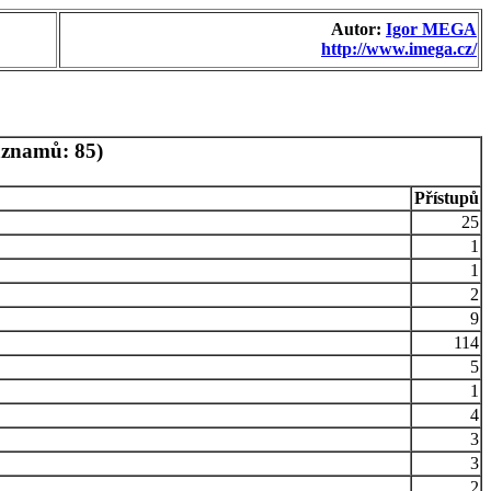
Autor:
Igor MEGA
http://www.imega.cz/
áznamů: 85)
Přístupů
25
1
1
2
9
114
5
1
4
3
3
2