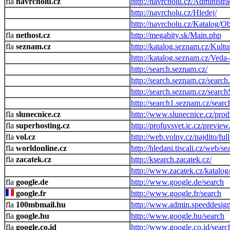
navrcholu.cz
http://navrcholu.cz/Administr
http://navrcholu.cz/Hledej/
http://navrcholu.cz/Katalog/
nethost.cz
http://megabity.sk/Main.php
seznam.cz
http://katalog.seznam.cz/Kultu
http://katalog.seznam.cz/Veda
http://search.seznam.cz/
http://search.seznam.cz/search
http://search.seznam.cz/searc
http://search1.seznam.cz/sea
slunecnice.cz
http://www.slunecnice.cz/prod
superhosting.cz
http://profuvsvet.ic.cz/previe
vol.cz
http://web.volny.cz/najdito/full
worldonline.cz
http://hledani.tiscali.cz/web/s
zacatek.cz
http://ksearch.zacatek.cz/
http://www.zacatek.cz/katalog
google.de
http://www.google.de/search
google.fr
http://www.google.fr/search
100mbmail.hu
http://www.admin.speeddesign
google.hu
http://www.google.hu/search
google.co.id
http://www.google.co.id/searc