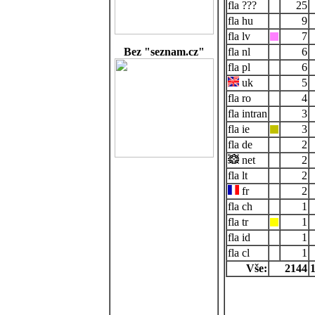
???
25
hu
9
lv
7
Bez "seznam.cz"
nl
6
pl
6
uk
5
ro
4
intran
3
ie
3
de
2
net
2
lt
2
fr
2
ch
1
tr
1
id
1
cl
1
Vše:
2144