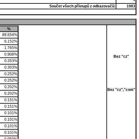
4
Součet všech přístupů z odkazovačů:
1983
%
88.654%
6.152%
1.765%
0.908%
Bez "cz"
0.353%
0.303%
0.252%
0.252%
0.202%
Bez "cz","com"
0.202%
0.151%
0.151%
0.101%
0.101%
0.101%
0.101%