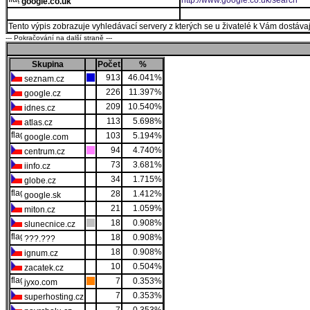
http://www.google.co.uk/search
google.co.uk
Tento výpis zobrazuje vyhledávací servery z kterých se u živatelé k Vám dostávají
--- Pokračování na další straně ---
Skupina
Počet
%
913
46.041%
seznam.cz
226
11.397%
google.cz
209
10.540%
idnes.cz
113
5.698%
atlas.cz
103
5.194%
google.com
94
4.740%
centrum.cz
73
3.681%
iinfo.cz
34
1.715%
globe.cz
28
1.412%
google.sk
21
1.059%
miton.cz
18
0.908%
slunecnice.cz
18
0.908%
???.???
18
0.908%
ignum.cz
10
0.504%
zacatek.cz
7
0.353%
jyxo.com
7
0.353%
superhosting.cz