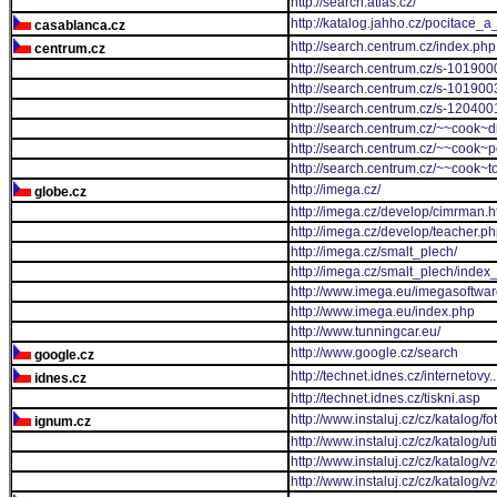
http://search.atlas.cz/
http://katalog.jahho.cz/pocitace_
casablanca.cz
http://search.centrum.cz/index.php
centrum.cz
http://search.centrum.cz/s-101900
http://search.centrum.cz/s-10190
http://search.centrum.cz/s-1204001
http://search.centrum.cz/~~cook~d
http://search.centrum.cz/~~cook~
http://search.centrum.cz/~~cook~
http://imega.cz/
globe.cz
http://imega.cz/develop/cimrman.h
http://imega.cz/develop/teacher.p
http://imega.cz/smalt_plech/
http://imega.cz/smalt_plech/index
http://www.imega.eu/imegasoftwa
http://www.imega.eu/index.php
http://www.tunningcar.eu/
http://www.google.cz/search
google.cz
http://technet.idnes.cz/internetovy
idnes.cz
http://technet.idnes.cz/tiskni.asp
http://www.instaluj.cz/cz/katalog/f
ignum.cz
http://www.instaluj.cz/cz/katalog/ut
http://www.instaluj.cz/cz/katalog/v
http://www.instaluj.cz/cz/katalog/