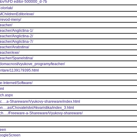
extov%FD editor-500000_d-7b
olorlak/
IMChildrenEditor/exe/
/Prevod-meny/
Teacher/
eacher/Anglictina-1/
eacher/Anglictina-2/
eacher/Anglictina-7/
Teacher/Arabstina/
Teacher/exe/
Teacher/Spanelstina/
a_domacnost/vyukove_programy/teacher/
mentare/1139179395.html
e-Internet/Software/
tml
rch.aspx
ec.....a-Shareware/Vyukovy-shareware/index.html
n.....as/Chovatelstvi/Akvaristika/index_3.html
ech...../Freeware-a-Shareware/Vyukovy-shareware/
reen
GoogleScreen