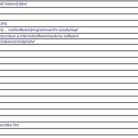
IMChildrenEditor/
h.php
/p.....rnet/software/programovaciho-jazyky/asp/
/pocitace-a-internet/software/vyukovy-software/
/zabava/zvirata/ryby/
aristika.htm