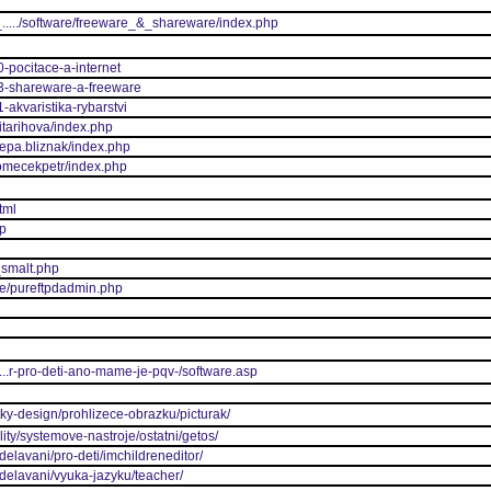
a_...../software/freeware_&_shareware/index.php
0-pocitace-a-internet
03-shareware-a-freeware
-akvaristika-rybarstvi
itarihova/index.php
pepa.bliznak/index.php
tomecekpetr/index.php
tml
hp
_smalt.php
re/pureftpdadmin.php
.....r-pro-deti-ano-mame-je-pqv-/software.asp
otky-design/prohlizece-obrazku/picturak/
ility/systemove-nastroje/ostatni/getos/
zdelavani/pro-deti/imchildreneditor/
vzdelavani/vyuka-jazyku/teacher/