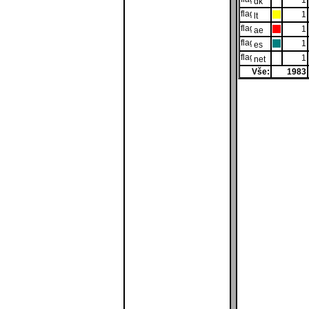
1
dk
1
lt
1
ae
1
es
1
net
Vše:
1983