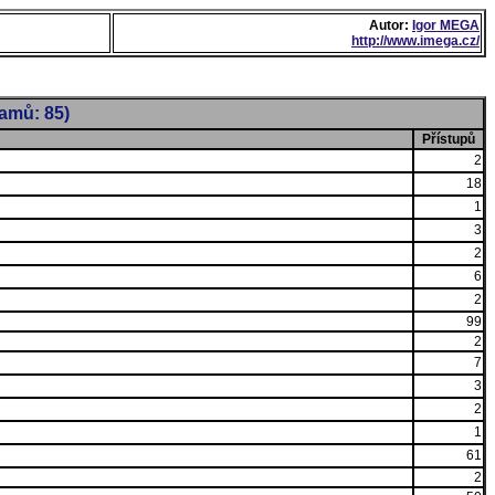
Autor:
Igor MEGA
http://www.imega.cz/
namů: 85)
Přístupů
2
18
1
3
2
6
2
99
2
7
3
2
1
61
2