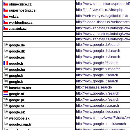
http://www.slunecnice.cz/product/
slunecnice.cz
http://profuvsvet.ic.cz/view.php
superhosting.cz
http://web.volny.cz/najdito/fulltext/
vol.cz
http://hledani.tiscali.cz/web/searc
worldonline.cz
http://www.zacatek.cz/katalog/www
zacatek.cz
http://www.zacatek.cz/katalog/www
http://www.zacatek.cz/katalog/www
http://www.google.de/search
google.de
http://www.google.dk/search
google.dk
http://www.google.es/search
google.es
http://www.google.fr/search
google.fr
http://www.google.hu/search
google.hu
http://www.google.it/search
google.it
http://www.google.lt/search
google.lt
http://sesam.se/search/
basefarm.net
http://www.google.nl/search
google.nl
http://www.google.pl/search
google.pl
http://www.google.si/search
google.si
http://www.google.sk/search
google.sk
http://www.cent.cz/www/ZvirataAkv
webglobe.sk
http://www.google.com.tr/search
google.com.tr