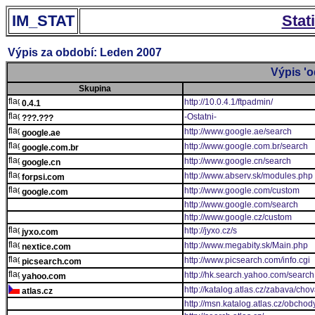
IM_STAT
Stat
Výpis za období: Leden 2007
Výpis 'o
Skupina
http://10.0.4.1/ftpadmin/
0.4.1
-Ostatni-
???.???
http://www.google.ae/search
google.ae
http://www.google.com.br/search
google.com.br
http://www.google.cn/search
google.cn
http://www.abserv.sk/modules.php
forpsi.com
http://www.google.com/custom
google.com
http://www.google.com/search
http://www.google.cz/custom
http://jyxo.cz/s
jyxo.com
http://www.megabity.sk/Main.php
nextice.com
http://www.picsearch.com/info.cgi
picsearch.com
http://hk.search.yahoo.com/search
yahoo.com
http://katalog.atlas.cz/zabava/chov
atlas.cz
http://msn.katalog.atlas.cz/obchod