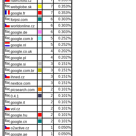
7
0.353%
navrcholu.cz
7
0.353%
webglobe.sk
7
0.353%
google.fr
6
0.303%
forpsi.com
6
0.303%
worldonline.cz
6
0.303%
google.de
5
0.252%
google.com.tr
5
0.252%
google.nl
4
0.202%
google.co.uk
4
0.202%
google.pl
3
0.151%
google.si
3
0.151%
google.com.br
3
0.151%
ihned.cz
3
0.151%
nextice.com
2
0.101%
picsearch.com
2
0.101%
0.4.1
2
0.101%
google.it
2
0.101%
vol.cz
2
0.101%
google.hu
2
0.101%
google.cn
1
0.050%
o2active.cz
1
0.050%
google.ae