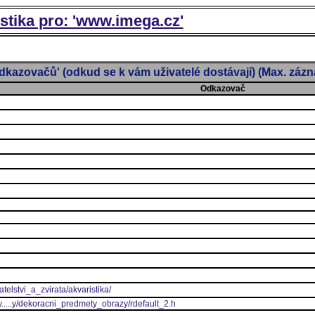
istika pro: 'www.imega.cz'
dkazovačů' (odkud se k vám uživatelé dostávají) (Max. záz
Odkazovač
atelstvi_a_zvirata/akvaristika/
y.....y/dekoracni_predmety_obrazy/rdefault_2.h