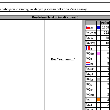
 nebo jsou to stránky, ve kterých je vložen odkaz na Vaše stránky.
Rozdělení dle skupin odkazovačů
Počet
1758
cz
122
com
35
sk
18
???
7
fr
6
de
5
tr
Bez "seznam.cz"
5
nl
4
uk
4
pl
3
br
3
si
2
cn
2
hu
2
1
2
it