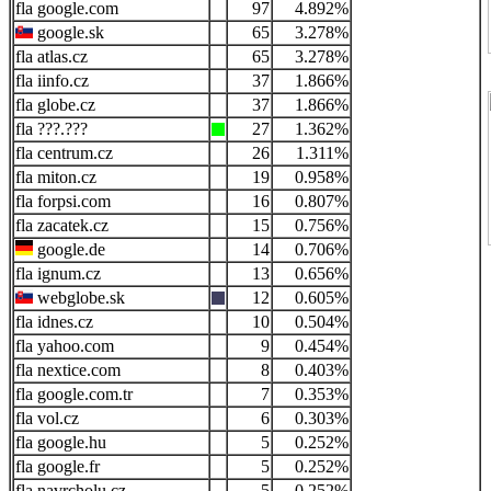
google.com
97
4.892%
google.sk
65
3.278%
atlas.cz
65
3.278%
iinfo.cz
37
1.866%
globe.cz
37
1.866%
???.???
27
1.362%
centrum.cz
26
1.311%
miton.cz
19
0.958%
forpsi.com
16
0.807%
zacatek.cz
15
0.756%
google.de
14
0.706%
ignum.cz
13
0.656%
webglobe.sk
12
0.605%
idnes.cz
10
0.504%
yahoo.com
9
0.454%
nextice.com
8
0.403%
google.com.tr
7
0.353%
vol.cz
6
0.303%
google.hu
5
0.252%
google.fr
5
0.252%
navrcholu.cz
5
0.252%