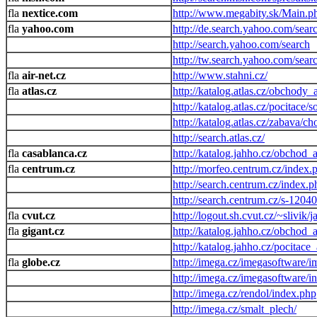
nextice.com
http://www.megabity.sk/Main.p
yahoo.com
http://de.search.yahoo.com/sear
http://search.yahoo.com/search
http://tw.search.yahoo.com/sear
air-net.cz
http://www.stahni.cz/
atlas.cz
http://katalog.atlas.cz/obchody
http://katalog.atlas.cz/pocitace
http://katalog.atlas.cz/zabava/ch
http://search.atlas.cz/
casablanca.cz
http://katalog.jahho.cz/obchod
centrum.cz
http://morfeo.centrum.cz/index.
http://search.centrum.cz/index.p
http://search.centrum.cz/s-12040
cvut.cz
http://logout.sh.cvut.cz/~slivik/
gigant.cz
http://katalog.jahho.cz/obchod_
http://katalog.jahho.cz/pocitac
globe.cz
http://imega.cz/imegasoftware/i
http://imega.cz/imegasoftware/i
http://imega.cz/rendol/index.php
http://imega.cz/smalt_plech/