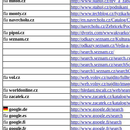
miton.cz
http://www.stahuj.cz/hry_a_zab
http://www.stahuj.cz/podnikan
monty.cz
http://www.techblog.cz/fyzika
navrcholu.cz
http://en.navrcholu.cz/Catalog/
http://navrcholu.cz/Zebricek/Po
pipni.cz
http://dvorix.com/wwwakvarko/
seznam.cz
http://odkazy.seznam.cz/Kultura
http://odkazy.seznam.cz/Veda-a
http://search.seznam.cz/
http://search.seznam.cz/search.c
http://search.seznam.cz/searchS
http://search1.seznam.cz/searc
vol.cz
http://web.volny.cz/najdito/fullte
http://web.volny.cz/najdito/imag
worldonline.cz
http://hledani.tiscali.cz/web/sea
zacatek.cz
http://www.zacatek.cz/katalog/
http://www.zacatek.cz/katalog/
google.de
http://www.google.de/search
google.es
http://www.google.es/search
google.fi
http://www.google.fi/search
google.fr
http://www.google.fr/search