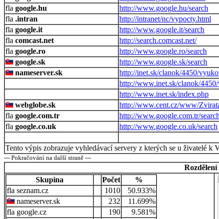
google.hu
http://www.google.hu/search
.intran
http://intranet/nc/vypocty.html
google.it
http://www.google.it/search
comcast.net
http://search.comcast.net/
google.ro
http://www.google.ro/search
google.sk
http://www.google.sk/search
nameserver.sk
http://inet.sk/clanok/4450/vyu
http://www.inet.sk/clanok/445
http://www.inet.sk/index.php
webglobe.sk
http://www.cent.cz/www/Zvirat
google.com.tr
http://www.google.com.tr/searc
google.co.uk
http://www.google.co.uk/search
Tento výpis zobrazuje vyhledávací servery z kterých se u živatelé k 
--- Pokračování na další straně ---
Rozdělení
Skupina
Počet
%
seznam.cz
1010
50.933%
nameserver.sk
232
11.699%
google.cz
190
9.581%