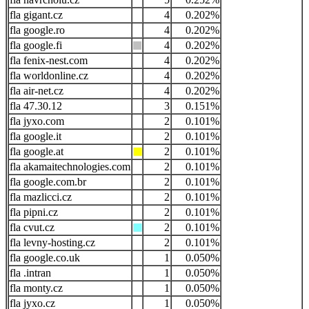
gigant.cz
4
0.202%
google.ro
4
0.202%
google.fi
4
0.202%
fenix-nest.com
4
0.202%
worldonline.cz
4
0.202%
air-net.cz
4
0.202%
47.30.12
3
0.151%
jyxo.com
2
0.101%
google.it
2
0.101%
google.at
2
0.101%
akamaitechnologies.com
2
0.101%
google.com.br
2
0.101%
mazlicci.cz
2
0.101%
pipni.cz
2
0.101%
cvut.cz
2
0.101%
levny-hosting.cz
2
0.101%
google.co.uk
1
0.050%
.intran
1
0.050%
monty.cz
1
0.050%
jyxo.cz
1
0.050%