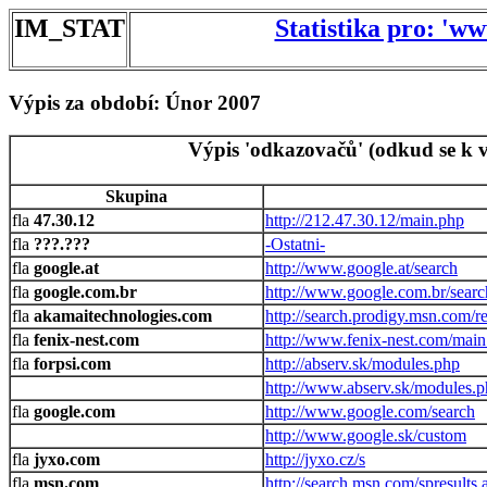
IM_STAT
Statistika pro: 'w
Výpis za období: Únor 2007
Výpis 'odkazovačů' (odkud se k v
Skupina
47.30.12
http://212.47.30.12/main.php
???.???
-Ostatni-
google.at
http://www.google.at/search
google.com.br
http://www.google.com.br/searc
akamaitechnologies.com
http://search.prodigy.msn.com/re
fenix-nest.com
http://www.fenix-nest.com/main
forpsi.com
http://abserv.sk/modules.php
http://www.abserv.sk/modules.
google.com
http://www.google.com/search
http://www.google.sk/custom
jyxo.com
http://jyxo.cz/s
msn.com
http://search.msn.com/spresults.