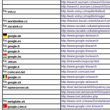
http://search.seznam.cz/searchScre
http://search1.seznam.cz/searchGo
http://web.volny.cz/najdito/fulltext/
vol.cz
http://web.volny.cz/najdito/image/
http://hledani.tiscali.cz/web/search.p
worldonline.cz
http://www.zacatek.cz/katalog/www/po
zacatek.cz
http://www.zacatek.cz/katalog/www/z
http://www.google.de/search
google.de
http://www.google.es/search
google.es
http://www.google.fi/search
google.fi
http://www.google.fr/search
google.fr
http://www.google.hu/search
google.hu
http://intranet/nc/vypocty.html
.intran
http://www.google.it/search
google.it
http://search.comcast.net/
comcast.net
http://www.google.ro/search
google.ro
http://www.google.sk/search
google.sk
http://inet.sk/clanok/4450/vyukovy-
nameserver.sk
http://www.inet.sk/clanok/4450/vyu
http://www.inet.sk/index.php
http://www.cent.cz/www/ZvirataAkvari
webglobe.sk
http://www.google.com.tr/search
google.com.tr