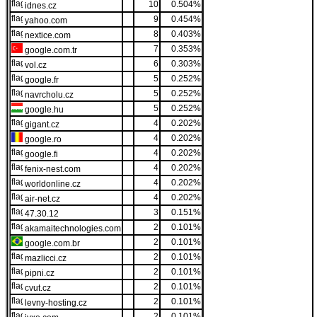
10
0.504%
idnes.cz
9
0.454%
yahoo.com
8
0.403%
nextice.com
7
0.353%
google.com.tr
6
0.303%
vol.cz
5
0.252%
google.fr
5
0.252%
navrcholu.cz
5
0.252%
google.hu
4
0.202%
gigant.cz
4
0.202%
google.ro
4
0.202%
google.fi
4
0.202%
fenix-nest.com
4
0.202%
worldonline.cz
4
0.202%
air-net.cz
3
0.151%
47.30.12
2
0.101%
akamaitechnologies.com
2
0.101%
google.com.br
2
0.101%
mazlicci.cz
2
0.101%
pipni.cz
2
0.101%
cvut.cz
2
0.101%
levny-hosting.cz
2
0.101%