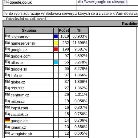
http://www.google.co.uk/search
google.co.uk
Tento výpis zobrazuje vyhledávací servery z kterých se u živatelé k Vám dostávají
--- Pokračování na další straně ---
Rozdělen
Skupina
Počet
%
1010
50.933%
seznam.cz
232
11.699%
nameserver.sk
190
9.581%
google.cz
97
4.892%
google.com
65
3.278%
atlas.cz
65
3.278%
google.sk
37
1.866%
iinfo.cz
37
1.866%
globe.cz
27
1.362%
???.???
26
1.311%
centrum.cz
19
0.958%
miton.cz
16
0.807%
forpsi.com
15
0.756%
zacatek.cz
14
0.706%
google.de
13
0.656%
ignum.cz
12
0.605%
webglobe.sk