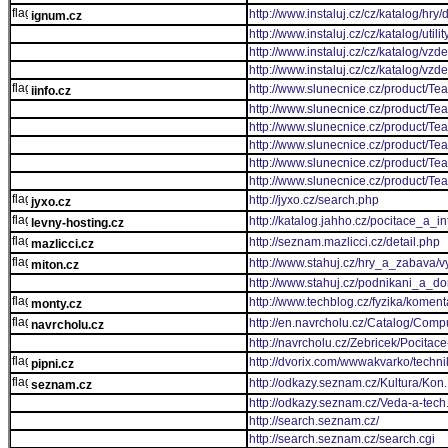
http://www.instaluj.cz/cz/katalog/hry
ignum.cz
http://www.instaluj.cz/cz/katalog/util
http://www.instaluj.cz/cz/katalog/vzde
http://www.instaluj.cz/cz/katalog/vzd
http://www.slunecnice.cz/product/Tea
iinfo.cz
http://www.slunecnice.cz/product/Tea
http://www.slunecnice.cz/product/Tea
http://www.slunecnice.cz/product/Te
http://www.slunecnice.cz/product/Te
http://www.slunecnice.cz/product/Te
http://jyxo.cz/search.php
jyxo.cz
http://katalog.jahho.cz/pocitace_a_
levny-hosting.cz
http://seznam.mazlicci.cz/detail.php
mazlicci.cz
http://www.stahuj.cz/hry_a_zabava/v
miton.cz
http://www.stahuj.cz/podnikani_a_d
http://www.techblog.cz/fyzika/kome
monty.cz
http://en.navrcholu.cz/Catalog/Compu
navrcholu.cz
http://navrcholu.cz/Zebricek/Pocitac
http://dvorix.com/wwwakvarko/techn
pipni.cz
http://odkazy.seznam.cz/Kultura/Kon..
seznam.cz
http://odkazy.seznam.cz/Veda-a-tec
http://search.seznam.cz/
http://search.seznam.cz/search.cgi