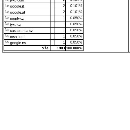
jyxo.com
2
0.101%
google.it
2
0.101%
google.at
1
0.050%
monty.cz
1
0.050%
jyxo.cz
1
0.050%
casablanca.cz
1
0.050%
msn.com
1
0.050%
google.es
Vše:
1983
100.000%