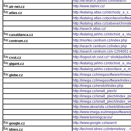
http://tw.search.yahoo.com/search
http://www.stahni.cz/
air-net.cz
http://katalog.atlas.cz/obchody_a_s
atlas.cz
http://katalog.atlas.cz/pocitace/soft
http://katalog.atlas.cz/zabava/chovate
http://search.atlas.cz/
http://katalog.jahho.cz/obchod_a_s
casablanca.cz
http://morfeo.centrum.cz/index.php
centrum.cz
http://search.centrum.cz/index.php
http://search.centrum.cz/s-1204001-a
http://logout.sh.cvut.cz/~slivik/jasli
cvut.cz
http://katalog.jahho.cz/obchod_a_sl
gigant.cz
http://katalog.jahho.cz/pocitace_a_
http://imega.cz/imegasoftware/imswut
globe.cz
http://imega.cz/imegasoftware/index
http://imega.cz/rendol/index.php
http://imega.cz/smalt_plech/
http://imega.cz/smalt_plech/index_p
http://imega.cz/smalt_plech/index_s
http://www.akvarista.cz/web/diskuse
http://www.imega.eu/imegasoftware/
http://www.tunningcar.eu/
http://www.google.cz/search
google.cz
http://technet.idnes.cz/internetovy..
idnes.cz