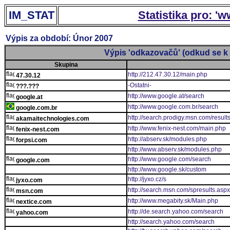
IM_STAT
Statistika pro: '
Výpis za období: Únor 2007
Výpis 'odkazovačů' (odkud se k 
Skupina
http://212.47.30.12/main.php
47.30.12
-Ostatni-
???.???
http://www.google.at/search
google.at
http://www.google.com.br/search
google.com.br
http://search.prodigy.msn.com/result
akamaitechnologies.com
http://www.fenix-nest.com/main.php
fenix-nest.com
http://abserv.sk/modules.php
forpsi.com
http://www.abserv.sk/modules.php
http://www.google.com/search
google.com
http://www.google.sk/custom
http://jyxo.cz/s
jyxo.com
http://search.msn.com/spresults.aspx
msn.com
http://www.megabity.sk/Main.php
nextice.com
http://de.search.yahoo.com/search
yahoo.com
http://search.yahoo.com/search