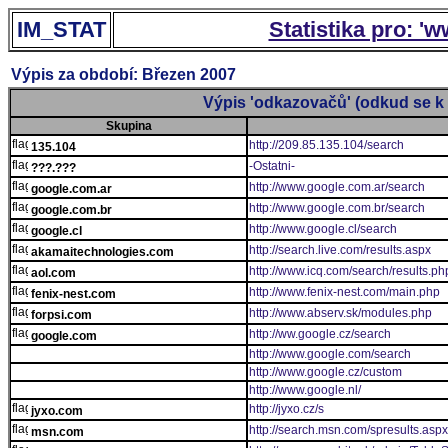
IM_STAT
Statistika pro: '
Výpis za období: Březen 2007
Výpis 'odkazovačů' (odkud se k 
Skupina
http://209.85.135.104/search
135.104
-Ostatni-
???.???
http://www.google.com.ar/search
google.com.ar
http://www.google.com.br/search
google.com.br
http://www.google.cl/search
google.cl
http://search.live.com/results.aspx
akamaitechnologies.com
http://www.icq.com/search/results.ph
aol.com
http://www.fenix-nest.com/main.php
fenix-nest.com
http://www.abserv.sk/modules.php
forpsi.com
http://ww.google.cz/search
google.com
http://www.google.com/search
http://www.google.cz/custom
http://www.google.nl/
http://jyxo.cz/s
jyxo.com
http://search.msn.com/spresults.aspx
msn.com