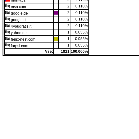
monty.cz
2
0.110%
msn.com
2
0.110%
google.de
2
0.110%
google.cl
2
0.110%
4yougratis.it
1
0.055%
yahoo.net
1
0.055%
fenix-nest.com
1
0.055%
forpsi.com
Vše:
1821
100.000%