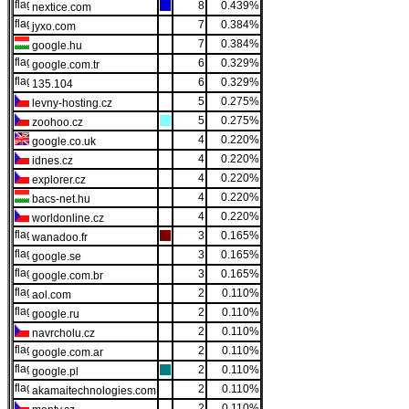
8
0.439%
nextice.com
7
0.384%
jyxo.com
7
0.384%
google.hu
6
0.329%
google.com.tr
6
0.329%
135.104
5
0.275%
levny-hosting.cz
5
0.275%
zoohoo.cz
4
0.220%
google.co.uk
4
0.220%
idnes.cz
4
0.220%
explorer.cz
4
0.220%
bacs-net.hu
4
0.220%
worldonline.cz
3
0.165%
wanadoo.fr
3
0.165%
google.se
3
0.165%
google.com.br
2
0.110%
aol.com
2
0.110%
google.ru
2
0.110%
navrcholu.cz
2
0.110%
google.com.ar
2
0.110%
google.pl
2
0.110%
akamaitechnologies.com
2
0.110%