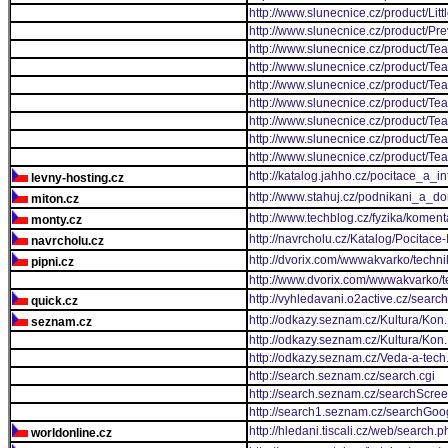
http://www.slunecnice.cz/product/Litt
http://www.slunecnice.cz/product/Pr
http://www.slunecnice.cz/product/Tea
http://www.slunecnice.cz/product/Tea
http://www.slunecnice.cz/product/Tea
http://www.slunecnice.cz/product/Tea
http://www.slunecnice.cz/product/Te
http://www.slunecnice.cz/product/Te
http://www.slunecnice.cz/product/Te
http://katalog.jahho.cz/pocitace_a_
levny-hosting.cz
http://www.stahuj.cz/podnikani_a_d
miton.cz
http://www.techblog.cz/fyzika/kome
monty.cz
http://navrcholu.cz/Katalog/Pocitace-
navrcholu.cz
http://dvorix.com/wwwakvarko/techn
pipni.cz
http://www.dvorix.com/wwwakvarko/
http://vyhledavani.o2active.cz/searc
quick.cz
http://odkazy.seznam.cz/Kultura/Kon..
seznam.cz
http://odkazy.seznam.cz/Kultura/Kon..
http://odkazy.seznam.cz/Veda-a-tec
http://search.seznam.cz/search.cgi
http://search.seznam.cz/searchScre
http://search1.seznam.cz/searchGo
http://hledani.tiscali.cz/web/search.p
worldonline.cz