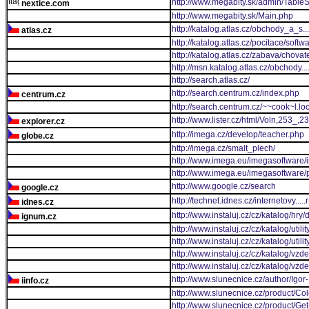
http://www.megabity.sk/admin/Tabl
nextice.com
http://www.megabity.sk/Main.php
http://katalog.atlas.cz/obchody_a_s
atlas.cz
http://katalog.atlas.cz/pocitace/soft
http://katalog.atlas.cz/zabava/chovate
http://msn.katalog.atlas.cz/obchody.
http://search.atlas.cz/
http://search.centrum.cz/index.php
centrum.cz
http://search.centrum.cz/~~cook~l.
http://www.lister.cz/html/Voln,253_,
explorer.cz
http://imega.cz/develop/teacher.php
globe.cz
http://imega.cz/smalt_plech/
http://www.imega.eu/imegasoftware/
http://www.imega.eu/imegasoftware/
http://www.google.cz/search
google.cz
http://technet.idnes.cz/internetovy..
idnes.cz
http://www.instaluj.cz/cz/katalog/hry
ignum.cz
http://www.instaluj.cz/cz/katalog/util
http://www.instaluj.cz/cz/katalog/util
http://www.instaluj.cz/cz/katalog/vzde
http://www.instaluj.cz/cz/katalog/vzd
http://www.slunecnice.cz/author/Igor
iinfo.cz
http://www.slunecnice.cz/product/Col
http://www.slunecnice.cz/product/Ge