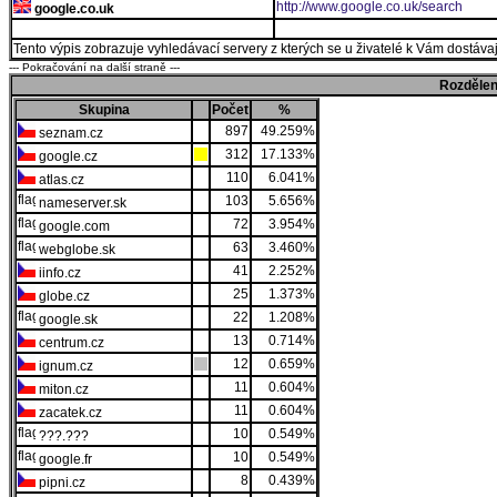
http://www.google.co.uk/search
google.co.uk
Tento výpis zobrazuje vyhledávací servery z kterých se u živatelé k Vám dostávají
--- Pokračování na další straně ---
Rozdělen
Skupina
Počet
%
897
49.259%
seznam.cz
312
17.133%
google.cz
110
6.041%
atlas.cz
103
5.656%
nameserver.sk
72
3.954%
google.com
63
3.460%
webglobe.sk
41
2.252%
iinfo.cz
25
1.373%
globe.cz
22
1.208%
google.sk
13
0.714%
centrum.cz
12
0.659%
ignum.cz
11
0.604%
miton.cz
11
0.604%
zacatek.cz
10
0.549%
???.???
10
0.549%
google.fr
8
0.439%
pipni.cz