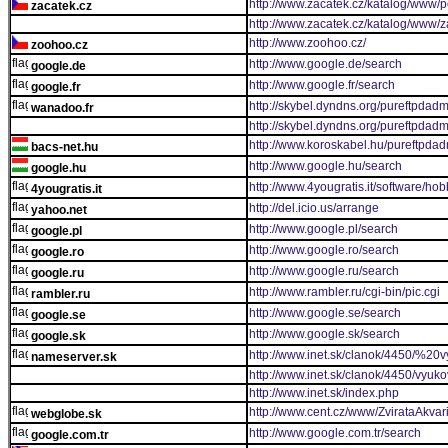
http://www.zacatek.cz/katalog/www/po
zacatek.cz
http://www.zacatek.cz/katalog/www/z
http://www.zoohoo.cz/
zoohoo.cz
http://www.google.de/search
google.de
http://www.google.fr/search
google.fr
http://skybel.dyndns.org/pureftpdadm
wanadoo.fr
http://skybel.dyndns.org/pureftpdad
http://www.koroskabel.hu/pureftpdad
bacs-net.hu
http://www.google.hu/search
google.hu
http://www.4yougratis.it/software/ho
4yougratis.it
http://del.icio.us/arrange
yahoo.net
http://www.google.pl/search
google.pl
http://www.google.ro/search
google.ro
http://www.google.ru/search
google.ru
http://www.rambler.ru/cgi-bin/pic.cgi
rambler.ru
http://www.google.se/search
google.se
http://www.google.sk/search
google.sk
http://www.inet.sk/clanok/4450/%20
nameserver.sk
http://www.inet.sk/clanok/4450/vyu
http://www.inet.sk/index.php
http://www.cent.cz/www/ZvirataAkvari
webglobe.sk
http://www.google.com.tr/search
google.com.tr