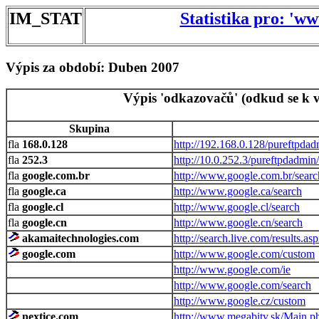
IM_STAT
Statistika pro: 'w
Výpis za období: Duben 2007
Výpis 'odkazovačů' (odkud se k v
Skupina
168.0.128
http://192.168.0.128/pureftpdad
252.3
http://10.0.252.3/pureftpdadmin/
google.com.br
http://www.google.com.br/searc
google.ca
http://www.google.ca/search
google.cl
http://www.google.cl/search
google.cn
http://www.google.cn/search
akamaitechnologies.com
http://search.live.com/results.as
google.com
http://www.google.com/custom
http://www.google.com/ie
http://www.google.com/search
http://www.google.cz/custom
nextice.com
http://www.megabity.sk/Main.p