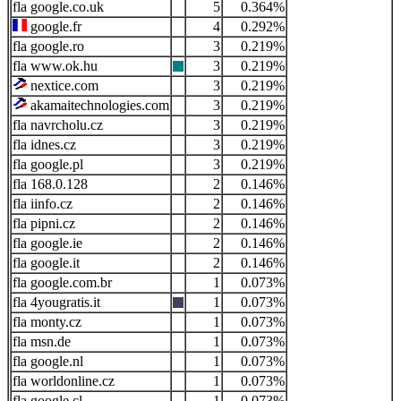
google.co.uk
5
0.364%
google.fr
4
0.292%
google.ro
3
0.219%
www.ok.hu
3
0.219%
nextice.com
3
0.219%
akamaitechnologies.com
3
0.219%
navrcholu.cz
3
0.219%
idnes.cz
3
0.219%
google.pl
3
0.219%
168.0.128
2
0.146%
iinfo.cz
2
0.146%
pipni.cz
2
0.146%
google.ie
2
0.146%
google.it
2
0.146%
google.com.br
1
0.073%
4yougratis.it
1
0.073%
monty.cz
1
0.073%
msn.de
1
0.073%
google.nl
1
0.073%
worldonline.cz
1
0.073%
google.cl
1
0.073%