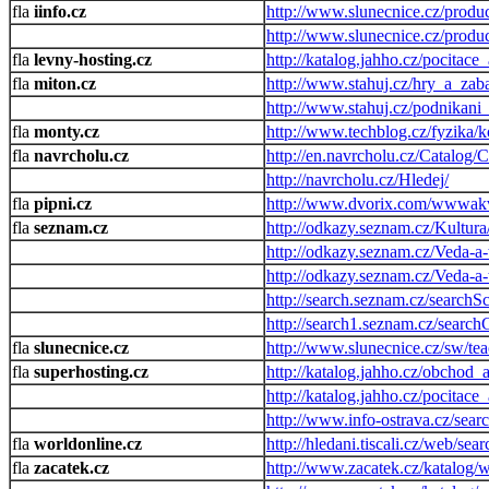
iinfo.cz
http://www.slunecnice.cz/produ
http://www.slunecnice.cz/produc
levny-hosting.cz
http://katalog.jahho.cz/pocitac
miton.cz
http://www.stahuj.cz/hry_a_zab
http://www.stahuj.cz/podnikan
monty.cz
http://www.techblog.cz/fyzika
navrcholu.cz
http://en.navrcholu.cz/Catalog/
http://navrcholu.cz/Hledej/
pipni.cz
http://www.dvorix.com/wwwakv
seznam.cz
http://odkazy.seznam.cz/Kultura
http://odkazy.seznam.cz/Veda-a
http://odkazy.seznam.cz/Veda-a
http://search.seznam.cz/searchS
http://search1.seznam.cz/searc
slunecnice.cz
http://www.slunecnice.cz/sw/tea
superhosting.cz
http://katalog.jahho.cz/obchod
http://katalog.jahho.cz/pocitac
http://www.info-ostrava.cz/sear
worldonline.cz
http://hledani.tiscali.cz/web/sea
zacatek.cz
http://www.zacatek.cz/katalog/