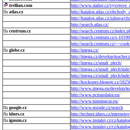
trellian.com
http://www.stahuj.cz/vyvojove_n
atlas.cz
http://katalog.atlas.cz/obchody
http://katalog.atlas.cz/zabava/ch
http://search.atlas.cz/
centrum.cz
http://search.centrum.cz/index.p
http://search.centrum.cz/s-10190
http://search.centrum.cz/~~coo
globe.cz
http://imega.cz/
http://imega.cz/develop/teacher.
http://imega.cz/smalt_plech/
http://imega.cz/smalt_plech/ind
http://imega.cz/smalt_plech/ind
http://kockopes.bloguje.cz/182
http://www.imega.eu/develop/te
http://www.pctranslator.eu/
http://www.tunningcar.eu/
google.cz
http://www.google.cz/search
idnes.cz
http://technet.idnes.cz/interneto
ignum.cz
http://www.instaluj.cz/cz/katalo
http://www.instaluj.cz/cz/katal