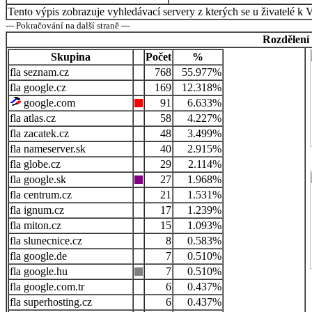
Tento výpis zobrazuje vyhledávací servery z kterých se u živatelé k 
--- Pokračování na další straně ---
Rozdělení
Skupina
Počet
%
seznam.cz
768
55.977%
google.cz
169
12.318%
google.com
91
6.633%
atlas.cz
58
4.227%
zacatek.cz
48
3.499%
nameserver.sk
40
2.915%
globe.cz
29
2.114%
google.sk
27
1.968%
centrum.cz
21
1.531%
ignum.cz
17
1.239%
miton.cz
15
1.093%
slunecnice.cz
8
0.583%
google.de
7
0.510%
google.hu
7
0.510%
google.com.tr
6
0.437%
superhosting.cz
6
0.437%