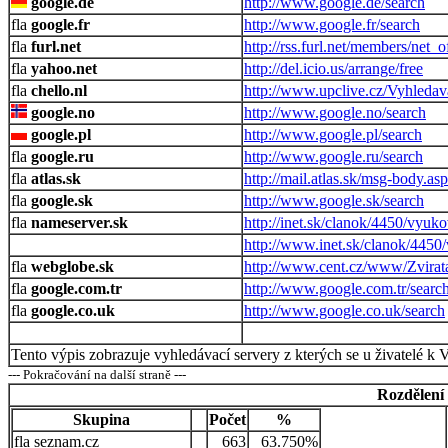
google.de
http://www.google.de/search
google.fr
http://www.google.fr/search
furl.net
http://rss.furl.net/members/net
yahoo.net
http://del.icio.us/arrange/free
chello.nl
http://www.upclive.cz/Vyhledav
google.no
http://www.google.no/search
google.pl
http://www.google.pl/search
google.ru
http://www.google.ru/search
atlas.sk
http://mail.atlas.sk/msg-body.as
google.sk
http://www.google.sk/search
nameserver.sk
http://inet.sk/clanok/4450/vyu
http://www.inet.sk/clanok/445
webglobe.sk
http://www.cent.cz/www/Zvirat
google.com.tr
http://www.google.com.tr/searc
google.co.uk
http://www.google.co.uk/search
Tento výpis zobrazuje vyhledávací servery z kterých se u živatelé k 
--- Pokračování na další straně ---
Rozdělení
Skupina
Počet
%
seznam.cz
663
63.750%