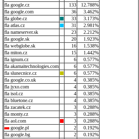
google.cz
133
12.788%
google.com
36
3.462%
globe.cz
33
3.173%
atlas.cz
31
2.981%
nameserver.sk
23
2.212%
google.sk
20
1.923%
webglobe.sk
16
1.538%
miton.cz
15
1.442%
ignum.cz
6
0.577%
akamaitechnologies.com
6
0.577%
slunecnice.cz
6
0.577%
google.co.uk
4
0.385%
jyxo.com
4
0.385%
isol.cz
4
0.385%
bluetone.cz
4
0.385%
zacatek.cz
3
0.288%
monty.cz
3
0.288%
aol.com
3
0.288%
google.pl
2
0.192%
google.bg
2
0.192%