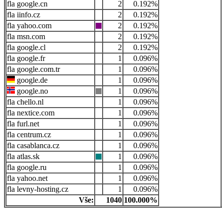
google.cn
2
0.192%
iinfo.cz
2
0.192%
yahoo.com
2
0.192%
msn.com
2
0.192%
google.cl
2
0.192%
google.fr
1
0.096%
google.com.tr
1
0.096%
google.de
1
0.096%
google.no
1
0.096%
chello.nl
1
0.096%
nextice.com
1
0.096%
furl.net
1
0.096%
centrum.cz
1
0.096%
casablanca.cz
1
0.096%
atlas.sk
1
0.096%
google.ru
1
0.096%
yahoo.net
1
0.096%
levny-hosting.cz
1
0.096%
Vše:
1040
100.000%