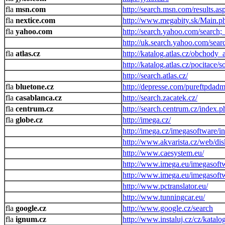
msn.com
http://search.msn.com/results.as
nextice.com
http://www.megabity.sk/Main.p
yahoo.com
http://search.yahoo.com/sea
http://uk.search.yahoo.com/sear
atlas.cz
http://katalog.atlas.cz/obchody
http://katalog.atlas.cz/pocitace
http://search.atlas.cz/
bluetone.cz
http://depresse.com/pureftpdadm
casablanca.cz
http://search.zacatek.cz/
centrum.cz
http://search.centrum.cz/index.p
globe.cz
http://imega.cz/
http://imega.cz/imegasoftware/i
http://www.akvarista.cz/web/di
http://www.caesystem.eu/
http://www.imega.eu/imegasoft
http://www.imega.eu/imegasoft
http://www.pctranslator.eu/
http://www.tunningcar.eu/
google.cz
http://www.google.cz/search
ignum.cz
http://www.instaluj.cz/cz/katalo