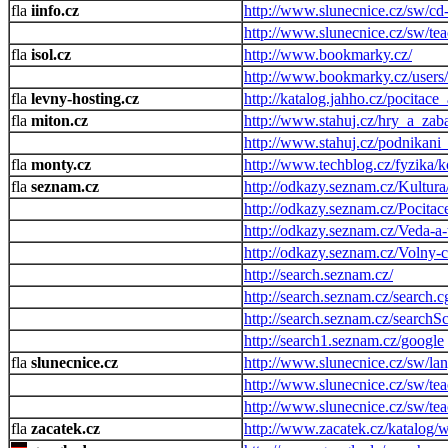
iinfo.cz
http://www.slunecnice.cz/sw/cd
http://www.slunecnice.cz/sw/tea
isol.cz
http://www.bookmarky.cz/
http://www.bookmarky.cz/users/
levny-hosting.cz
http://katalog.jahho.cz/pocitac
miton.cz
http://www.stahuj.cz/hry_a_zab
http://www.stahuj.cz/podnikan
monty.cz
http://www.techblog.cz/fyzika
seznam.cz
http://odkazy.seznam.cz/Kultura
http://odkazy.seznam.cz/Pocitac
http://odkazy.seznam.cz/Veda-a
http://odkazy.seznam.cz/Volny-c
http://search.seznam.cz/
http://search.seznam.cz/search.c
http://search.seznam.cz/searchS
http://search1.seznam.cz/google
slunecnice.cz
http://www.slunecnice.cz/sw/lan
http://www.slunecnice.cz/sw/tea
http://www.slunecnice.cz/sw/tea
zacatek.cz
http://www.zacatek.cz/katalog/