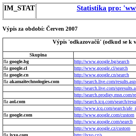
IM_STAT
Statistika pro: 'w
Výpis za období: Červen 2007
Výpis 'odkazovačů' (odkud se k v
Skupina
google.bg
http://www.google.bg/search
google.cl
http://www.google.cl/search
google.cn
http://www.google.cn/search
akamaitechnologies.com
http://search.live.com/results.as
http://search.live.com/spresults.
http://search.prodigy.msn.com/re
aol.com
http://search.icq.com/search/resu
http://www.icq.com/search/afe_r
google.com
http://www.google.com/custom
http://www.google.com/search
http://www.google.cz/custom
jyxo.com
http://jyxo.cz/s