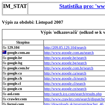
IM_STAT
Statistika pro: 'w
Výpis za období: Listopad 2007
Výpis 'odkazovačů' (odkud se k v
Skupina
129.104
http://209.85.129.104/search
google.com.au
http://www.google.com.au/search
google.be
http://www.google.be/search
google.bg
http://www.google.bg/search
google.com.br
http://www.google.com.br/search
google.ca
http://www.google.ca/search
google.ch
http://www.google.ch/search
google.cl
http://www.google.cl/search
google.cn
http://www.google.cn/search
aol.com
http://search.icq.com/search/results.php
crawler.com
http://www.crawler.com/search/dispatche
forpsi.com
http://downloads.sk/program/teacher_46