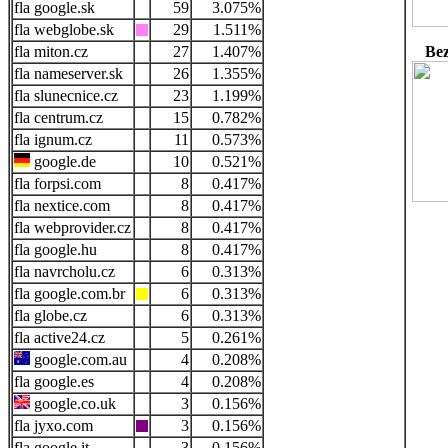
google.sk
59
3.075%
webglobe.sk
29
1.511%
miton.cz
27
1.407%
Bez
nameserver.sk
26
1.355%
slunecnice.cz
23
1.199%
centrum.cz
15
0.782%
ignum.cz
11
0.573%
google.de
10
0.521%
forpsi.com
8
0.417%
nextice.com
8
0.417%
webprovider.cz
8
0.417%
google.hu
8
0.417%
navrcholu.cz
6
0.313%
google.com.br
6
0.313%
globe.cz
6
0.313%
active24.cz
5
0.261%
google.com.au
4
0.208%
google.es
4
0.208%
google.co.uk
3
0.156%
jyxo.com
3
0.156%
google.it
3
0.156%