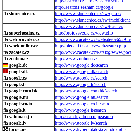
http://search.seznam.cz/searchScreen
http://search1.seznam.cz/google
slunecnice.cz
http://www.slunecnice.cz/sw/get-os/
http://www.slunecnice.cz/sw/imchildrened
http://www.slunecnice.cz/sw/teacher/
superhosting.cz
http://profuvsvet.ic.cz/view.php
webprovider.cz
http://www.zacatek.cz/website/0e6529-te
worldonline.cz
http://hledani.tiscali.cz/web/search.php
zacatek.cz
http://www.zacatek.cz/katalog/www/pocit
zoohoo.cz
http://www.zoohoo.cz/
google.de
http://www.google.de/search
google.dk
http://www.google.dk/search
google.es
http://www.google.es/search
google.fr
http://www.google.fr/search
google.com.hk
http://www.google.com.hk/search
google.hu
http://www.google.hu/search
google.co.in
http://www.google.co.in/search
google.it
http://www.google.it/search
yahoo.co.jp
http://search.yahoo.co.jp/search
google.lv
http://www.google.lv/search
forpsi.net
http://www.hyperkatalog.cz/index.php