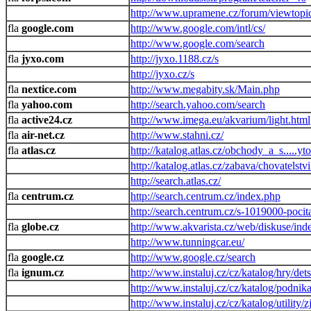
http://www.upramene.cz/forum/viewtopi
google.com
http://www.google.com/intl/cs/
http://www.google.com/search
jyxo.com
http://jyxo.1188.cz/s
http://jyxo.cz/s
nextice.com
http://www.megabity.sk/Main.php
yahoo.com
http://search.yahoo.com/search
active24.cz
http://www.imega.eu/akvarium/light.html
air-net.cz
http://www.stahni.cz/
atlas.cz
http://katalog.atlas.cz/obchody_a_s....
http://katalog.atlas.cz/zabava/chovatelstv
http://search.atlas.cz/
centrum.cz
http://search.centrum.cz/index.php
http://search.centrum.cz/s-1019000-pocita
globe.cz
http://www.akvarista.cz/web/diskuse/ind
http://www.tunningcar.eu/
google.cz
http://www.google.cz/search
ignum.cz
http://www.instaluj.cz/cz/katalog/hry/de
http://www.instaluj.cz/cz/katalog/podnik
http://www.instaluj.cz/cz/katalog/utility/