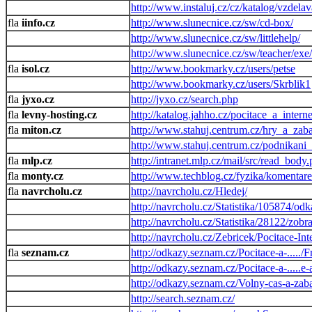
http://www.instaluj.cz/cz/katalog/vzdela
iinfo.cz
http://www.slunecnice.cz/sw/cd-box/
http://www.slunecnice.cz/sw/littlehelp/
http://www.slunecnice.cz/sw/teacher/exe/
isol.cz
http://www.bookmarky.cz/users/petse
http://www.bookmarky.cz/users/Skrblik1
jyxo.cz
http://jyxo.cz/search.php
levny-hosting.cz
http://katalog.jahho.cz/pocitace_a_inter
miton.cz
http://www.stahuj.centrum.cz/hry_a_zab
http://www.stahuj.centrum.cz/podnikan
mlp.cz
http://intranet.mlp.cz/mail/src/read_body
monty.cz
http://www.techblog.cz/fyzika/komentar
navrcholu.cz
http://navrcholu.cz/Hledej/
http://navrcholu.cz/Statistika/105874/od
http://navrcholu.cz/Statistika/28122/zobr
http://navrcholu.cz/Zebricek/Pocitace-In
seznam.cz
http://odkazy.seznam.cz/Pocitace-a-....
http://odkazy.seznam.cz/Pocitace-a-....
http://odkazy.seznam.cz/Volny-cas-a-zaba
http://search.seznam.cz/