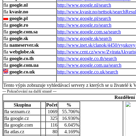
google.nl
http://www.google.nl/search
kvasir.no
http://www.kvasir.no/nettsok/searchResul
google.pl
http://www.google.pl/search
google.ro
http://www.google.ro/search
google.com.sa
http://www.google.com.sa/search
google.sk
http://www.google.sk/search
nameserver.sk
http://www.inet.sk/clanok/4450/vyukov
webglobe.sk
http://www.cent.cz/www/ZvirataAkvaris
google.co.th
http://www.google.co.th/search
google.com.ua
http://www.google.com.ua/search
google.co.uk
http://www.google.co.uk/search
Tento výpis zobrazuje vyhledávací servery z kterých se u živatelé k 
--- Pokračování na další straně ---
Rozdělení
Skupina
Počet
%
seznam.cz
1069
55.706%
google.cz
325
16.936%
google.com
116
6.045%
atlas.cz
80
4.169%