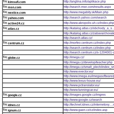
http://anglina.info/aplikace.php
kimsufi.com
http://search.msn.com/results.aspx
msn.com
http://www.megabity.sk/Main.php
nextice.com
http://search.yahoo.com/search
yahoo.com
http://www.akropolis-uh.cz/index.php
active24.cz
http://katalog.atlas.cz/obchody_a_s
atlas.cz
http://katalog.atlas.cz/zabava/chovat
http://search.atlas.cz/
http://morfeo.centrum.cz/index.php
centrum.cz
http://search.centrum.cz/index.php
http://search.centrum.cz/s-1204001-a
http://imega.cz/
globe.cz
http://imega.cz/develop/teacher.php
http://imega.cz/smalt_plech/index_s
http://www.evector.eu/
http://www.imega.eu/imegasoftware
http://www.lexus-house.eu/
http://www.pctranslator.eu/
http://www.tunningcar.eu/
http://images.google.cz/imgres
google.cz
http://www.google.cz/search
http://technet.idnes.cz/internetovy..
idnes.cz
http://www.gaen.cz/cz/index.asp
ignum.cz