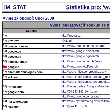
IM_STAT
Statistika pro: '
Výpis za období: Únor 2008
Výpis 'odkazovačů' (odkud se k 
Skupina
http://imega.cz
.
-Ostatni-
???.???
http://www.google.com.au/search
google.com.au
http://www.google.be/search
google.be
http://www.google.bg/search
google.bg
http://www.google.com.br/search
google.com.br
http://www.google.cl/search
google.cl
http://search.live.com/results.aspx
akamaitechnologies.com
http://search.icq.com/search/afe_res
aol.com
http://search.icq.com/search/results.
http://downloads.sk/program/teache
forpsi.com
http://64.233.183.104/search
google.com
http://www.google.com/search
http://www.hyperkatalog.cz/detail/lin
hostgator.com
http://jyxo.1188.cz/s
jyxo.com