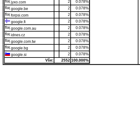
2
0.078%
jyxo.com
2
0.078%
google.be
2
0.078%
forpsi.com
2
0.078%
google.fi
2
0.078%
google.com.au
2
0.078%
idnes.cz
2
0.078%
google.com.tw
2
0.078%
google.bg
2
0.078%
google.si
Vše:
2552
100.000%