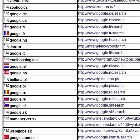
http://www.zacatek.cz/katalog/www/z
zacatek.cz
http://www.zoohoo.cz/
zoohoo.cz
http://www.google.de/search
google.de
http://www.google.es/search
google.es
http://www.google.fi/search
google.fi
http://www.google.fr/search
google.fr
http://www.google.hu/search
google.hu
http://intranet/nc/vypocty.html
.intran
http://www.google.it/search
google.it
http://www.warforum.cz/viewtopic.ph
coolhousing.net
http://www.google.nl/search
google.nl
http://www.google.no/search
google.no
http://www.ftp.bellona.pl/
bellona.pl
http://www.google.pl/search
google.pl
http://www.google.ro/search
google.ro
http://www.google.ru/search
google.ru
http://www.google.si/search
google.si
http://www.google.sk/search
google.sk
http://www.inet.sk/clanok/4450/vyu
nameserver.sk
http://www.inet.sk/clanok/4450/vyu
http://www.cent.cz/www/ZvirataAkvar
webglobe.sk
http://www.google.com.tr/search
google.com.tr