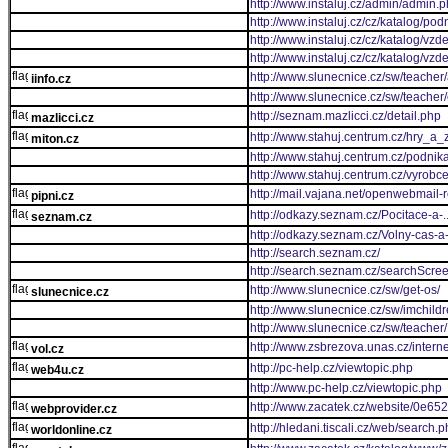
http://www.instaluj.cz/admin/admin.
http://www.instaluj.cz/cz/katalog/po
http://www.instaluj.cz/cz/katalog/vzd
http://www.instaluj.cz/cz/katalog/vzd
http://www.slunecnice.cz/sw/teacher/
iinfo.cz
http://www.slunecnice.cz/sw/teacher/
http://seznam.mazlicci.cz/detail.php
mazlicci.cz
http://www.stahuj.centrum.cz/hry_a_
miton.cz
http://www.stahuj.centrum.cz/podn
http://www.stahuj.centrum.cz/vyrobc
http://mail.vajana.net/openwebmail-r
pipni.cz
http://odkazy.seznam.cz/Pocitace-a-
seznam.cz
http://odkazy.seznam.cz/Volny-cas-a-
http://search.seznam.cz/
http://search.seznam.cz/searchScre
http://www.slunecnice.cz/sw/get-os/
slunecnice.cz
http://www.slunecnice.cz/sw/imchildr
http://www.slunecnice.cz/sw/teacher/
http://www.zsbrezova.unas.cz/intern
vol.cz
http://pc-help.cz/viewtopic.php
web4u.cz
http://www.pc-help.cz/viewtopic.php
http://www.zacatek.cz/website/0e65
webprovider.cz
http://hledani.tiscali.cz/web/search.
worldonline.cz