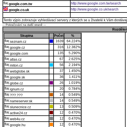
http://www.google.com.tw/search
google.com.tw
http://www.google.co.uk/search
google.co.uk
Tento výpis zobrazuje vyhledávací servery z kterých se u živatelé k Vám dostávají
--- Pokračování na další straně ---
Rozdělen
Skupina
Počet
%
1639
64.224%
seznam.cz
316
12.382%
google.cz
135
5.290%
google.com
67
2.625%
atlas.cz
56
2.194%
miton.cz
37
1.450%
webglobe.sk
36
1.411%
google.sk
26
1.019%
globe.cz
20
0.784%
ignum.cz
14
0.549%
???.???
14
0.549%
nameserver.sk
13
0.509%
slunecnice.cz
12
0.470%
active24.cz
12
0.470%
web4u.cz
12
0.470%
google.hu