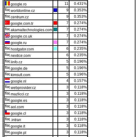
11
0.431%
google.ro
9
0.353%
worldonline.cz
9
0.353%
centrum.cz
7
0.274%
google.com.tr
7
0.274%
akamaitechnologies.com
7
0.274%
google.co.uk
7
0.274%
google.ru
6
0.235%
hostgator.com
6
0.235%
nextice.com
5
0.196%
iinfo.cz
5
0.196%
google.de
5
0.196%
kimsufi.com
4
0.157%
google.nl
3
0.118%
webprovider.cz
3
0.118%
mazlicci.cz
3
0.118%
google.es
3
0.118%
aol.com
3
0.118%
google.cl
3
0.118%
.intran
3
0.118%
google.it
3
0.118%
google.pl