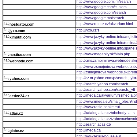
http://www.google.com.jm/search
http://www.google.com/custom
http://www.google.com/search
http://www.google.mn/search
http://www.rotocz.cz/akvarium.html
hostgator.com
http://jyxo.cz/s
jyxo.com
http://www.jazyky-online.info/anglict
kimsufi.com
http://www.jazyky-online.info/rustina
http://www.jazyky-online.info/spanel
http://www.megabity.sk/Main.php
nextice.com
http://cms.zsmojmirova.webnode.sk/
webnode.com
http://www.zsmojmirova.webnode.sk
http://zsmojmirova.webnode.sk/pred
http://cz.m.yahoo.com/p/search;
yahoo.com
http://search.yahoo.com/search
http://search.yahoo.com/search;_
http://imega.cz/akvarium/rssmedia.p
active24.cz
http://www.imega.eu/smalt_plech/in
http://www.rattle-snake.eu/
http://katalog.atlas.cz/obchody_a_s
atlas.cz
http://katalog.atlas.cz/zabava/chovat
http://search.atlas.cz/
http://imega.cz/
globe.cz
http://www.lexus-house.eu/