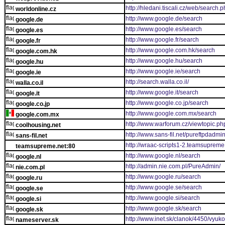
http://hledani.tiscali.cz/web/search.
worldonline.cz
http://www.google.de/search
google.de
http://www.google.es/search
google.es
http://www.google.fr/search
google.fr
http://www.google.com.hk/search
google.com.hk
http://www.google.hu/search
google.hu
http://www.google.ie/search
google.ie
http://search.walla.co.il/
walla.co.il
http://www.google.it/search
google.it
http://www.google.co.jp/search
google.co.jp
http://www.google.com.mx/search
google.com.mx
http://www.warforum.cz/viewtopic.ph
coolhousing.net
http://www.sans-fil.net/pureftpdadmin
sans-fil.net
http://wraac-scripts1-2.teamsupreme.
teamsupreme.net:80
http://www.google.nl/search
google.nl
http://admin.nie.com.pl/PureAdmin/
nie.com.pl
http://www.google.ru/search
google.ru
http://www.google.se/search
google.se
http://www.google.si/search
google.si
http://www.google.sk/search
google.sk
http://www.inet.sk/clanok/4450/vyu
nameserver.sk