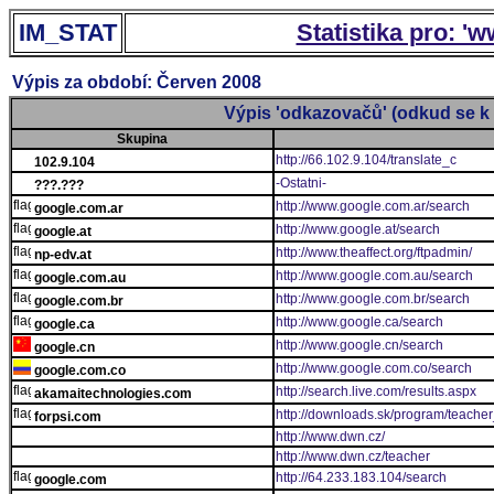
IM_STAT
Statistika pro: '
Výpis za období: Červen 2008
Výpis 'odkazovačů' (odkud se k 
Skupina
http://66.102.9.104/translate_c
102.9.104
-Ostatni-
???.???
http://www.google.com.ar/search
google.com.ar
http://www.google.at/search
google.at
http://www.theaffect.org/ftpadmin/
np-edv.at
http://www.google.com.au/search
google.com.au
http://www.google.com.br/search
google.com.br
http://www.google.ca/search
google.ca
http://www.google.cn/search
google.cn
http://www.google.com.co/search
google.com.co
http://search.live.com/results.aspx
akamaitechnologies.com
http://downloads.sk/program/teache
forpsi.com
http://www.dwn.cz/
http://www.dwn.cz/teacher
http://64.233.183.104/search
google.com