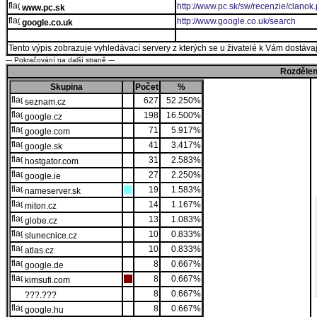
http://www.pc.sk/sw/recenzie/clanok
www.pc.sk
http://www.google.co.uk/search
google.co.uk
Tento výpis zobrazuje vyhledávací servery z kterých se u živatelé k Vám dostávají
--- Pokračování na další straně ---
Rozdělen
Skupina
Počet
%
627
52.250%
seznam.cz
198
16.500%
google.cz
71
5.917%
google.com
41
3.417%
google.sk
31
2.583%
hostgator.com
27
2.250%
google.ie
19
1.583%
nameserver.sk
14
1.167%
miton.cz
13
1.083%
globe.cz
10
0.833%
slunecnice.cz
10
0.833%
atlas.cz
8
0.667%
google.de
8
0.667%
kimsufi.com
8
0.667%
???.???
8
0.667%
google.hu