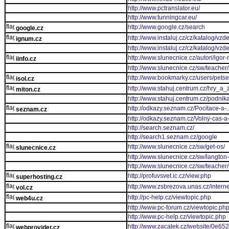
http://www.pctranslator.eu/
http://www.tunningcar.eu/
http://www.google.cz/search
google.cz
http://www.instaluj.cz/cz/katalog/vzd
ignum.cz
http://www.instaluj.cz/cz/katalog/vzd
http://www.slunecnice.cz/autori/igor
iinfo.cz
http://www.slunecnice.cz/sw/teacher/
http://www.bookmarky.cz/users/petse
isol.cz
http://www.stahuj.centrum.cz/hry_a_
miton.cz
http://www.stahuj.centrum.cz/podn
http://odkazy.seznam.cz/Pocitace-a-
seznam.cz
http://odkazy.seznam.cz/Volny-cas-a-
http://search.seznam.cz/
http://search1.seznam.cz/google
http://www.slunecnice.cz/sw/get-os/
slunecnice.cz
http://www.slunecnice.cz/sw/langton-
http://www.slunecnice.cz/sw/teacher/
http://profuvsvet.ic.cz/view.php
superhosting.cz
http://www.zsbrezova.unas.cz/intern
vol.cz
http://pc-help.cz/viewtopic.php
web4u.cz
http://www.pc-forum.cz/viewtopic.ph
http://www.pc-help.cz/viewtopic.php
http://www.zacatek.cz/website/0e65
webprovider.cz