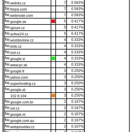
7
0.583%
web4u.cz
7
0.583%
forpsi.com
7
0.583%
webnode.com
5
0.417%
google.se
5
0.417%
ignum.cz
5
0.417%
active24.cz
4
0.333%
worldonline.cz
4
0.333%
iinfo.cz
4
0.333%
isol.cz
4
0.333%
google.si
4
0.333%
www.pc.sk
3
0.250%
google.fr
3
0.250%
yahoo.com
3
0.250%
superhosting.cz
3
0.250%
google.at
3
0.250%
102.9.104
2
0.167%
google.com.br
2
0.167%
vol.cz
2
0.167%
google.nl
2
0.167%
google.com.au
2
0.167%
webprovider.cz