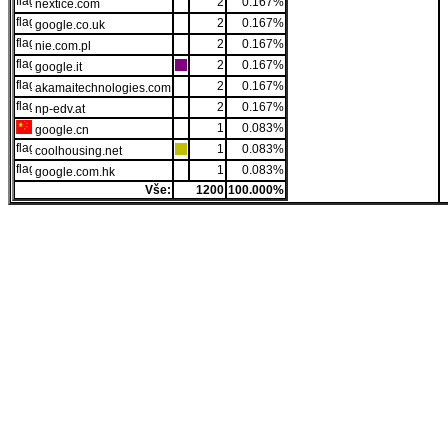
2
0.167%
nextice.com
2
0.167%
google.co.uk
2
0.167%
nie.com.pl
2
0.167%
google.it
2
0.167%
akamaitechnologies.com
2
0.167%
np-edv.at
1
0.083%
google.cn
1
0.083%
coolhousing.net
1
0.083%
google.com.hk
Vše:
1200
100.000%