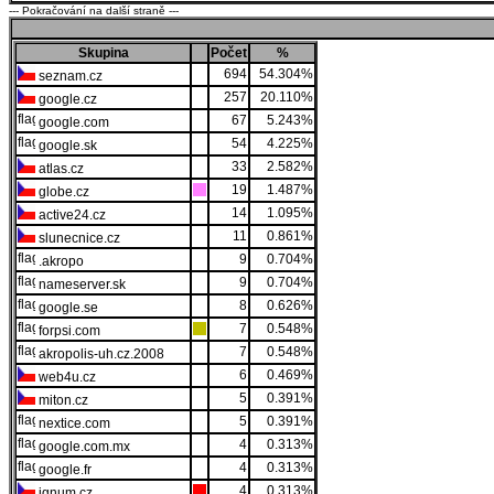
--- Pokračování na další straně ---
Skupina
Počet
%
694
54.304%
seznam.cz
257
20.110%
google.cz
67
5.243%
google.com
54
4.225%
google.sk
33
2.582%
atlas.cz
19
1.487%
globe.cz
14
1.095%
active24.cz
11
0.861%
slunecnice.cz
9
0.704%
.akropo
9
0.704%
nameserver.sk
8
0.626%
google.se
7
0.548%
forpsi.com
7
0.548%
akropolis-uh.cz.2008
6
0.469%
web4u.cz
5
0.391%
miton.cz
5
0.391%
nextice.com
4
0.313%
google.com.mx
4
0.313%
google.fr
4
0.313%
ignum.cz