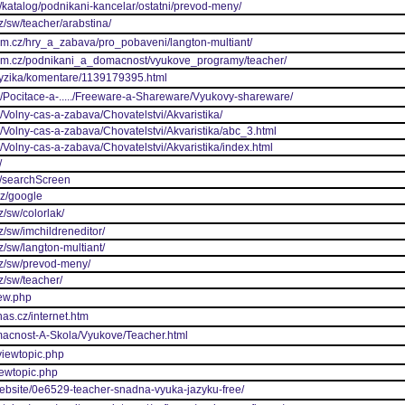
cz/katalog/podnikani-kancelar/ostatni/prevod-meny/
z/sw/teacher/arabstina/
rum.cz/hry_a_zabava/pro_pobaveni/langton-multiant/
trum.cz/podnikani_a_domacnost/vyukove_programy/teacher/
/fyzika/komentare/1139179395.html
z/Pocitace-a-...../Freeware-a-Shareware/Vyukovy-shareware/
/Volny-cas-a-zabava/Chovatelstvi/Akvaristika/
/Volny-cas-a-zabava/Chovatelstvi/Akvaristika/abc_3.html
/Volny-cas-a-zabava/Chovatelstvi/Akvaristika/index.html
/
z/searchScreen
cz/google
z/sw/colorlak/
z/sw/imchildreneditor/
z/sw/langton-multiant/
cz/sw/prevod-meny/
z/sw/teacher/
iew.php
as.cz/internet.htm
macnost-A-Skola/Vyukove/Teacher.html
viewtopic.php
iewtopic.php
website/0e6529-teacher-snadna-vyuka-jazyku-free/