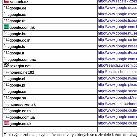
http://www.zacatek.cz/k
zacatek.cz
http://www.google.de/s
google.de
http://www.google.es/s
google.es
http://www.google.fr/se
google.fr
http://www.google.com.
google.com.hk
http://www.google.hu/s
google.hu
http://www.google.co.in
google.co.in
http://www.google.is/se
google.is
http://www.google.it/se
google.it
http://www.google.com
google.com.mx
http://search.sweetim.
bezeqint.net
http://tessilux.homeip.n
homeip.net:82
http://www.google.nl/se
google.nl
http://www.google.pl/se
google.pl
http://www.google.se/s
google.se
http://www.google.sk/s
google.sk
http://www.inet.sk/cla
nameserver.sk
http://www.google.co.th
google.co.th
http://www.google.com.
google.com.ua
http://www.google.co.u
google.co.uk
Tento výpis zobrazuje vyhledávací servery z kterých se u živatelé k Vám dostávají