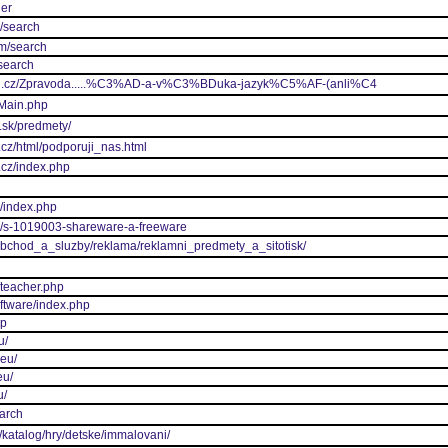
her
z/search
/m/search
search
log.cz/Zpravoda.....%C3%AD-a-v%C3%BDuka-jazyk%C5%AF-(anli%C4
/Main.php
.sk/predmety/
.cz/html/podporuji_nas.html
.cz/index.php
z/index.php
cz/s-1019003-shareware-a-freeware
z/obchod_a_sluzby/reklama/reklamni_predmety_a_sitotisk/
/teacher.php
oftware/index.php
hp
u/
.eu/
eu/
u/
earch
z/katalog/hry/detske/immalovani/