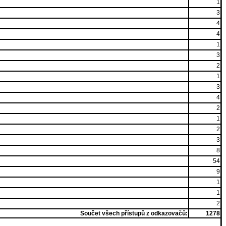
1
3
4
4
1
3
2
1
3
4
2
1
2
3
8
54
9
1
1
2
Součet všech přístupů z odkazovačů:
1278