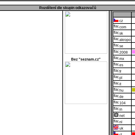
Rozdělení dle skupin odkazovačů
cz
com
sk
akropo
se
2008
mx
Bez "seznam.cz"
es
fr
pl
it
hu
de
104
in
net
nl
uk
cl