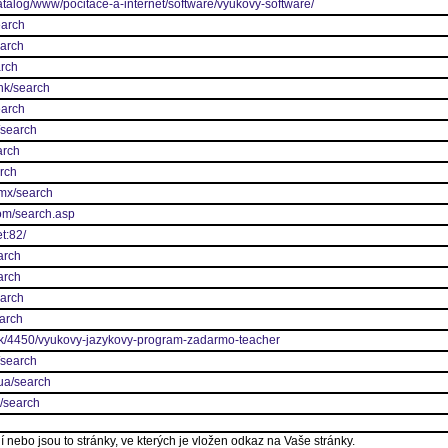
atalog/www/pocitace-a-internet/software/vyukovy-software/
earch
earch
arch
hk/search
earch
/search
arch
arch
.mx/search
com/search.asp
et:82/
arch
arch
earch
earch
nok/4450/vyukovy-jazykovy-program-zadarmo-teacher
/search
ua/search
k/search
 nebo jsou to stránky, ve kterých je vložen odkaz na Vaše stránky.