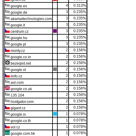
4
0.313%
google.es
3
0.235%
google.de
3
0.235%
akamaitechnologies.com
3
0.235%
google.it
3
0.235%
centrum.cz
3
0.235%
google.hu
3
0.235%
google.pl
2
0.156%
monty.cz
2
0.156%
google.co.in
2
0.156%
bezeqint.net
2
0.156%
google.nl
2
0.156%
iinfo.cz
2
0.156%
aol.com
2
0.156%
google.co.uk
2
0.156%
135.104
2
0.156%
hostgator.com
2
0.156%
gigant.cz
1
0.078%
google.is
1
0.078%
google.co.th
1
0.078%
vol.cz
1
0.078%
google.com.hk