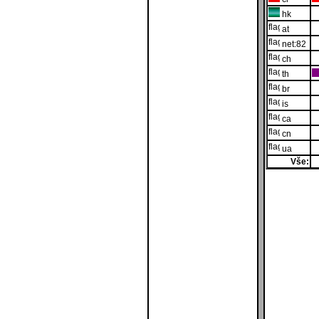
hk
at
net:82
ch
th
br
is
ca
cn
ua
Vše: