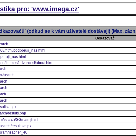
istika pro: 'www.imega.cz'
dkazovačů' (odkud se k vám uživatelé dostávají) (Max. záz
Odkazovač
earch
2008/html/podporuji_nas.html
dporuji_nas.html
y_mce/themes/advanced/about.htm
arch
br/search
earch
earch
arch
earch
esults.aspx
earch/results.php
om/search/GGmain.jhtml
search/results.aspx
ogram/teacher_46