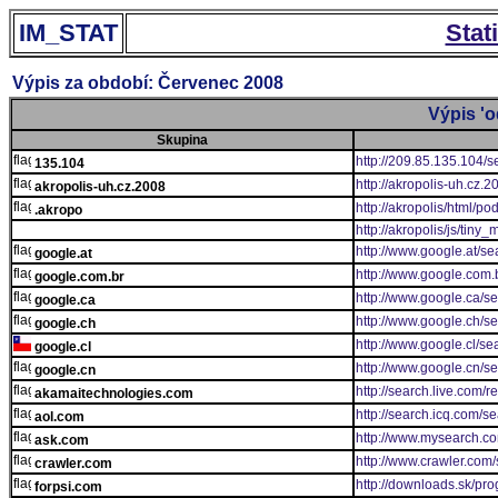
IM_STAT
Stat
Výpis za období: Červenec 2008
Výpis 'o
Skupina
http://209.85.135.104/s
135.104
http://akropolis-uh.cz.
akropolis-uh.cz.2008
http://akropolis/html/po
.akropo
http://akropolis/js/tin
http://www.google.at/se
google.at
http://www.google.com.
google.com.br
http://www.google.ca/s
google.ca
http://www.google.ch/s
google.ch
http://www.google.cl/se
google.cl
http://www.google.cn/s
google.cn
http://search.live.com/r
akamaitechnologies.com
http://search.icq.com/s
aol.com
http://www.mysearch.c
ask.com
http://www.crawler.com/
crawler.com
http://downloads.sk/pr
forpsi.com