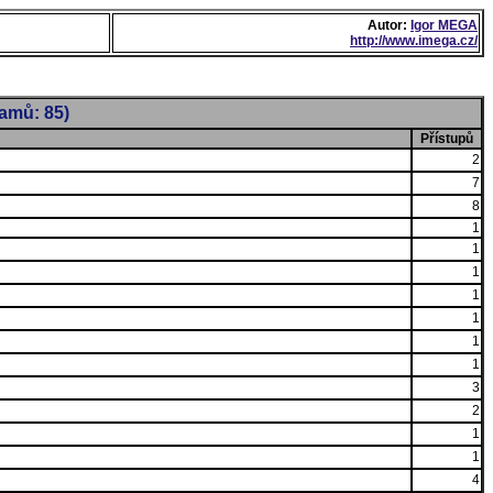
Autor:
Igor MEGA
http://www.imega.cz/
namů: 85)
Přístupů
2
7
8
1
1
1
1
1
1
1
3
2
1
1
4