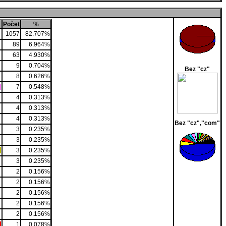
Počet
%
1057
82.707%
89
6.964%
63
4.930%
9
0.704%
Bez "cz"
8
0.626%
7
0.548%
4
0.313%
4
0.313%
4
0.313%
Bez "cz","com"
3
0.235%
3
0.235%
3
0.235%
3
0.235%
2
0.156%
2
0.156%
2
0.156%
2
0.156%
2
0.156%
1
0.078%