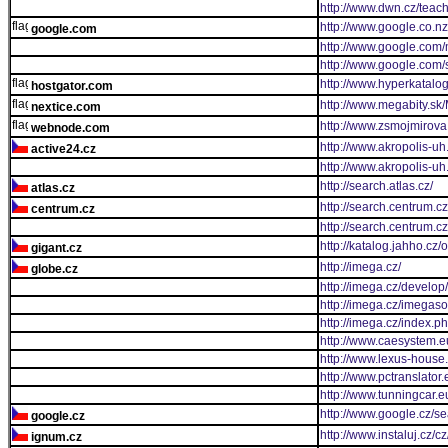
http://www.dwn.cz/teac
http://www.google.co.n
google.com
http://www.google.com
http://www.google.com/
http://www.hyperkata
hostgator.com
http://www.megabity.sk
nextice.com
http://www.zsmojmirova
webnode.com
http://www.akropolis-uh
active24.cz
http://www.akropolis-uh
http://search.atlas.cz/
atlas.cz
http://search.centrum.c
centrum.cz
http://search.centrum.
http://katalog.jahho.c
gigant.cz
http://imega.cz/
globe.cz
http://imega.cz/develop
http://imega.cz/imegas
http://imega.cz/index.p
http://www.caesystem.e
http://www.lexus-house
http://www.pctranslator.
http://www.tunningcar.e
http://www.google.cz/s
google.cz
http://www.instaluj.cz/c
ignum.cz