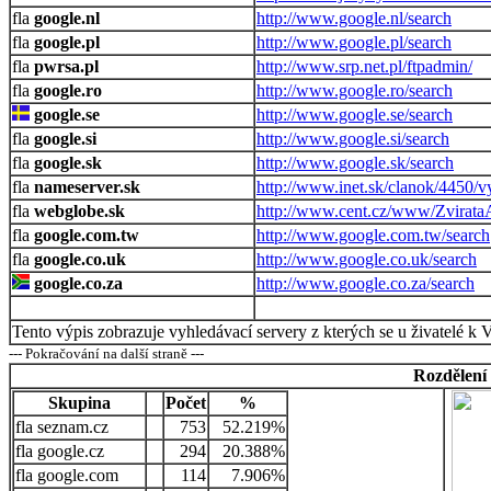
google.nl
http://www.google.nl/search
google.pl
http://www.google.pl/search
pwrsa.pl
http://www.srp.net.pl/ftpadmin/
google.ro
http://www.google.ro/search
google.se
http://www.google.se/search
google.si
http://www.google.si/search
google.sk
http://www.google.sk/search
nameserver.sk
http://www.inet.sk/clanok/4450/
webglobe.sk
http://www.cent.cz/www/ZvirataA
google.com.tw
http://www.google.com.tw/search
google.co.uk
http://www.google.co.uk/search
google.co.za
http://www.google.co.za/search
Tento výpis zobrazuje vyhledávací servery z kterých se u živatelé k 
--- Pokračování na další straně ---
Rozdělení
Skupina
Počet
%
seznam.cz
753
52.219%
google.cz
294
20.388%
google.com
114
7.906%