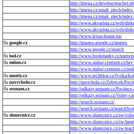
http://imega.cz/develop/teacher.p
http://imega.cz/smalt_plech/inde
http://imega.cz/smalt_plech/inde
http://www.akvarista.cz/web/disk
http://www.akvarista.cz/web/dis
http://www.lexus-house.eu/
google.cz
http://images.google.cz/imgres
http://www.google.cz/search
isol.cz
http://www.bookmarky.cz/users/p
miton.cz
http://www.stahuj.centrum.cz/hry
http://www.stahuj.centrum.cz/po
monty.cz
http://www.techblog.cz/fyzika/k
navrcholu.cz
http://navrcholu.cz/Zebricek/Poci
seznam.cz
http://odkazy.seznam.cz/Pocitace
http://odkazy.seznam.cz/Volny-ca
http://search.seznam.cz/
http://search.seznam.cz/searchScr
slunecnice.cz
http://www.slunecnice.cz/sw/colo
http://www.slunecnice.cz/sw/lang
http://www.slunecnice.cz/sw/teac