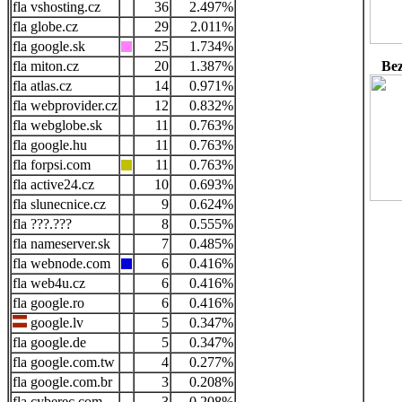
vshosting.cz
36
2.497%
globe.cz
29
2.011%
google.sk
25
1.734%
miton.cz
20
1.387%
Bez
atlas.cz
14
0.971%
webprovider.cz
12
0.832%
webglobe.sk
11
0.763%
google.hu
11
0.763%
forpsi.com
11
0.763%
active24.cz
10
0.693%
slunecnice.cz
9
0.624%
???.???
8
0.555%
nameserver.sk
7
0.485%
webnode.com
6
0.416%
web4u.cz
6
0.416%
google.ro
6
0.416%
google.lv
5
0.347%
google.de
5
0.347%
google.com.tw
4
0.277%
google.com.br
3
0.208%
cyberec.com
3
0.208%