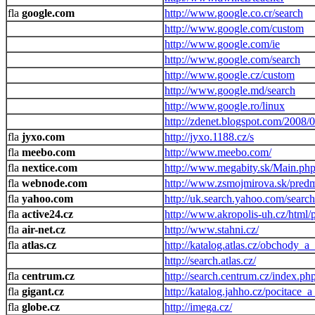
google.com
http://www.google.co.cr/search
http://www.google.com/custom
http://www.google.com/ie
http://www.google.com/search
http://www.google.cz/custom
http://www.google.md/search
http://www.google.ro/linux
http://zdenet.blogspot.com/2008/0
jyxo.com
http://jyxo.1188.cz/s
meebo.com
http://www.meebo.com/
nextice.com
http://www.megabity.sk/Main.ph
webnode.com
http://www.zsmojmirova.sk/predm
yahoo.com
http://uk.search.yahoo.com/search
active24.cz
http://www.akropolis-uh.cz/html/
air-net.cz
http://www.stahni.cz/
atlas.cz
http://katalog.atlas.cz/obchody_
http://search.atlas.cz/
centrum.cz
http://search.centrum.cz/index.ph
gigant.cz
http://katalog.jahho.cz/pocitace_
globe.cz
http://imega.cz/