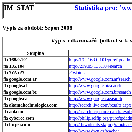
IM_STAT
Statistika pro: 'w
Výpis za období: Srpen 2008
Výpis 'odkazovačů' (odkud se k v
Skupina
168.0.101
http://192.168.0.101/pureftpdadm
135.104
http://209.85.135.104/search
???.???
-Ostatni-
google.com.ar
http://www.google.com.ar/search
google.at
http://www.google.at/search
google.com.br
http://www.google.com.br/search
google.ca
http://www.google.ca/search
akamaitechnologies.com
http://search.live.com/results.aspx
aol.com
http://search.icq.com/search/resul
cyberec.com
http://philip.selfip.org/pureftpdad
forpsi.com
http://downloads.sk/program/teac
http://www.dwn.cz/teacher