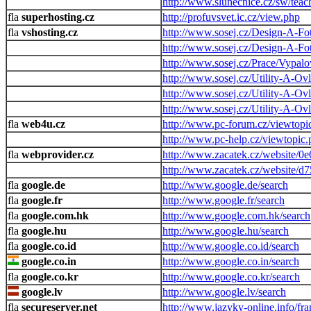
http://www.slunecnice.cz/sw/teach
superhosting.cz
http://profuvsvet.ic.cz/view.php
vshosting.cz
http://www.sosej.cz/Design-A-Fo
http://www.sosej.cz/Design-A-Fot
http://www.sosej.cz/Prace/Vypa
http://www.sosej.cz/Utility-A-
http://www.sosej.cz/Utility-A-Ov
http://www.sosej.cz/Utility-A-Ov
web4u.cz
http://www.pc-forum.cz/viewtopi
http://www.pc-help.cz/viewtopic.
webprovider.cz
http://www.zacatek.cz/website/0e
http://www.zacatek.cz/website/d
google.de
http://www.google.de/search
google.fr
http://www.google.fr/search
google.com.hk
http://www.google.com.hk/search
google.hu
http://www.google.hu/search
google.co.id
http://www.google.co.id/search
google.co.in
http://www.google.co.in/search
google.co.kr
http://www.google.co.kr/search
google.lv
http://www.google.lv/search
secureserver.net
http://www.jazyky-online.info/fra