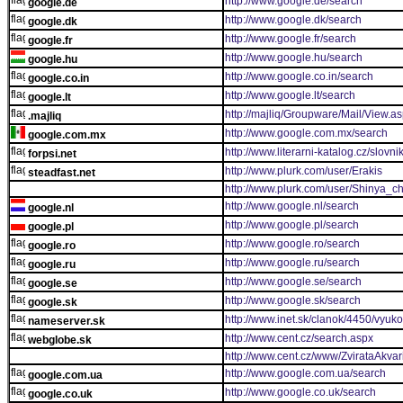
http://www.google.de/search
google.de
http://www.google.dk/search
google.dk
http://www.google.fr/search
google.fr
http://www.google.hu/search
google.hu
http://www.google.co.in/search
google.co.in
http://www.google.lt/search
google.lt
http://majliq/Groupware/Mail/View.a
.majliq
http://www.google.com.mx/search
google.com.mx
http://www.literarni-katalog.cz/slov
forpsi.net
http://www.plurk.com/user/Erakis
steadfast.net
http://www.plurk.com/user/Shinya_c
http://www.google.nl/search
google.nl
http://www.google.pl/search
google.pl
http://www.google.ro/search
google.ro
http://www.google.ru/search
google.ru
http://www.google.se/search
google.se
http://www.google.sk/search
google.sk
http://www.inet.sk/clanok/4450/vyu
nameserver.sk
http://www.cent.cz/search.aspx
webglobe.sk
http://www.cent.cz/www/ZvirataAkvar
http://www.google.com.ua/search
google.com.ua
http://www.google.co.uk/search
google.co.uk