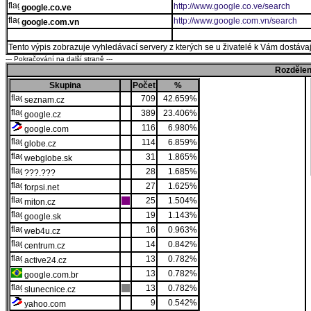
http://www.google.co.ve/search
google.co.ve
http://www.google.com.vn/search
google.com.vn
Tento výpis zobrazuje vyhledávací servery z kterých se u živatelé k Vám dostávají
--- Pokračování na další straně ---
Rozdělen
Skupina
Počet
%
709
42.659%
seznam.cz
389
23.406%
google.cz
116
6.980%
google.com
114
6.859%
globe.cz
31
1.865%
webglobe.sk
28
1.685%
???.???
27
1.625%
forpsi.net
25
1.504%
miton.cz
19
1.143%
google.sk
16
0.963%
web4u.cz
14
0.842%
centrum.cz
13
0.782%
active24.cz
13
0.782%
google.com.br
13
0.782%
slunecnice.cz
9
0.542%
yahoo.com