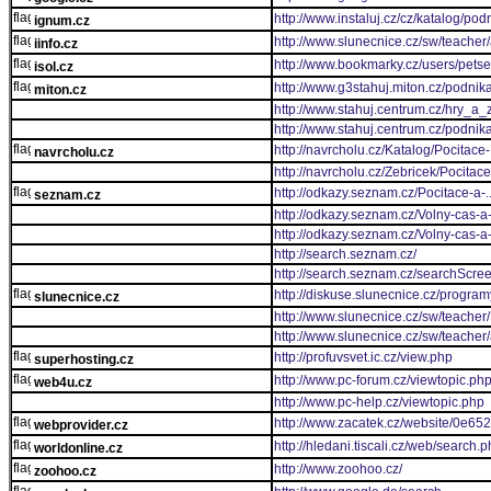
http://www.instaluj.cz/cz/katalog/po
ignum.cz
http://www.slunecnice.cz/sw/teacher/
iinfo.cz
http://www.bookmarky.cz/users/petse
isol.cz
http://www.g3stahuj.miton.cz/podn
miton.cz
http://www.stahuj.centrum.cz/hry_a_
http://www.stahuj.centrum.cz/podn
http://navrcholu.cz/Katalog/Pocitace-
navrcholu.cz
http://navrcholu.cz/Zebricek/Pocitac
http://odkazy.seznam.cz/Pocitace-a-
seznam.cz
http://odkazy.seznam.cz/Volny-cas-a-
http://odkazy.seznam.cz/Volny-cas-a
http://search.seznam.cz/
http://search.seznam.cz/searchScre
http://diskuse.slunecnice.cz/program
slunecnice.cz
http://www.slunecnice.cz/sw/teacher/
http://www.slunecnice.cz/sw/teacher/
http://profuvsvet.ic.cz/view.php
superhosting.cz
http://www.pc-forum.cz/viewtopic.ph
web4u.cz
http://www.pc-help.cz/viewtopic.php
http://www.zacatek.cz/website/0e65
webprovider.cz
http://hledani.tiscali.cz/web/search.
worldonline.cz
http://www.zoohoo.cz/
zoohoo.cz