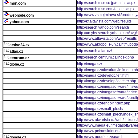
http://search.msn.co.jp/results.aspx
msn.com
http://search.msn.com/results.aspx
http://www.zsmojmirova.sk/predmety
webnode.com
http://kr.altavista.com/web/results
yahoo.com
http://search.yahoo.com/search
http://un.yhs.search.yahoo.com/avg/
http://www.altavista.com/web/results
http://www.akropolis-uh.cz/html/podp
active24.cz
http://search.atlas.cz/
atlas.cz
http://search.centrum.cz/index.php
centrum.cz
http://imega.cz/
globe.cz
http://imega.cz/akvarium/leftmenu.p
http://imega.cz/develop/left.html
http://imega.cz/develop/teacher.php
http://imega.cz/imegasoftware/imswu
http://imega.cz/imegasoftware/index
http://imega.cz/imegasoftware/pure
http://imega.cz/rendol/index.php
http://imega.cz/smalt_plech/
http://imega.cz/smalt_plech/index_s
http://www.akvarista.cz/web/diskuse
http://www.imega.eu/imegasoftware
http://www.pctranslator.eu/
http://www.google.cz/search
google.cz