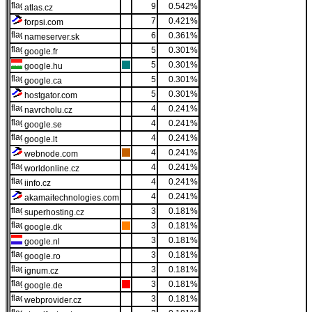
9
0.542%
atlas.cz
7
0.421%
forpsi.com
6
0.361%
nameserver.sk
5
0.301%
google.fr
5
0.301%
google.hu
5
0.301%
google.ca
5
0.301%
hostgator.com
4
0.241%
navrcholu.cz
4
0.241%
google.se
4
0.241%
google.lt
4
0.241%
webnode.com
4
0.241%
worldonline.cz
4
0.241%
iinfo.cz
4
0.241%
akamaitechnologies.com
3
0.181%
superhosting.cz
3
0.181%
google.dk
3
0.181%
google.nl
3
0.181%
google.ro
3
0.181%
ignum.cz
3
0.181%
google.de
3
0.181%
webprovider.cz