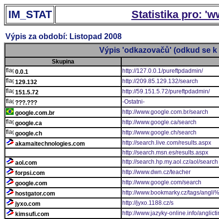
IM_STAT
Statistika pro: '
Výpis za období: Listopad 2008
Výpis 'odkazovačů' (odkud se k 
Skupina
http://127.0.0.1/pureftpdadmin/
0.0.1
http://209.85.129.132/search
129.132
http://59.151.5.72/pureftpdadmin/
151.5.72
-Ostatni-
???.???
http://www.google.com.br/search
google.com.br
http://www.google.ca/search
google.ca
http://www.google.ch/search
google.ch
http://search.live.com/results.aspx
akamaitechnologies.com
http://search.msn.es/results.aspx
http://search.hp.my.aol.cz/aol/search
aol.com
http://www.dwn.cz/teacher
forpsi.com
http://www.google.com/search
google.com
http://www.bookmarky.cz/tags/angl
hostgator.com
http://jyxo.1188.cz/s
jyxo.com
http://www.jazyky-online.info/anglict
kimsufi.com