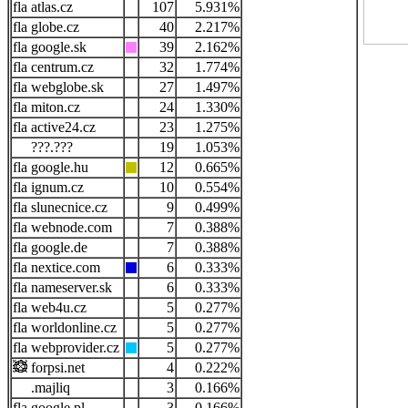
atlas.cz
107
5.931%
globe.cz
40
2.217%
google.sk
39
2.162%
centrum.cz
32
1.774%
webglobe.sk
27
1.497%
miton.cz
24
1.330%
active24.cz
23
1.275%
???.???
19
1.053%
google.hu
12
0.665%
ignum.cz
10
0.554%
slunecnice.cz
9
0.499%
webnode.com
7
0.388%
google.de
7
0.388%
nextice.com
6
0.333%
nameserver.sk
6
0.333%
web4u.cz
5
0.277%
worldonline.cz
5
0.277%
webprovider.cz
5
0.277%
forpsi.net
4
0.222%
.majliq
3
0.166%
google.pl
3
0.166%