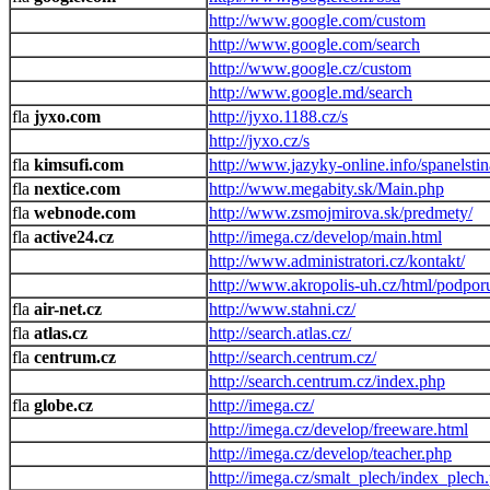
http://www.google.com/custom
http://www.google.com/search
http://www.google.cz/custom
http://www.google.md/search
jyxo.com
http://jyxo.1188.cz/s
http://jyxo.cz/s
kimsufi.com
http://www.jazyky-online.info/spanelsti
nextice.com
http://www.megabity.sk/Main.php
webnode.com
http://www.zsmojmirova.sk/predmety/
active24.cz
http://imega.cz/develop/main.html
http://www.administratori.cz/kontakt/
http://www.akropolis-uh.cz/html/podpor
air-net.cz
http://www.stahni.cz/
atlas.cz
http://search.atlas.cz/
centrum.cz
http://search.centrum.cz/
http://search.centrum.cz/index.php
globe.cz
http://imega.cz/
http://imega.cz/develop/freeware.html
http://imega.cz/develop/teacher.php
http://imega.cz/smalt_plech/index_plech