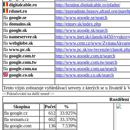
digitalcable.ro
http://hosting.digitalcable.ro/pfadm/
rdsnet.ro
http://pureadmin.brasov.afraid.org/puref
google.se
http://www.google.se/search
domains.sk
http://einsty.sk/index.php
google.sk
http://www.google.sk/search
nameserver.sk
http://www.inet.sk/clanok/4450/vyukov
webglobe.sk
http://www.cent.cz/www/ZvirataAkvaris
www.pc.sk
http://www.pc.sk/sw/recenzie/clanok.ph
google.com.tr
http://www.google.com.tr/search
google.com.tw
http://www.google.com.tw/search
google.com.ua
http://www.google.com.ua/search
google.co.uk
http://www.google.co.uk/search
Tento výpis zobrazuje vyhledávací servery z kterých se u živatelé k 
--- Pokračování na další straně ---
Rozdělení
Skupina
Počet
%
google.cz
612
33.925%
seznam.cz
602
33.370%
google.com
136
7.539%