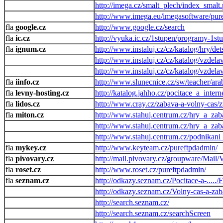
http://imega.cz/smalt_plech/index_smalt
http://www.imega.eu/imegasoftware/pur
google.cz
http://www.google.cz/search
ic.cz
http://vyuka.ic.cz/1stupen/programy-1st
ignum.cz
http://www.instaluj.cz/cz/katalog/hry/de
http://www.instaluj.cz/cz/katalog/vzdelav
http://www.instaluj.cz/cz/katalog/vzdela
iinfo.cz
http://www.slunecnice.cz/sw/teacher/arab
levny-hosting.cz
http://katalog.jahho.cz/pocitace_a_inter
lidos.cz
http://www.cray.cz/zabava-a-volny-cas/zv
miton.cz
http://www.stahuj.centrum.cz/hry_a_zab
http://www.stahuj.centrum.cz/hry_a_zab
http://www.stahuj.centrum.cz/podnikan
mykey.cz
http://www.keyteam.cz/pureftpdadmin/
pivovary.cz
http://mail.pivovary.cz/groupware/Mail/
roset.cz
http://www.roset.cz/pureftpdadmin/
seznam.cz
http://odkazy.seznam.cz/Pocitace-a-....
http://odkazy.seznam.cz/Volny-cas-a-zab
http://search.seznam.cz/
http://search.seznam.cz/searchScreen