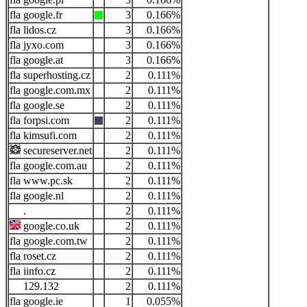
google.fr
3
0.166%
lidos.cz
3
0.166%
jyxo.com
3
0.166%
google.at
3
0.166%
superhosting.cz
2
0.111%
google.com.mx
2
0.111%
google.se
2
0.111%
forpsi.com
2
0.111%
kimsufi.com
2
0.111%
secureserver.net
2
0.111%
google.com.au
2
0.111%
www.pc.sk
2
0.111%
google.nl
2
0.111%
.
2
0.111%
google.co.uk
2
0.111%
google.com.tw
2
0.111%
roset.cz
2
0.111%
iinfo.cz
2
0.111%
129.132
2
0.111%
google.ie
1
0.055%