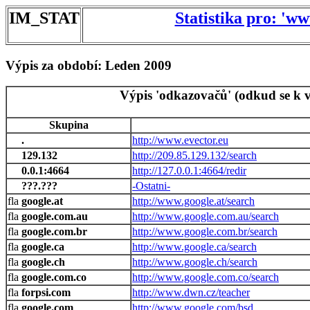
IM_STAT
Statistika pro: 'w
Výpis za období: Leden 2009
Výpis 'odkazovačů' (odkud se k v
Skupina
.
http://www.evector.eu
129.132
http://209.85.129.132/search
0.0.1:4664
http://127.0.0.1:4664/redir
???.???
-Ostatni-
google.at
http://www.google.at/search
google.com.au
http://www.google.com.au/search
google.com.br
http://www.google.com.br/search
google.ca
http://www.google.ca/search
google.ch
http://www.google.ch/search
google.com.co
http://www.google.com.co/search
forpsi.com
http://www.dwn.cz/teacher
google.com
http://www.google.com/bsd