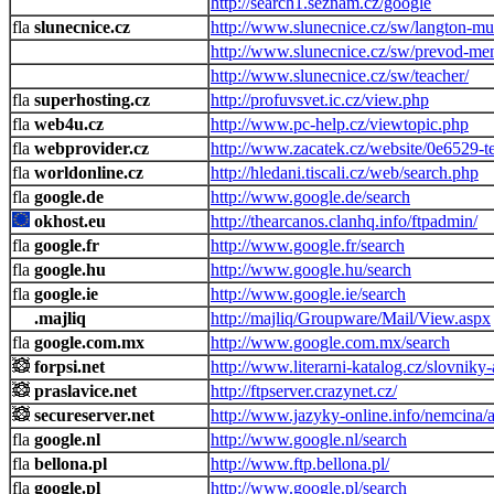
http://search1.seznam.cz/google
slunecnice.cz
http://www.slunecnice.cz/sw/langton-mul
http://www.slunecnice.cz/sw/prevod-me
http://www.slunecnice.cz/sw/teacher/
superhosting.cz
http://profuvsvet.ic.cz/view.php
web4u.cz
http://www.pc-help.cz/viewtopic.php
webprovider.cz
http://www.zacatek.cz/website/0e6529-t
worldonline.cz
http://hledani.tiscali.cz/web/search.php
google.de
http://www.google.de/search
okhost.eu
http://thearcanos.clanhq.info/ftpadmin/
google.fr
http://www.google.fr/search
google.hu
http://www.google.hu/search
google.ie
http://www.google.ie/search
.majliq
http://majliq/Groupware/Mail/View.aspx
google.com.mx
http://www.google.com.mx/search
forpsi.net
http://www.literarni-katalog.cz/slovnik
praslavice.net
http://ftpserver.crazynet.cz/
secureserver.net
http://www.jazyky-online.info/nemcina/
google.nl
http://www.google.nl/search
bellona.pl
http://www.ftp.bellona.pl/
google.pl
http://www.google.pl/search