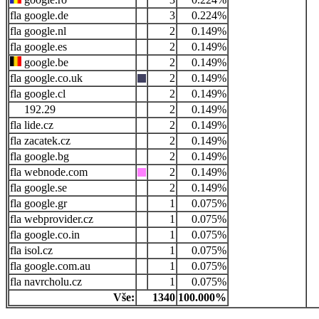
google.de
3
0.224%
google.nl
2
0.149%
google.es
2
0.149%
google.be
2
0.149%
google.co.uk
2
0.149%
google.cl
2
0.149%
192.29
2
0.149%
lide.cz
2
0.149%
zacatek.cz
2
0.149%
google.bg
2
0.149%
webnode.com
2
0.149%
google.se
2
0.149%
google.gr
1
0.075%
webprovider.cz
1
0.075%
google.co.in
1
0.075%
isol.cz
1
0.075%
google.com.au
1
0.075%
navrcholu.cz
1
0.075%
Vše:
1340
100.000%