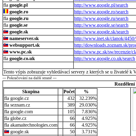
google.pl
http://www.google.pl/search
google.ro
http://www.google.ro/search
google.ru
http://www.google.ru/search
google.se
http://www.google.se/search
google.sk
http://www.google.sk/search
nameserver.sk
http://www.inet.sk/clanok/445
websupport.sk
http://downloads.zoznam.sk/pro
www.pc.sk
http://www.pc.sk/sw/recenzie/c
google.co.uk
http://www.google.co.uk/search
Tento výpis zobrazuje vyhledávací servery z kterých se u živatelé k 
--- Pokračování na další straně ---
Rozdělení
Skupina
Počet
%
google.cz
432
32.239%
seznam.cz
389
29.030%
google.com
105
7.836%
globe.cz
66
4.925%
akamaitechnologies.com
66
4.925%
google.sk
50
3.731%