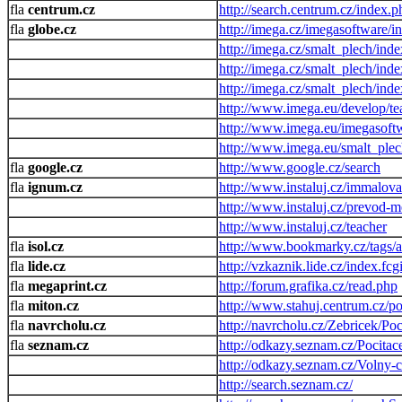
centrum.cz
http://search.centrum.cz/index.p
globe.cz
http://imega.cz/imegasoftware/i
http://imega.cz/smalt_plech/ind
http://imega.cz/smalt_plech/ind
http://imega.cz/smalt_plech/ind
http://www.imega.eu/develop/te
http://www.imega.eu/imegasoft
http://www.imega.eu/smalt_plec
google.cz
http://www.google.cz/search
ignum.cz
http://www.instaluj.cz/immalova
http://www.instaluj.cz/prevod-
http://www.instaluj.cz/teacher
isol.cz
http://www.bookmarky.cz/tags/a
lide.cz
http://vzkaznik.lide.cz/index.fcg
megaprint.cz
http://forum.grafika.cz/read.php
miton.cz
http://www.stahuj.centrum.cz/
navrcholu.cz
http://navrcholu.cz/Zebricek/Po
seznam.cz
http://odkazy.seznam.cz/Pocitac
http://odkazy.seznam.cz/Volny-c
http://search.seznam.cz/