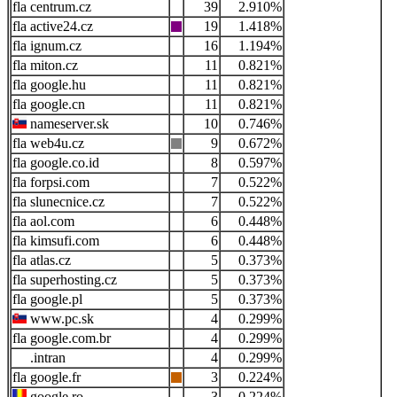
centrum.cz
39
2.910%
active24.cz
19
1.418%
ignum.cz
16
1.194%
miton.cz
11
0.821%
google.hu
11
0.821%
google.cn
11
0.821%
nameserver.sk
10
0.746%
web4u.cz
9
0.672%
google.co.id
8
0.597%
forpsi.com
7
0.522%
slunecnice.cz
7
0.522%
aol.com
6
0.448%
kimsufi.com
6
0.448%
atlas.cz
5
0.373%
superhosting.cz
5
0.373%
google.pl
5
0.373%
www.pc.sk
4
0.299%
google.com.br
4
0.299%
.intran
4
0.299%
google.fr
3
0.224%
google.ro
3
0.224%