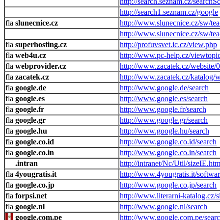
http://search.seznam.cz/searchS
http://search1.seznam.cz/google
slunecnice.cz
http://www.slunecnice.cz/sw/tea
http://www.slunecnice.cz/sw/tea
superhosting.cz
http://profuvsvet.ic.cz/view.php
web4u.cz
http://www.pc-help.cz/viewtopi
webprovider.cz
http://www.zacatek.cz/website/
zacatek.cz
http://www.zacatek.cz/katalog/
google.de
http://www.google.de/search
google.es
http://www.google.es/search
google.fr
http://www.google.fr/search
google.gr
http://www.google.gr/search
google.hu
http://www.google.hu/search
google.co.id
http://www.google.co.id/search
google.co.in
http://www.google.co.in/search
.intran
http://intranet/Nc/Util/sizeIE.htm
4yougratis.it
http://www.4yougratis.it/softwa
google.co.jp
http://www.google.co.jp/search
forpsi.net
http://www.literarni-katalog.cz
google.nl
http://www.google.nl/search
google.com.pe
http://www.google.com.pe/sear