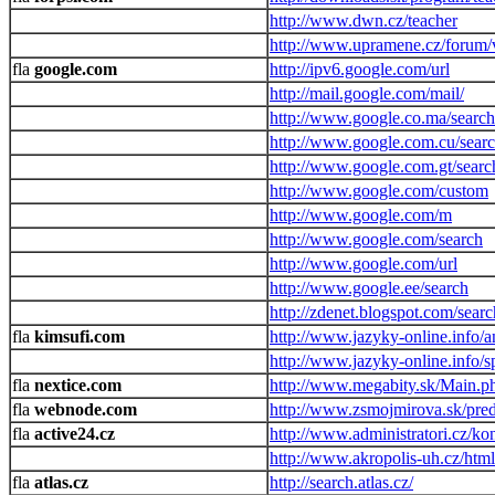
http://www.dwn.cz/teacher
http://www.upramene.cz/forum/
google.com
http://ipv6.google.com/url
http://mail.google.com/mail/
http://www.google.co.ma/search
http://www.google.com.cu/sear
http://www.google.com.gt/searc
http://www.google.com/custom
http://www.google.com/m
http://www.google.com/search
http://www.google.com/url
http://www.google.ee/search
http://zdenet.blogspot.com/
kimsufi.com
http://www.jazyky-online.info/a
http://www.jazyky-online.info/s
nextice.com
http://www.megabity.sk/Main.p
webnode.com
http://www.zsmojmirova.sk/pre
active24.cz
http://www.administratori.cz/kon
http://www.akropolis-uh.cz/htm
atlas.cz
http://search.atlas.cz/