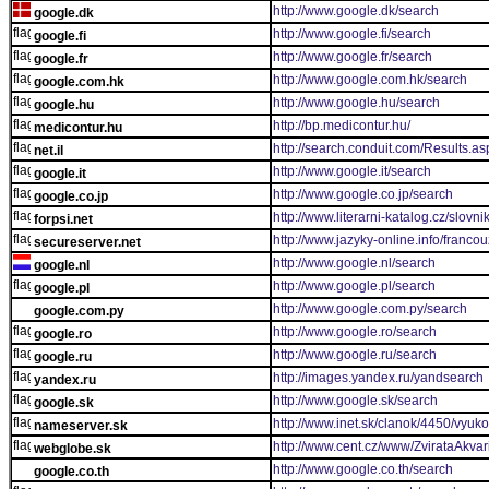
http://www.google.dk/search
google.dk
http://www.google.fi/search
google.fi
http://www.google.fr/search
google.fr
http://www.google.com.hk/search
google.com.hk
http://www.google.hu/search
google.hu
http://bp.medicontur.hu/
medicontur.hu
http://search.conduit.com/Results.as
net.il
http://www.google.it/search
google.it
http://www.google.co.jp/search
google.co.jp
http://www.literarni-katalog.cz/slov
forpsi.net
http://www.jazyky-online.info/franco
secureserver.net
http://www.google.nl/search
google.nl
http://www.google.pl/search
google.pl
http://www.google.com.py/search
google.com.py
http://www.google.ro/search
google.ro
http://www.google.ru/search
google.ru
http://images.yandex.ru/yandsearch
yandex.ru
http://www.google.sk/search
google.sk
http://www.inet.sk/clanok/4450/vyu
nameserver.sk
http://www.cent.cz/www/ZvirataAkvar
webglobe.sk
http://www.google.co.th/search
google.co.th