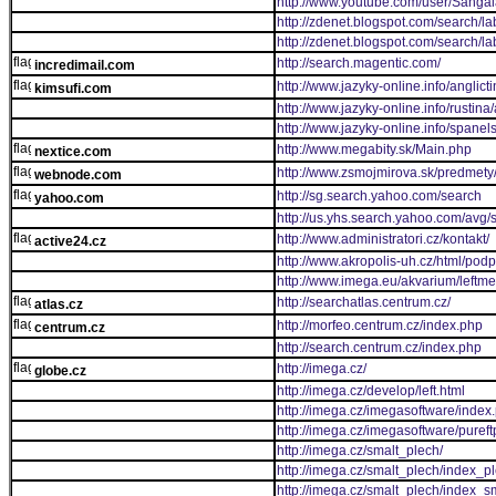
http://www.youtube.com/user/Sanga
http://zdenet.blogspot.com/search/l
http://zdenet.blogspot.com/sear
http://search.magentic.com/
incredimail.com
http://www.jazyky-online.info/anglict
kimsufi.com
http://www.jazyky-online.info/rustina
http://www.jazyky-online.info/spanel
http://www.megabity.sk/Main.php
nextice.com
http://www.zsmojmirova.sk/predmety
webnode.com
http://sg.search.yahoo.com/search
yahoo.com
http://us.yhs.search.yahoo.com/avg/
http://www.administratori.cz/kontakt/
active24.cz
http://www.akropolis-uh.cz/html/podp
http://www.imega.eu/akvarium/leftm
http://searchatlas.centrum.cz/
atlas.cz
http://morfeo.centrum.cz/index.php
centrum.cz
http://search.centrum.cz/index.php
http://imega.cz/
globe.cz
http://imega.cz/develop/left.html
http://imega.cz/imegasoftware/index
http://imega.cz/imegasoftware/pure
http://imega.cz/smalt_plech/
http://imega.cz/smalt_plech/index_p
http://imega.cz/smalt_plech/index_s