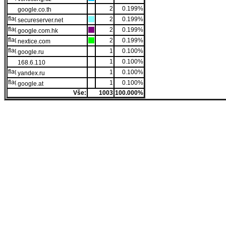
2
0.199%
google.co.th
2
0.199%
secureserver.net
2
0.199%
google.com.hk
2
0.199%
nextice.com
1
0.100%
google.ru
1
0.100%
168.6.110
1
0.100%
yandex.ru
1
0.100%
google.at
Vše:
1003
100.000%