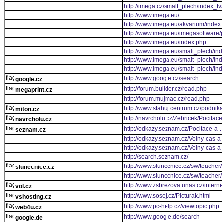
http://imega.cz/smalt_plech/index_t
http://www.imega.eu/
http://www.imega.eu/akvarium/index
http://www.imega.eu/imegasoftware
http://www.imega.eu/index.php
http://www.imega.eu/smalt_plech/in
http://www.imega.eu/smalt_plech/in
http://www.imega.eu/smalt_plech/in
http://www.google.cz/search
google.cz
http://forum.builder.cz/read.php
megaprint.cz
http://forum.mujmac.cz/read.php
http://www.stahuj.centrum.cz/podn
miton.cz
http://navrcholu.cz/Zebricek/Pocitac
navrcholu.cz
http://odkazy.seznam.cz/Pocitace-a-
seznam.cz
http://odkazy.seznam.cz/Volny-cas-a-
http://odkazy.seznam.cz/Volny-cas-a
http://search.seznam.cz/
http://www.slunecnice.cz/sw/teacher/
slunecnice.cz
http://www.slunecnice.cz/sw/teacher/
http://www.zsbrezova.unas.cz/intern
vol.cz
http://www.sosej.cz/Picturak.html
vshosting.cz
http://www.pc-help.cz/viewtopic.php
web4u.cz
http://www.google.de/search
google.de