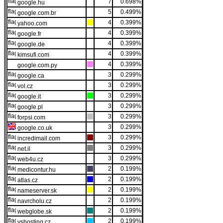
7
0.698%
google.hu
5
0.499%
google.com.br
4
0.399%
yahoo.com
4
0.399%
google.fr
4
0.399%
google.de
4
0.399%
kimsufi.com
4
0.399%
google.com.py
3
0.299%
google.ca
3
0.299%
vol.cz
3
0.299%
google.it
3
0.299%
google.pl
3
0.299%
forpsi.com
3
0.299%
google.co.uk
3
0.299%
incredimail.com
3
0.299%
net.il
3
0.299%
web4u.cz
2
0.199%
medicontur.hu
2
0.199%
atlas.cz
2
0.199%
nameserver.sk
2
0.199%
navrcholu.cz
2
0.199%
webglobe.sk
2
0.199%
vshosting.cz