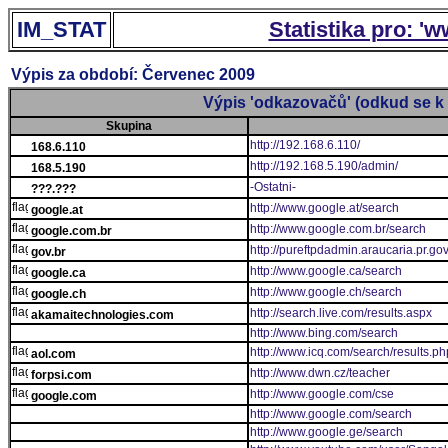
IM_STAT
Statistika pro: '
Výpis za období: Červenec 2009
Výpis 'odkazovačů' (odkud se k 
Skupina
http://192.168.6.110/
168.6.110
http://192.168.5.190/admin/
168.5.190
-Ostatni-
???.???
http://www.google.at/search
google.at
http://www.google.com.br/search
google.com.br
http://pureftpdadmin.araucaria.pr.gov
gov.br
http://www.google.ca/search
google.ca
http://www.google.ch/search
google.ch
http://search.live.com/results.aspx
akamaitechnologies.com
http://www.bing.com/search
http://www.icq.com/search/results.ph
aol.com
http://www.dwn.cz/teacher
forpsi.com
http://www.google.com/cse
google.com
http://www.google.com/search
http://www.google.ge/search