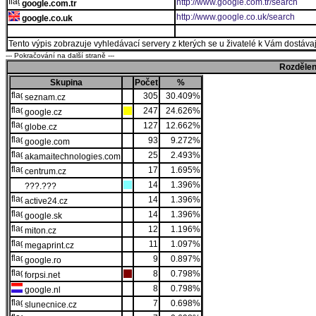
http://www.google.com.tr/search
google.com.tr
http://www.google.co.uk/search
google.co.uk
Tento výpis zobrazuje vyhledávací servery z kterých se u živatelé k Vám dostávají
--- Pokračování na další straně ---
Rozdělen
Skupina
Počet
%
305
30.409%
seznam.cz
247
24.626%
google.cz
127
12.662%
globe.cz
93
9.272%
google.com
25
2.493%
akamaitechnologies.com
17
1.695%
centrum.cz
14
1.396%
???.???
14
1.396%
active24.cz
14
1.396%
google.sk
12
1.196%
miton.cz
11
1.097%
megaprint.cz
9
0.897%
google.ro
8
0.798%
forpsi.net
8
0.798%
google.nl
7
0.698%
slunecnice.cz