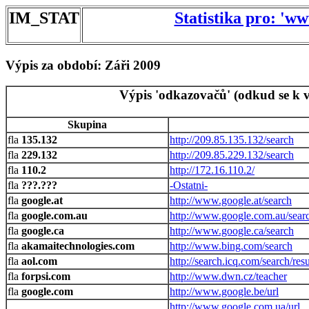
IM_STAT
Statistika pro: 'w
Výpis za období: Záři 2009
Výpis 'odkazovačů' (odkud se k v
Skupina
135.132
http://209.85.135.132/search
229.132
http://209.85.229.132/search
110.2
http://172.16.110.2/
???.???
-Ostatni-
google.at
http://www.google.at/search
google.com.au
http://www.google.com.au/sear
google.ca
http://www.google.ca/search
akamaitechnologies.com
http://www.bing.com/search
aol.com
http://search.icq.com/search/res
forpsi.com
http://www.dwn.cz/teacher
google.com
http://www.google.be/url
http://www.google.com.ua/url