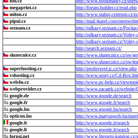
isol.cz
http://www.bookmarky.cz/users
megaprint.cz
http://forum.builder.cz/read.php
miton.cz
http://www.stahuj.centrum.cz/
pipni.cz
http://mail.jkarel.com/openwebm
seznam.cz
http://odkazy.seznam.cz/Pocita
http://odkazy.seznam.cz/Volny-ca
http://odkazy.seznam.cz/Volny-c
http://search.seznam.cz/
slunecnice.cz
http://www.slunecnice.cz/sw/get
http://www.slunecnice.cz/sw/tea
superhosting.cz
http://profuvsvet.ic.cz/view.php
vshosting.cz
http://www.sosej.cz/Cd-Box.ht
web4u.cz
http://www.pc-help.cz/viewtopi
webprovider.cz
http://www.zacatek.cz/website/
google.de
http://www.google.de/search
google.fr
http://www.google.fr/search
google.hu
http://www.google.hu/search
opticon.hu
http://www.matyusweb.hu/pure
google.it
http://www.google.it/search
google.lt
http://www.google.lt/search
forpsi.net
http://www.literarni-katalog.c