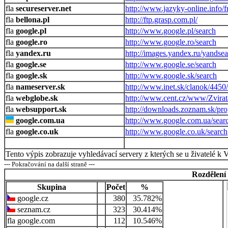
secureserver.net
http://www.jazyky-online.info/f
bellona.pl
http://ftp.grasp.com.pl/
google.pl
http://www.google.pl/search
google.ro
http://www.google.ro/search
yandex.ru
http://images.yandex.ru/yandse
google.se
http://www.google.se/search
google.sk
http://www.google.sk/search
nameserver.sk
http://www.inet.sk/clanok/445
webglobe.sk
http://www.cent.cz/www/Zvirat
websupport.sk
http://downloads.zoznam.sk/pr
google.com.ua
http://www.google.com.ua/sear
google.co.uk
http://www.google.co.uk/search
Tento výpis zobrazuje vyhledávací servery z kterých se u živatelé k 
--- Pokračování na další straně ---
Rozdělení
Skupina
Počet
%
google.cz
380
35.782%
seznam.cz
323
30.414%
google.com
112
10.546%