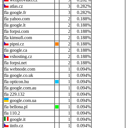
atlas.cz
3
0.282%
google.fr
3
0.282%
yahoo.com
2
0.188%
google.lt
2
0.188%
forpsi.com
2
0.188%
kimsufi.com
2
0.188%
pipni.cz
2
0.188%
google.ca
2
0.188%
vshosting.cz
2
0.188%
forpsi.net
2
0.188%
webnode.com
1
0.094%
google.co.uk
1
0.094%
opticon.hu
1
0.094%
google.com.au
1
0.094%
229.132
1
0.094%
google.com.ua
1
0.094%
bellona.pl
1
0.094%
110.2
1
0.094%
google.it
1
0.094%
iinfo.cz
1
0.094%