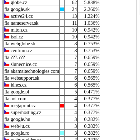
globe.cz
62
5.838%
google.sk
24
2.260%
active24.cz
13
1.224%
nameserver.sk
11
1.036%
miton.cz
10
0.942%
isol.cz
10
0.942%
webglobe.sk
8
0.753%
centrum.cz
8
0.753%
???.???
7
0.659%
slunecnice.cz
7
0.659%
akamaitechnologies.com
7
0.659%
websupport.sk
6
0.565%
idnes.cz
6
0.565%
google.pl
5
0.471%
aol.com
4
0.377%
megaprint.cz
4
0.377%
superhosting.cz
4
0.377%
google.hu
3
0.282%
web4u.cz
3
0.282%
google.ro
3
0.282%
webprovider.cz
3
0.282%