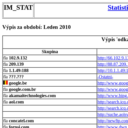
IM_STAT
Statis
Výpis za období: Leden 2010
Výpis 'odk
Skupina
102.9.132
http://66.102.9.
209.139
http://88.87.209.
1.1.49:188
http://10.1.1.49
???.???
-Ostatni-
google.be
http://www.goog
google.com.br
http://www.goog
akamaitechnologies.com
http://www.bing
aol.com
http://search.icq
http://search.icq
http://suche.aols
concatel.com
http://newftp.co
forpsi.com
http://www.dwn.