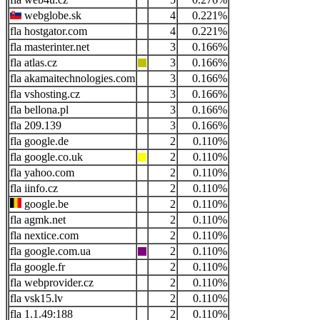
webglobe.sk
4
0.221%
hostgator.com
4
0.221%
masterinter.net
3
0.166%
atlas.cz
3
0.166%
akamaitechnologies.com
3
0.166%
vshosting.cz
3
0.166%
bellona.pl
3
0.166%
209.139
3
0.166%
google.de
2
0.110%
google.co.uk
2
0.110%
yahoo.com
2
0.110%
iinfo.cz
2
0.110%
google.be
2
0.110%
agmk.net
2
0.110%
nextice.com
2
0.110%
google.com.ua
2
0.110%
google.fr
2
0.110%
webprovider.cz
2
0.110%
vsk15.lv
2
0.110%
1.1.49:188
2
0.110%