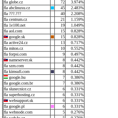
globe.cz
72
3.974%
abclinuxu.cz
45
2.483%
???.???
40
2.208%
centrum.cz
21
1.159%
1e100.net
19
1.049%
aol.com
15
0.828%
google.sk
15
0.828%
active24.cz
13
0.717%
miton.cz
10
0.552%
forpsi.com
9
0.497%
nameserver.sk
8
0.442%
szm.com
8
0.442%
kimsufi.com
8
0.442%
google.hu
7
0.386%
google.com.br
7
0.386%
slunecnice.cz
6
0.331%
superhosting.cz
6
0.331%
websupport.sk
6
0.331%
google.pl
6
0.331%
webnode.com
5
0.276%
web4u.cz
5
0.276%