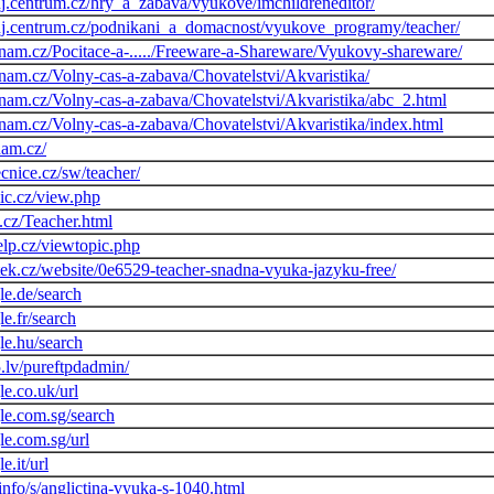
j.centrum.cz/hry_a_zabava/vyukove/imchildreneditor/
uj.centrum.cz/podnikani_a_domacnost/vyukove_programy/teacher/
znam.cz/Pocitace-a-...../Freeware-a-Shareware/Vyukovy-shareware/
znam.cz/Volny-cas-a-zabava/Chovatelstvi/Akvaristika/
znam.cz/Volny-cas-a-zabava/Chovatelstvi/Akvaristika/abc_2.html
znam.cz/Volny-cas-a-zabava/Chovatelstvi/Akvaristika/index.html
nam.cz/
cnice.cz/sw/teacher/
.ic.cz/view.php
.cz/Teacher.html
lp.cz/viewtopic.php
ek.cz/website/0e6529-teacher-snadna-vyuka-jazyku-free/
le.de/search
e.fr/search
le.hu/search
5.lv/pureftpdadmin/
e.co.uk/url
le.com.sg/search
le.com.sg/url
.it/url
info/s/anglictina-vyuka-s-1040.html