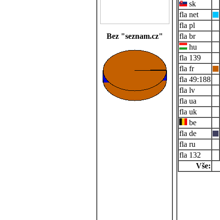
sk
net
pl
Bez "seznam.cz"
br
hu
139
fr
49:188
lv
ua
uk
be
de
ru
132
Vše: