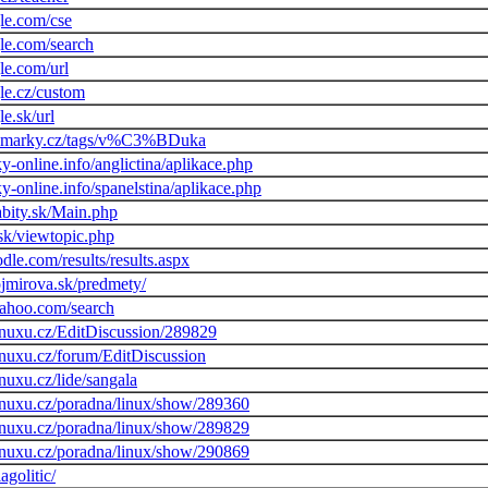
le.com/cse
le.com/search
le.com/url
le.cz/custom
e.sk/url
kmarky.cz/tags/v%C3%BDuka
y-online.info/anglictina/aplikace.php
y-online.info/spanelstina/aplikace.php
bity.sk/Main.php
.sk/viewtopic.php
dle.com/results/results.aspx
jmirova.sk/predmety/
.yahoo.com/search
inuxu.cz/EditDiscussion/289829
inuxu.cz/forum/EditDiscussion
nuxu.cz/lide/sangala
inuxu.cz/poradna/linux/show/289360
inuxu.cz/poradna/linux/show/289829
inuxu.cz/poradna/linux/show/290869
agolitic/