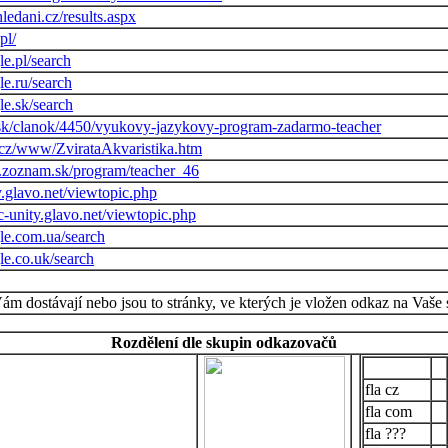
edani.cz/results.aspx
pl/
e.pl/search
e.ru/search
e.sk/search
.sk/clanok/4450/vyukovy-jazykovy-program-zadarmo-teacher
.cz/www/ZvirataAkvaristika.htm
s.zoznam.sk/program/teacher_46
ty.glavo.net/viewtopic.php
c-unity.glavo.net/viewtopic.php
le.com.ua/search
le.co.uk/search
Vám dostávají nebo jsou to stránky, ve kterých je vložen odkaz na Vaše 
Rozdělení dle skupin odkazovačů
cz
com
???