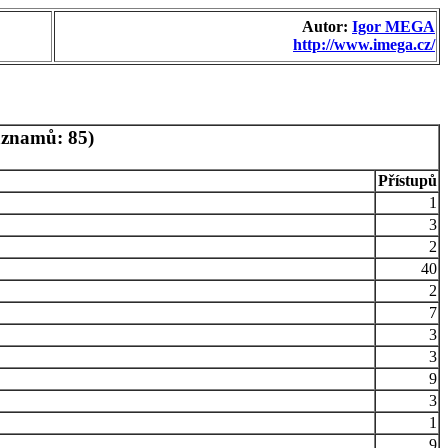
Autor:
Igor MEGA
http://www.imega.cz/
áznamů: 85)
Přístupů
1
3
2
40
2
7
3
3
9
3
1
9