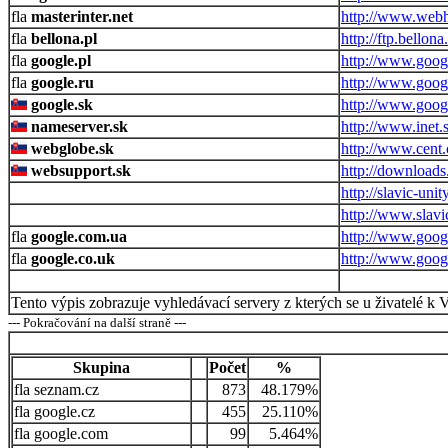
masterinter.net
http://www.webhl
bellona.pl
http://ftp.bellona.
google.pl
http://www.googl
google.ru
http://www.googl
google.sk
http://www.googl
nameserver.sk
http://www.inet
webglobe.sk
http://www.cent
websupport.sk
http://download
http://slavic-uni
http://www.slavi
google.com.ua
http://www.goog
google.co.uk
http://www.goog
Tento výpis zobrazuje vyhledávací servery z kterých se u živatelé k 
--- Pokračování na další straně ---
Skupina
Počet
%
seznam.cz
873
48.179%
google.cz
455
25.110%
google.com
99
5.464%