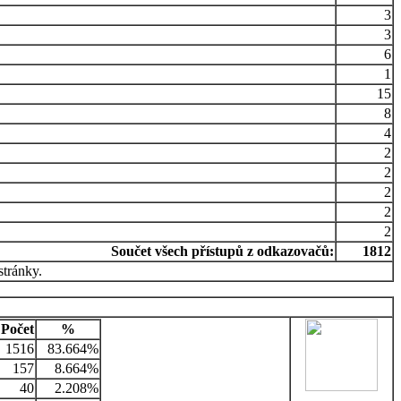
3
3
6
1
15
8
4
2
2
2
2
2
Součet všech přístupů z odkazovačů:
1812
stránky.
Počet
%
1516
83.664%
157
8.664%
40
2.208%