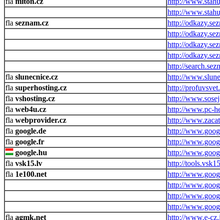
miton.cz
http://www.stahu
http://www.stah
seznam.cz
http://odkazy.se
http://odkazy.se
http://odkazy.se
http://odkazy.se
http://search.sez
slunecnice.cz
http://www.slune
superhosting.cz
http://profuvsvet
vshosting.cz
http://www.sosej
web4u.cz
http://www.pc-he
webprovider.cz
http://www.zacat
google.de
http://www.goog
google.fr
http://www.googl
google.hu
http://www.goog
vsk15.lv
http://tools.vsk1
1e100.net
http://www.googl
http://www.goog
http://www.goog
http://www.google
agmk.net
http://www.e-cz.