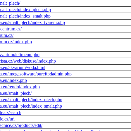
malt_plech/
smalt_plech/index_plech.php
smalt_plech/index_smalt.php
a.eu/smalt_plech/index_tvareni.php
s.centrum.cz/
trum.cz/
ntrum.cz/index.php
akvarium/leftmenu.php
ista.cz/web/diskuse/index.php
a.eu/akvarium/voda.html
a.eu/imegasoftware/pureftpdadmin.php
a.eu/index.php
a.eu/rendol/index.php
a.eu/smalt_plech/
a.eu/smalt_plech/index_plech.php
a.eu/smalt_plech/index_smalt.php
e.cz/search
e.cz/url
ecnice.cz/products/edit/