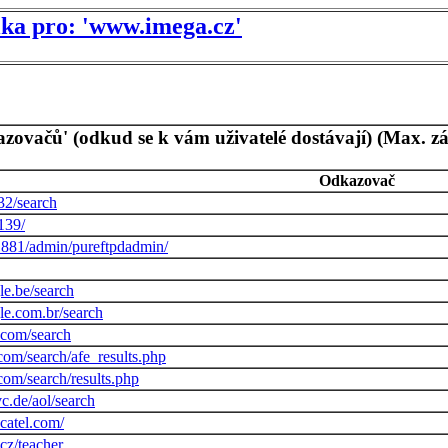
tika pro: 'www.imega.cz'
azovačů' (odkud se k vám uživatelé dostávají) (Max. z
Odkazovač
132/search
139/
:1881/admin/pureftpdadmin/
le.be/search
le.com.br/search
.com/search
.com/search/afe_results.php
.com/search/results.php
vc.de/aol/search
ncatel.com/
cz/teacher