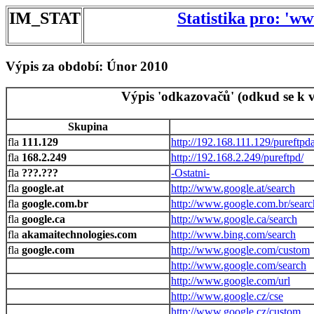
IM_STAT
Statistika pro: 'w
Výpis za období: Únor 2010
Výpis 'odkazovačů' (odkud se k v
Skupina
111.129
http://192.168.111.129/pureftpd
168.2.249
http://192.168.2.249/pureftpd/
???.???
-Ostatni-
google.at
http://www.google.at/search
google.com.br
http://www.google.com.br/searc
google.ca
http://www.google.ca/search
akamaitechnologies.com
http://www.bing.com/search
google.com
http://www.google.com/custom
http://www.google.com/search
http://www.google.com/url
http://www.google.cz/cse
http://www.google.cz/custom