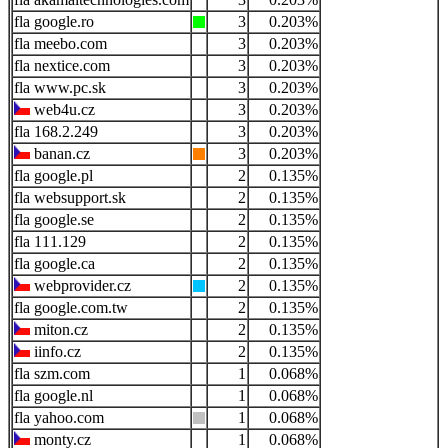
google.ro
3
0.203%
meebo.com
3
0.203%
nextice.com
3
0.203%
www.pc.sk
3
0.203%
web4u.cz
3
0.203%
168.2.249
3
0.203%
banan.cz
3
0.203%
google.pl
2
0.135%
websupport.sk
2
0.135%
google.se
2
0.135%
111.129
2
0.135%
google.ca
2
0.135%
webprovider.cz
2
0.135%
google.com.tw
2
0.135%
miton.cz
2
0.135%
iinfo.cz
2
0.135%
szm.com
1
0.068%
google.nl
1
0.068%
yahoo.com
1
0.068%
monty.cz
1
0.068%