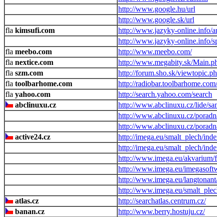
http://www.google.hu/url
http://www.google.sk/url
kimsufi.com
http://www.jazyky-online.info/a
http://www.jazyky-online.info/s
meebo.com
http://www.meebo.com/
nextice.com
http://www.megabity.sk/Main.p
szm.com
http://forum.sho.sk/viewtopic.p
toolbarhome.com
http://radiobar.toolbarhome.com
yahoo.com
http://search.yahoo.com/search
abclinuxu.cz
http://www.abclinuxu.cz/lide/sa
http://www.abclinuxu.cz/porad
http://www.abclinuxu.cz/porad
active24.cz
http://imega.eu/smalt_plech/ind
http://imega.eu/smalt_plech/ind
http://www.imega.eu/akvarium/f
http://www.imega.eu/imegasoft
http://www.imega.eu/langtonant
http://www.imega.eu/smalt_plec
atlas.cz
http://searchatlas.centrum.cz/
banan.cz
http://www.berry.hostuju.cz/