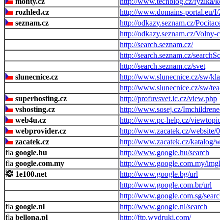
monty.cz
http://www.techblog.cz/fyzika
rozhled.cz
http://www.domains-portal.eu/I/
seznam.cz
http://odkazy.seznam.cz/Pocitac
http://odkazy.seznam.cz/Volny-c
http://search.seznam.cz/
http://search.seznam.cz/searchS
http://search.seznam.cz/svet
slunecnice.cz
http://www.slunecnice.cz/sw/kla
http://www.slunecnice.cz/sw/tea
superhosting.cz
http://profuvsvet.ic.cz/view.php
vshosting.cz
http://www.sosej.cz/Imchildrene
web4u.cz
http://www.pc-help.cz/viewtopi
webprovider.cz
http://www.zacatek.cz/website/
zacatek.cz
http://www.zacatek.cz/katalog/
google.hu
http://www.google.hu/search
google.com.my
http://www.google.com.my/img
1e100.net
http://www.google.bg/url
http://www.google.com.br/url
http://www.google.com.sg/sear
google.nl
http://www.google.nl/search
bellona.pl
http://ftp.wydruki.com/