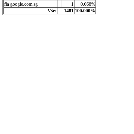
google.com.sg
1
0.068%
Vše:
1481
100.000%