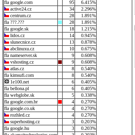
google.com
95
6.415%
active24.cz
34
2.296%
centrum.cz
28
1.891%
???.???
28
1.891%
google.sk
18
1.215%
lidos.cz
14
0.945%
slunecnice.cz
13
0.878%
abclinuxu.cz
10
0.675%
nameserver.sk
9
0.608%
vshosting.cz
9
0.608%
atlas.cz
8
0.540%
kimsufi.com
8
0.540%
1e100.net
6
0.405%
bellona.pl
6
0.405%
webglobe.sk
5
0.338%
google.com.br
4
0.270%
google.co.uk
4
0.270%
rozhled.cz
4
0.270%
superhosting.cz
3
0.203%
google.hu
3
0.203%
akamaitechnologies.com
3
0.203%