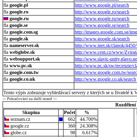
google.pl
http://www.google.pl/search
google.ro
http://www.google.ro/search
google.ru
http://www.google.ru/search
google.se
http://www.google.se/search
google.com.sg
http://images.google.com.sg/im
google.sk
http://www.google.sk/search
nameserver.sk
http://www.inet.sk/clanok/445
webglobe.sk
http://www.cent.cz/www/Zvirat
websupport.sk
http://www.slavic-unity.glavo.n
www.pc.sk
http://www.pc.sk/sw/recenzie/c
google.com.tw
http://www.google.com.tw/sear
google.co.uk
http://www.google.co.uk/search
Tento výpis zobrazuje vyhledávací servery z kterých se u živatelé k 
--- Pokračování na další straně ---
Rozdělení
Skupina
Počet
%
seznam.cz
662
44.700%
google.cz
360
24.308%
globe.cz
98
6.617%