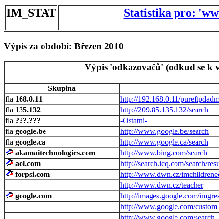
IM_STAT
Statistika pro: 'w
Výpis za období: Březen 2010
Výpis 'odkazovačů' (odkud se k v
Skupina
168.0.11
http://192.168.0.11/pureftpdadm
135.132
http://209.85.135.132/search
???.???
-Ostatni-
google.be
http://www.google.be/search
google.ca
http://www.google.ca/search
akamaitechnologies.com
http://www.bing.com/search
aol.com
http://search.icq.com/search/res
forpsi.com
http://www.dwn.cz/imchildrened
http://www.dwn.cz/teacher
google.com
http://images.google.com/imgre
http://www.google.com/custom
http://www.google.com/search