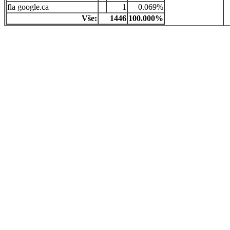
google.ca
1
0.069%
Vše:
1446
100.000%