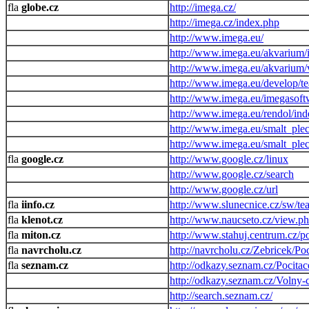
globe.cz
http://imega.cz/
http://imega.cz/index.php
http://www.imega.eu/
http://www.imega.eu/akvarium/
http://www.imega.eu/akvarium/
http://www.imega.eu/develop/te
http://www.imega.eu/imegasoft
http://www.imega.eu/rendol/in
http://www.imega.eu/smalt_ple
http://www.imega.eu/smalt_ple
google.cz
http://www.google.cz/linux
http://www.google.cz/search
http://www.google.cz/url
iinfo.cz
http://www.slunecnice.cz/sw/tea
klenot.cz
http://www.naucseto.cz/view.p
miton.cz
http://www.stahuj.centrum.cz/
navrcholu.cz
http://navrcholu.cz/Zebricek/Po
seznam.cz
http://odkazy.seznam.cz/Pocita
http://odkazy.seznam.cz/Volny-c
http://search.seznam.cz/