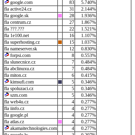
google.com
83
5.740%
active24.cz
31
2.144%
google.sk
28
1.936%
centrum.cz
27
1.867%
???.???
22
1.521%
1e100.net
16
1.107%
superhosting.cz
15
1.037%
nameserver.sk
12
0.830%
forpsi.com
8
0.553%
slunecnice.cz
7
0.484%
abclinuxu.cz
7
0.484%
miton.cz
6
0.415%
kimsufi.com
5
0.346%
spoluzaci.cz
5
0.346%
szm.com
5
0.346%
web4u.cz
4
0.277%
iinfo.cz
4
0.277%
google.pl
4
0.277%
atlas.cz
4
0.277%
akamaitechnologies.com
4
0.277%
google.lv
3
0.207%