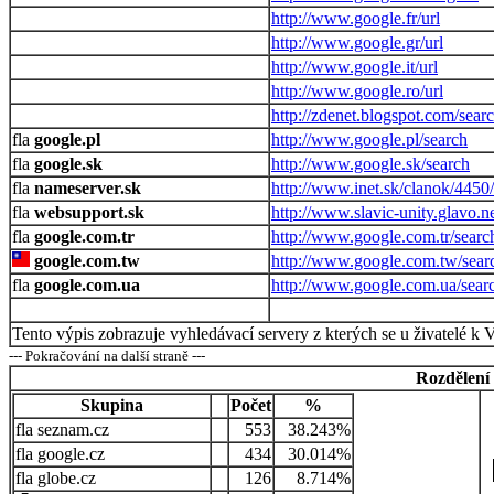
http://www.google.fr/url
http://www.google.gr/url
http://www.google.it/url
http://www.google.ro/url
http://zdenet.blogspot.com/sea
google.pl
http://www.google.pl/search
google.sk
http://www.google.sk/search
nameserver.sk
http://www.inet.sk/clanok/445
websupport.sk
http://www.slavic-unity.glavo.n
google.com.tr
http://www.google.com.tr/searc
google.com.tw
http://www.google.com.tw/sear
google.com.ua
http://www.google.com.ua/sear
Tento výpis zobrazuje vyhledávací servery z kterých se u živatelé k 
--- Pokračování na další straně ---
Rozdělení
Skupina
Počet
%
seznam.cz
553
38.243%
google.cz
434
30.014%
globe.cz
126
8.714%