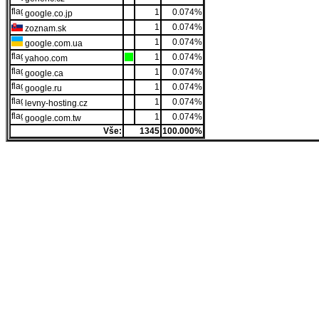
1
0.074%
google.co.jp
1
0.074%
zoznam.sk
1
0.074%
google.com.ua
1
0.074%
yahoo.com
1
0.074%
google.ca
1
0.074%
google.ru
1
0.074%
levny-hosting.cz
1
0.074%
google.com.tw
Vše:
1345
100.000%