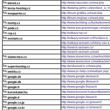
http://www.naucseto.cz/view.php
klenot.cz
http://katalog.jahho.cz/pocitace_a_
levny-hosting.cz
http://forum.grafika.cz/read.php
megaprint.cz
http://forum.mujmac.cz/read.php
http://www.techblog.cz/fyzika/kome
monty.cz
http://www.aaa.grassivisage.com/pu
poda.cz
http://odkazy.rvp.cz/
rvp.cz
http://odkazy.seznam.cz/Pocitace-a-
seznam.cz
http://odkazy.seznam.cz/Volny-cas-a-
http://search.seznam.cz/
http://search.seznam.cz/svet
http://www.slunecnice.cz/sw/imchildr
slunecnice.cz
http://www.slunecnice.cz/sw/teacher/
http://profuvsvet.ic.cz/view.php
superhosting.cz
http://www.pc-help.cz/viewtopic.php
web4u.cz
http://www.google.de/search
google.de
http://www.google.dk/search
google.dk
http://www.google.fi/search
google.fi
http://www.korosnet.hu/pureftpdadmi
koroskabel.hu
http://www.google.it/search
google.it
http://www.google.co.jp/search
google.co.jp
http://www.google.co.kr/search
google.co.kr