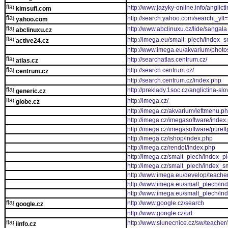
http://www.jazyky-online.info/anglict
kimsufi.com
http://search.yahoo.com/search;_
yahoo.com
http://www.abclinuxu.cz/lide/sangala
abclinuxu.cz
http://imega.eu/smalt_plech/index_s
active24.cz
http://www.imega.eu/akvarium/photo
http://searchatlas.centrum.cz/
atlas.cz
http://search.centrum.cz/
centrum.cz
http://search.centrum.cz/index.php
http://preklady.1soc.cz/anglictina-slo
generic.cz
http://imega.cz/
globe.cz
http://imega.cz/akvarium/leftmenu.p
http://imega.cz/imegasoftware/index
http://imega.cz/imegasoftware/pure
http://imega.cz/ishop/index.php
http://imega.cz/rendol/index.php
http://imega.cz/smalt_plech/index_p
http://imega.cz/smalt_plech/index_s
http://www.imega.eu/develop/teache
http://www.imega.eu/smalt_plech/in
http://www.imega.eu/smalt_plech/in
http://www.google.cz/search
google.cz
http://www.google.cz/url
http://www.slunecnice.cz/sw/teacher/
iinfo.cz