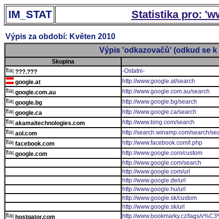
IM_STAT
Statistika pro: '
Výpis za období: Květen 2010
Výpis 'odkazovačů' (odkud se k 
Skupina
-Ostatni-
???.???
http://www.google.at/search
google.at
http://www.google.com.au/search
google.com.au
http://www.google.bg/search
google.bg
http://www.google.ca/search
google.ca
http://www.bing.com/search
akamaitechnologies.com
http://search.winamp.com/search/se
aol.com
http://www.facebook.com/l.php
facebook.com
http://www.google.com/custom
google.com
http://www.google.com/search
http://www.google.com/url
http://www.google.de/url
http://www.google.hu/url
http://www.google.sk/custom
http://www.google.sk/url
http://www.bookmarky.cz/tags/v%
hostgator.com