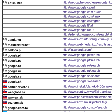
http://webcache.googleusercontent.
1e100.net
http://www.google.ca/url
http://www.google.com.au/url
http://www.google.com/linux
http://www.google.cz/imgres
http://www.google.lt/url
http://www.google.ro/url
http://zdenet.blogspot.com/search/
http://www.e-cz.info/s/anglictina-vy
agmk.net
http://www.webhledani.cz/results.as
masterinter.net
http://ftp.wydruki.com/
bellona.pl
http://www.google.pl/search
google.pl
http://www.google.pt/search
google.pt
http://www.google.ro/search
google.ro
http://www.google.ru/search
google.ru
http://www.google.se/search
google.se
http://www.google.sk/search
google.sk
http://www.inet.sk/clanok/4450/vyu
nameserver.sk
http://www.cent.cz/www/ZvirataAkvar
webglobe.sk
http://www.pc.sk/sw/recenzie/clanok
www.pc.sk
http://www.zoznam.sk/picture.fcgi
zoznam.sk
http://www.google.com.tw/search
google.com.tw