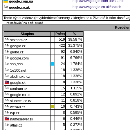
http://www.google.com.ua/search
google.com.ua
http://www.google.co.uk/search
google.co.uk
Tento výpis zobrazuje vyhledávací servery z kterých se u živatelé k Vám dostávají
--- Pokračování na další straně ---
Rozdělen
Skupina
Počet
%
519
38.587%
seznam.cz
422
31.375%
google.cz
92
6.840%
globe.cz
91
6.766%
google.com
24
1.784%
???.???
18
1.338%
1e100.net
18
1.338%
abclinuxu.cz
18
1.338%
google.sk
15
1.115%
centrum.cz
12
0.892%
google.co.uk
11
0.818%
slunecnice.cz
10
0.743%
web4u.cz
8
0.595%
rvp.cz
6
0.446%
nameserver.sk
5
0.372%
atlas.cz