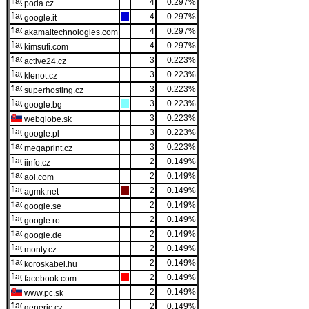
4
0.297%
poda.cz
4
0.297%
google.it
4
0.297%
akamaitechnologies.com
4
0.297%
kimsufi.com
3
0.223%
active24.cz
3
0.223%
klenot.cz
3
0.223%
superhosting.cz
3
0.223%
google.bg
3
0.223%
webglobe.sk
3
0.223%
google.pl
3
0.223%
megaprint.cz
2
0.149%
iinfo.cz
2
0.149%
aol.com
2
0.149%
agmk.net
2
0.149%
google.se
2
0.149%
google.ro
2
0.149%
google.de
2
0.149%
monty.cz
2
0.149%
koroskabel.hu
2
0.149%
facebook.com
2
0.149%
www.pc.sk
2
0.149%
generic.cz